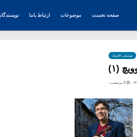
صفحه نخست
موضوعات
ارتباط باما
نویسندگان
موسیقی کلاسیک
چ (۱)
3 برچسب -