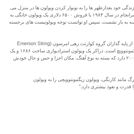
ندگی خود بعدازظهر ها را به نونوار کردن ویولون ها در منزل می
گذراند. تا اینکه اینهمه تلاش او سرانجام در سال ۱۹۸۴ با فروش ۶۵۰۰ دلاری یک ویولون خانگی به
سه به بار نشست. سپس او توانست توجه ویولونیست های برجسته
یوجین دراکر، ویولونیست و یکی از پایه گذاران گروه کوارتت زهی امرسون (Emerson String
Quartet)، یکی از طرفداران زیگمونتوویچ است. دراکر یک ویولون استرادیواری ساخت ۱۶۸۶ و یک
ویولون زیگمونتوویچی ساخت ۲۰۰۲ دارد که بسته به نوع آهنگ، مکان اجرا و حس و حال خودش
گ مانند کارنگی، ویولون زیگمونتوویچی را به ویولون
 قدرت و نفوذ بیشتری دارد.”