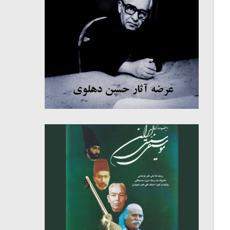
میکلوش روژا
موریس ژار