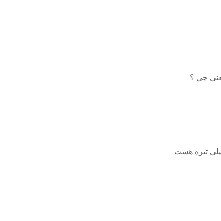
عنی چی ؟
لی تیره هست