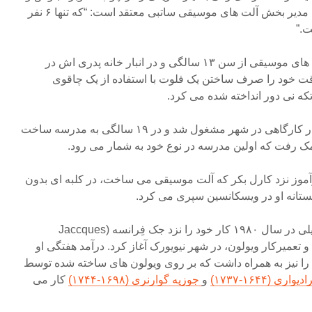
چنار می تراشد. تیم جی انگلس، مدیر بخش آلت های موسیقی ساتبی معتقد است: “که تنها ۶ نفر
ت.”
علاقه شدید زیگمونتوویچ به آلت های موسیقی از سن ۱۳ سالگی و در انبار خانه پدری اش در
 وقت خود را صرف ساختن یک فلوت با استفاده از یک چاقوی
ه نی دور انداخته شده می کرد.
در ۱۶ سالگی به تعمیر ویولون در کارگاهی در شهر مشغول شد و در ۱۹ سالگی به مدرسه ساخت
مک رفت که اولین مدرسه در نوع خود به شمار می رود.
رآموز نزد کارل بکر که آلت موسیقی می ساخت، در کلبه ای بدون
بستانه او در ویسکانسین سپری می کرد.
زیگمونتوویچ پس از فارغ التحصیلی در سال ۱۹۸۰ کار خود را نزد جک فِرانسه (Jaccques
و دلال و تعمیرکار ویولون، در شهر نیویورک آغاز کرد. درآمد هفتگی او
ین مزیت را نیز به همراه داشت که بر روی ویولون های ساخته شده توسط
اری (۱۶۴۴-۱۷۳۷)
و
جوزپه گوارنری (۱۶۹۸-۱۷۴۴)
کار می