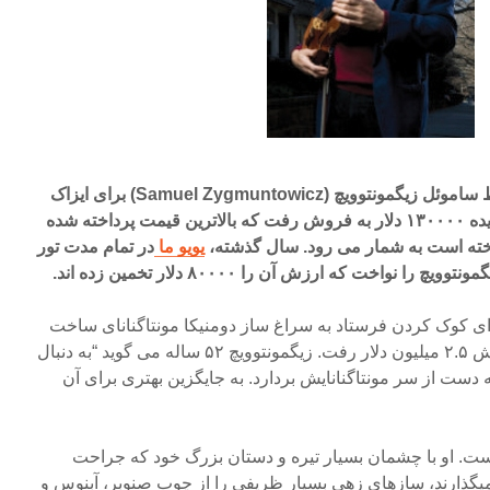
در سال ۲۰۰۳ ویولونی که توسط ساموئل زیگمونتوویچ (Samuel Zygmuntowicz) برای ایزاک
ایشترن ساخته شده بود، در مزایده ۱۳۰۰۰۰ دلار به فروش رفت که بالاترین قیمت پرداخته شده
خته است به شمار می رود. سال گذشته،
یویو ما
در تمام مدت تور
نواخت که ارزش آن را ۸۰۰۰۰ دلار تخمین زده اند.
 برای کوک کردن فرستاد به سراغ ساز دومنیکا مونتاگنانای ساخت
۱۷۳۳ (۱۶۸۶-۱۷۵۰) خود به ارزش ۲.۵ میلیون دلار رفت. زیگمونتوویچ ۵۲ ساله می گوید “به دنبال
که دست از سر مونتاگنانایش بردارد. به جایگزین بهتری برای آن
است. او با چشمان بسیار تیره و دستان بزرگ خود که جراحت
گذارند، سازهای زهی بسیار ظریفی را از چوب صنوبر، آبنوس و