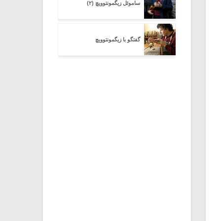
ساموئل زیگمونتوویچ (۲)
گفتگو با زیگمونتوویچ