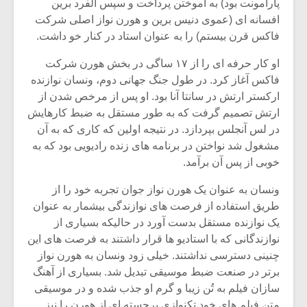
شیش و نیم»
موسیقی فی
پارامونت بود) به آموختن پرداخت و سپس آلفرد برین
برگزار می 
افسانه ای (عموی دنیس برین و هورن نواز اصلی شرکت
فاکس قرن بیستم) را به عنوان استاد در کنار خو داشت.
اگر نمی توانی
سکانسی به 
مشهورترین باشی،
موسیقی فیلم 
او کار حرفه ای را از ۱۷ ساگی در بخش هورن شرکت
بدنام ترین باش
فاکس آغاز کرد. در طول جنگ جهانی دوم، ونسان نوازنده
ارکستر ارتش در سانتا آنا بود. او پس از مرخص شدن از
ارتش تصمیم گرفت که به طور مستقل به ضبط کارهایش
در لس آنجلس بپردازد. در نتیجه اولین که کاری که به آن
مشغول شد نواختن در برنامه های زنده رادیویی بود که به
خوبی از پس آن برآمد.
ونسان به عنوان یک هورن نواز جوان تجربه خود را از
طریق استفاده از فرصت های نوازندگی بیشمار به عنوان
یک نوازنده مستقل بدست آورد در حالیکه بسیاری از
نوازندگانی که با استادیو ها قرار داشتند به فرصت های این
چنینی دسترسی نداشتند. خیلی زود ونسان به هورن نواز
برتر در صنعت ضبط موسیقی تبدیل شد. بسیاری از آهنگ
سازان فیلم به تُن زیبا و گرم او جذب شده و در موسیقی
متن فیلم های خود تکنوازی برجسته ای از هورن را نیز