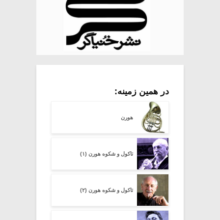
در همین زمینه:
هورن
تاکول و شکوه هورن (۱)
تاکول و شکوه هورن (۲)