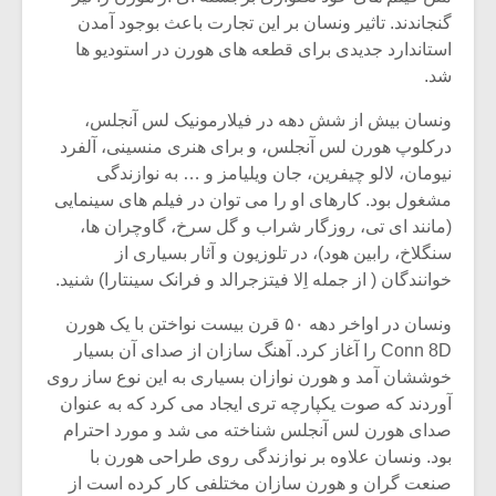
گنجاندند. تاثیر ونسان بر این تجارت باعث بوجود آمدن
استاندارد جدیدی برای قطعه های هورن در استودیو ها
شد.
ونسان بیش از شش دهه در فیلارمونیک لس آنجلس،
درکلوپ هورن لس آنجلس، و برای هنری منسینی، آلفرد
نیومان، لالو چیفرین، جان ویلیامز و … به نوازندگی
مشغول بود. کارهای او را می توان در فیلم های سینمایی
(مانند ای تی، روزگار شراب و گل سرخ، گاوچران ها،
سنگلاخ، رابین هود)، در تلوزیون و آثار بسیاری از
خوانندگان ( از جمله اِلا فیتزجرالد و فرانک سینتارا) شنید.
ونسان در اواخر دهه ۵۰ قرن بیست نواختن با یک هورن
Conn 8D را آغاز کرد. آهنگ سازان از صدای آن بسیار
خوششان آمد و هورن نوازان بسیاری به این نوع ساز روی
آوردند که صوت یکپارچه تری ایجاد می کرد که به عنوان
صدای هورن لس آنجلس شناخته می شد و مورد احترام
بود. ونسان علاوه بر نوازندگی روی طراحی هورن با
صنعت گران و هورن سازان مختلفی کار کرده است از