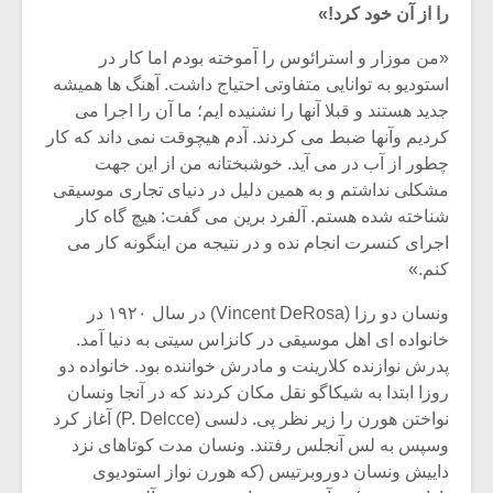
را از آن خود کرد!»
«من موزار و استرائوس را آموخته بودم اما کار در
استودیو به توانایی متفاوتی احتیاج داشت. آهنگ ها همیشه
جدید هستند و قبلا آنها را نشنیده ایم؛ ما آن را اجرا می
کردیم وآنها ضبط می کردند. آدم هیچوقت نمی داند که کار
چطور از آب در می آید. خوشبختانه من از این جهت
مشکلی نداشتم و به همین دلیل در دنیای تجاری موسیقی
شناخته شده هستم. آلفرد برین می گفت: هیچ گاه کار
اجرای کنسرت انجام نده و در نتیجه من اینگونه کار می
کنم.»
ونسان دو رزا (Vincent DeRosa) در سال ۱۹۲۰ در
خانواده ای اهل موسیقی در کانزاس سیتی به دنیا آمد.
میکلوش روژا
موریس ژار
پدرش نوازنده کلارینت و مادرش خواننده بود. خانواده دو
روزا ابتدا به شیکاگو نقل مکان کردند که در آنجا ونسان
نواختن هورن را زیر نظر پی. دلسی (P. Delcce) آغاز کرد
وسپس به لس آنجلس رفتند. ونسان مدت کوتاهای نزد
یادداشتی بر موسیقی
دوره آموزش
داییش ونسان دوروبرتیس (که هورن نواز استودیوی
متن فیلم «متری
موسیقی بر