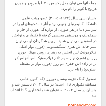
جمله آنها می توان مدل پکسمن ۴۰ L با مِروِدر و هورن
هریتِج با هُویر را نام برد.
ونسان سی سال (۱۹۷۴- ۲۰۰۵) عضو هیئت علمی
دانشگاه کالیفرنیای جنوبی بود و آثار دانشجوهای او را در
سراسر دنیا در هر صورتی از نوازندگی هورن از جاز و
سمفونیک و موسیقی مجلسی گرفته تا تکنوازی و نواختن
در استودیو می توان شنید. از بین شاگردان او می توان
پسر خاله اش هنری سیگیسمونتی (هورن نواز اصلی
فیلارمونیک لس آنجلس به رهبری زوبین مهتا)، جورج
پرایس (هورن نواز سوم دائم فیلارمونیک لس آنجلس) و
برادر زاده اش جفری دو روزا (هورن نواز پر مشغله
استودیو) را نام برد.
صندوق کمک هزینه ونسان دوروزا (که اکنون حامی
مسابقه تکنوازی IHS است) در سال ۲۰۰۳ تاسیس شد و
ونسان در سال ۲۰۰۴ به عنوان عضو افتخاری HIS انتخاب
شد.
hornsociety.org