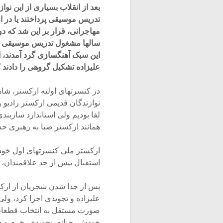
بعد از انقلاب بسیاری از این ن
تدریس موسیقی پرداختند یا در 
مهاجرانی، قرار بر این شد که دو
سالها مشغول تدریس موسیقی و آه
این سبک آهنگسازی گرد آمدند، 
علیزاده تشکیل گروهی را دادند ک
در کنسرتهای اولیه ارکستر، شاه
نوازندگان قدیمی ارکستر رادیو 
لقا بودیم ولی استاندارد سازبندی
همانند ارکستر صبا به رهبری حس
ارکستر ملی کنسرتهای اول خود ر
استقبال بیش از حد علاقمندان،
پس از جدا شدن شجریان از ارکس
علیزاده و تجویدی اجرا کرد، ولی
صورت مستقل به انتخاب قطعات م
خودش، حنانه، تجویدی، خرم و ه