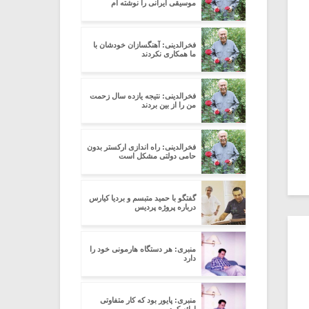
موسیقی ایرانی را نوشته ام
فخرالدینی: آهنگسازان خودشان با
ما همکاری نکردند
فخرالدینی: نتیجه یازده سال زحمت
من را از بین بردند
فخرالدینی: راه اندازی ارکستر بدون
حامی دولتی مشکل است
گفتگو با حمید متبسم و بردیا کیارس
درباره پروژه پردیس
منبری: هر دستگاه هارمونی خود را
دارد
منبری: پایور بود که کار متفاوتی