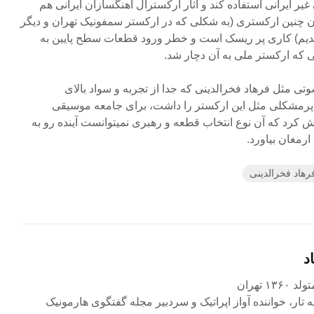
 غیر ایرانی استفاده کند و آثار ارکسترال آهنگسازان ایرانی هم
دن چنین ارکستری (به شکلی که در ارکستر سمفونیک تهران و دیگر
یم) کاری پر ریسک است و خطر ورود قطعات سطح پایین به
 که ارکستر ملی به آن دچار شد.
تی مثل فرهاد فخرالدینی که جدا از تجربه و سواد بالای
 پرمشکلی مثل این ارکستر را داشت، برای جامعه موسیقی
 کرد که آن نوع انتخاب قطعه و رهبری نمیتوانست آینده رو به
ارمغان بیاورد.
رهاد فخرالدینی
د
۱ تهران
ه تار، خواننده آواز اپراتیک و سردبیر مجله گفتگوی هارمونیک