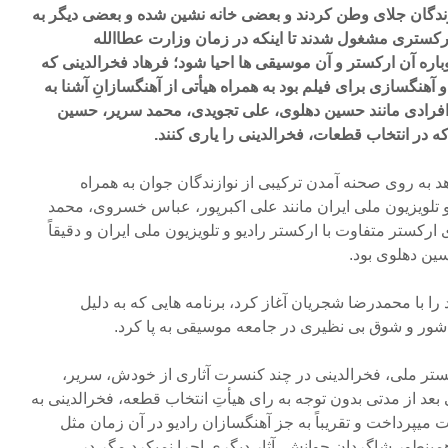
وازندگان جلای وطن کردند و بعضی خانه نشین شده و بعضی دیگر به
ارکستری مشغول شدند تا اینکه در زمان وزارت عطاالله
باره آن ارکستر و آن موسیقی ها احیا شود؛ فرهاد فخرالدینی که
نگسازی برای فیلم بود به همراه هیأتی از آهنگسازانِ آشنا به
افرادی مانند حسین دهلوی، علی تجویدی، محمد سریر، حسین
ه در انتخاب قطعات، فخرالدینی را یاری کنند.
د به روی صحنه آمدن ترکیبی از نوازندگان جوان به همراه
و تلویزیون ملی ایران مانند علی اکبرپور، عباس خسروی، محمد
 ارکستر متفاوت با ارکستر رادیو و تلویزیون ملی ایران و دقیقاً
ین دهلوی بود.
ا با محمدرضا شجریان آغاز کرد، برنامه هایی که به دلیل
 شور و شوق بی نظیری در جامعه موسیقی به پا کرد.
تر ملی، فخرالدینی در چند کنسرت آثاری از خودش، سریر،
 بعد از مدتی بدون توجه به رای هیأتِ انتخاب قطعه، فخرالدینی به
یپرداخت و تقریباً به جز آهنگسازان رادیو در آن زمان مثل
مینطور شاگردان جوانش، آثار دیگری اجرا نمیکرد مگر در