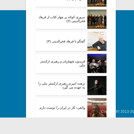
مروری کوتاه بر چهار کتاب از فرهاد
فخرالدینی (۲)
گفتگو با فرهاد فخرالدینی (۴)
فریدون شهبازیان و رهبری ارکستر
ملی
نزهت امیری رهبری ارکستر ملی را
به عهده می گیرد
واثقی: کار در ایران را دوست دارم
Copyright© 2013-202
واثقی: برادرم نت موسیقی نمی
دانست