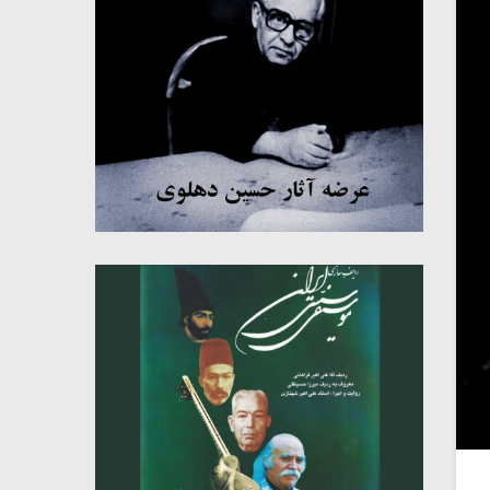
میکلوش روژا
موریس ژار