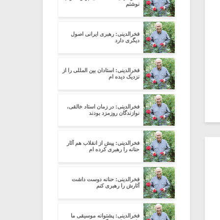
نوشتم
فخرالدینی: رهبری ایرانی اصول
دیگری دارد
فخرالدینی: استادان بین المللی را از
نزدیک دیده ام
فخرالدینی: در زمان استاد خالقی،
نوازندگان روزمزد بودند
فخرالدینی: پیش از انقلاب هم آثار
حنانه را رهبری کرده ام
فخرالدینی: حنانه دوست داشت
آثارش را رهبری کنم
فخرالدینی: پشتوانه موسیقی ما