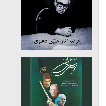
میکلوش روژا
موریس ژار