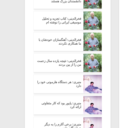
دانشمندان بزرگ هستند
فخرالدینی: کتاب تجزیه و تحلیل
موسیقی ایرانی را نوشته ام
فخرالدینی: آهنگسازان خودشان با
ما همکاری نکردند
فخرالدینی: نتیجه یازده سال زحمت
من را از بین بردند
منبری: هر دستگاه هارمونی خود را
دارد
منبری: پایور بود که کار متفاوتی
ارائه کرد
منبری: برخی آثارم را به دیگر