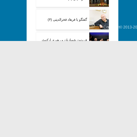
گفتگو با فرهاد فخرالدینی (۴)
Copyright© 2013-202
فریدون شهبازیان و رهبری ارکستر
ملی
نگاهی به غلبه موسیقی پاپ بر
موسیقی کلاسیک در کنسرت
«ارکستر سازهای ملیِ» جدید
تنگنای موسیقی ملی (۱)
تنگنای موسیقی ملی (۲)
تنگنای موسیقی ملی (۳)