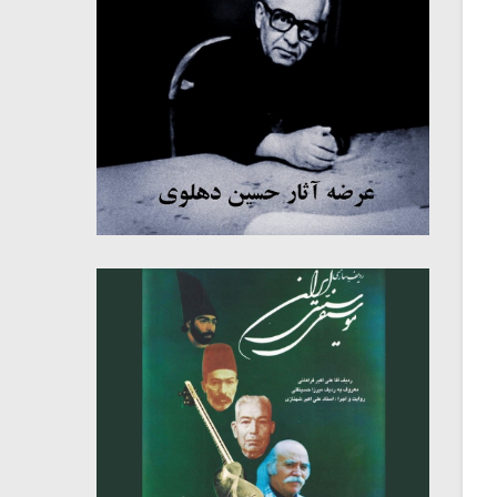
میکلوش روژا
موریس ژار