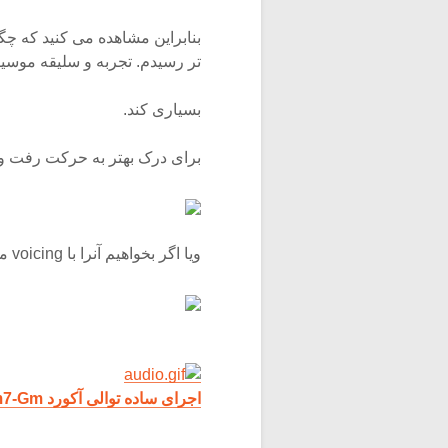
تر رسیدم. تجربه و سلیقه موسیق
بسیاری کند.
برای درک بهتر به حرکت رفت و برگشت این ssion
ویا اگر بخواهیم آنرا با voicing مدرنتری اجرا کنیم :
اجرای ساده توالی آکورد Gm7-F#m7-F7-F#m7-Gm