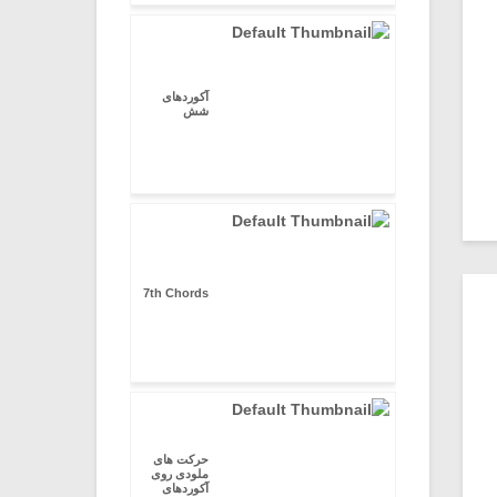
آکوردهای
شش
7th Chords
حرکت های
ملودی روی
آکوردهای