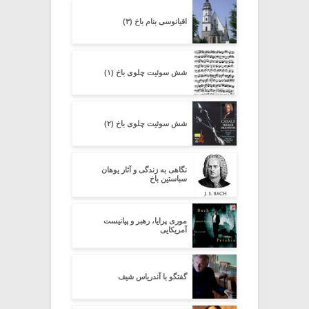
اقیانوسی بنام باخ (۳)
شش سوئیت چلوی باخ (۱)
شش سوئیت چلوی باخ (۲)
نگاهى به زندگى و آثار یوهان
سباستین باخ
موری پرایا، رهبر و پیانیست
آمریکایی
گفتگو با آندریاس شیف