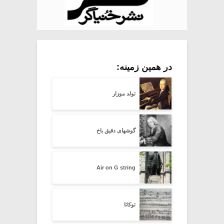
در همین زمینه:
تولد موزار
گوشهای دقیق باخ
Air on G string
توکاتا