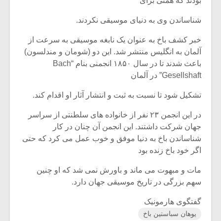
بودند که همتی برای
شناساندن وی به دنیای موسیقی نکردند.
خبر کشف باخ به عنوان یک نابغه موسیقی به سرعت از
آلمان به انگلیس منتشر شد. این دو (شومان و مندلسون)
باعث شدند تا در سال ۱۸۵۰ انجمنی بنام “Bach
Gesellshaft” در آلمان
تشکیل شود تا نسبت به ثبت و انتشار آثار او اقدام کند.
در این انجمن ۲۳ نفر از خانواده های سلطنتی از سراسر
جهان شرکت داشتند. این انجمن آن چنان در کار
شناساندن باخ به دنیا موفق و خوب عمل می کرد که حتی
اگر خود باخ زنده بود
میکلوش روژا
موریس ژار
مات و مبهوت می ماند و باورش نمی شد که او چنین
سهم بزرگی در تاریخ موسیقی جهان دارد.
گفتگوی هارمونیک
یادداشتی بر موسیقی
دوره آموزش
متن فیلم «متری
موسیقی بر
یوهان سباستین باخ