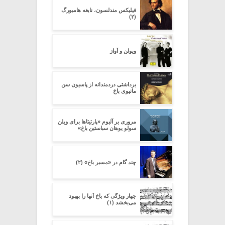
فیلیکس مندلسون، نابغه هامبورگ
(۲)
ویولن و آواز
برداشتی دردمندانه از پاسیون سن
ماتیوی باخ
مروری بر آلبوم «پارتیتاها برای ویلن
سولو یوهان سباستین باخ»
چند گام در «مسیر باخ» (۲)
چهار ویژگی که باخ آنها را بهبود
می‌بخشد (۱)