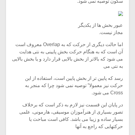
شیش و نیم»
موسیقی
سکون توصیه نمی شود.
برگزار
اگر نمی توانی
سکانسی
مشهورترین باشی،
موسیقی 
عبور بخش ها از یکدیگر
بدنام ترین باش
مجاز نیست.
اما حالت دیگری از حرکت که به Overlap معروف است
آن است که به هنگام حرکت بخش پایینی به نتی هدایت
می شود که بالاتر از بخش بالایی قرار دارد و یا بخش بالایی
به نتی می
رسد که پایین تر از بخش پایین است، استفاده از این
حرکت نیز معمولا” توصیه نمی شود چرا که منجر به
Cross می شود.
در پایان این قسمت نیز لازم به ذکر است که برخلاف
تصور بسیاری از هنرآموزان موسیقی، هارمونی، علمی
بسیار ساده و زیبا می باشد. کافی است مباحث یا
حرکتهایی که راجع به آنها