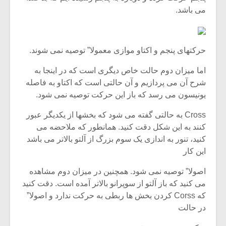
می باشد.
حرکتهای پنجم و اکتاو موازی معمولا” توصیه نمی شوند.
اما میزان دوم حالت خاص دیگری است که در اینجا به
شرح آن می پردازیم و آن حالتی است که اکتاو به فاصله
یونیسون می رسد که باز این حرکت توصیه نمی شود.
Cross به حالتی گفته می شود که بخشها از یکدیگر عبور
کنند به این شکل دقت کنید. همانطور که ملاحضه می
کنید، تنور به اندازی یک سوم بزرگ از آلتو بالاتر می باشد
این کار
میکلوش روژا
موریس 
اصولا” توصیه نمی شود. همچنین در میزان دوم مشاهده
می کنید که باز آلتو از سوپرانو بالاتر آمده است. دقت کنید
که Corss کردن بخش ها ربطی به حرکت ندارد و اصولا”
یادداشتی بر موسیقی
دوره آ
در حالت
متن فیلم «متری
موسیقی