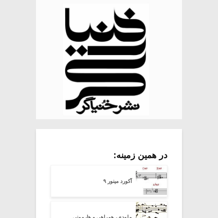
در همین زمینه:
آکورد مینور ۹
ملودی، همراهی و هارمونی