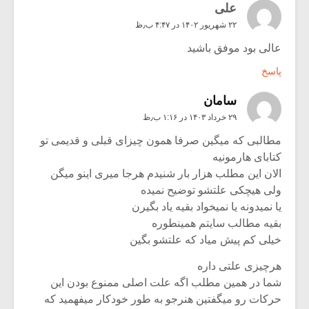
علی
۲۲ شهریور ۱۴۰۲ در ۴:۴۷ ب٫ظ
عالی بود موفق باشید
پاسخ
سامان
۲۹ خرداد ۱۴۰۳ در ۱:۱۶ ب٫ظ
مطالبی که میگین صرفا همون چیزای قبلی و قدیمی تو
کتابای هارمونیه
الان این مطلب هزار بار شنیدم هرجا میری اینو میگن
ولی هیچکی علتشو توضیح نمیده
یا نمیدونه یا نمیخواد بقیه یاد بگیرن
بقیه مطالب سایتم همینطوره
خیلی کم پیش میاد که علتشو بگین
هرچیزی علتی داره
شما در همین مطلب اگه علت اصلی ممنوع بودن این
حرکات رو میگفتین هنرجو به طور خودکار میفهمید که