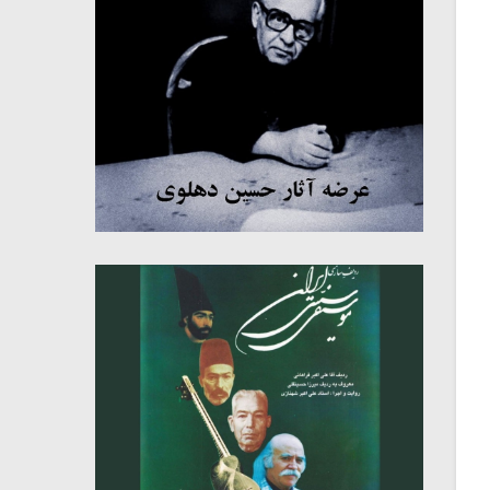
میکلوش روژا
موریس ژار