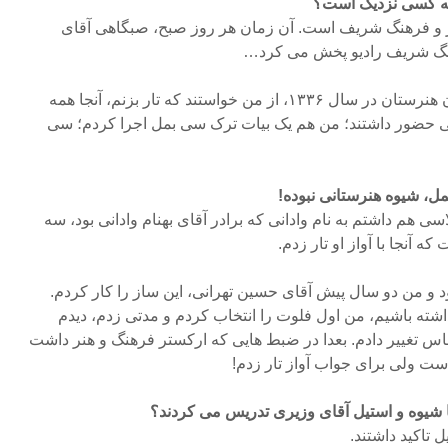
چه کسی نزدیک است؟
ز و فرهنگ شریف است. آن زمان هر روز صبح، صبگاهی آقای
هنگ شریف رادیو پخش می کرد…
اتفاقا در مراسم فارغ التحصیلان هنرستان در سال ۱۳۳۶، از من خواستند که تار بزنم، آنجا همه
ی حضور داشتند؛ من هم یک بیات ترک سی بمل اجرا کردم؛ سی
ل، شیوه هنرستانی نبوده!
سی هم داشتم به نام وادانی که برادر آقای بهنام وادانی بود، سه
 آنجا با آواز او تار زدم.
د و من دو سال پیش آقای حسین تهرانی، این ساز را کار کردم.
داشته باشیم، من اول فلوت را انتخاب کردم و مدتی زدم، دیدم
اس تغییر دادم. بعدا در ضبط هایی که ارکستر فرهنگ و هنر داشت
ت ولی برای جواب آواز تار زدم!
ا شیوه و استیل آقای وزیری تدریس می کردند؟
 تاکید داشتند.