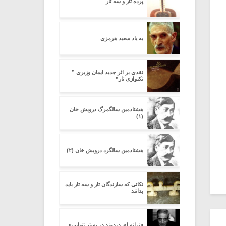
پرده تار و سه تار
به یاد سعید هرمزی
نقدی بر اثر جدید ایمان وزیری ”
تکنوازی تار”
هشتادمین سالگمرگ درویش خان
(۱)
هشتادمین سالگرد درویش خان (۲)
نکاتی که سازندگان تار و سه تار باید
بدانند
«ترانه ای دردمند در بستر تنهایی»