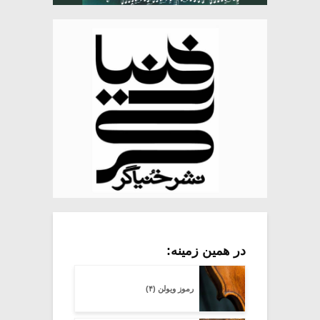
در همین زمینه:
رموز ویولن (۴)