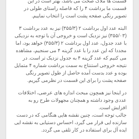
قسمت ها ملاک صحت می باشد، بهتر است در این
قسمت ما برداشت ۴ را که فاصله راستای طولی در
تصویر رنگی صفحه پشت است را انتخاب نماییم.
البته عدد اول برداشت ۲ (۳۵۵/۳) نیز به عدد برداشت ۳
(۳۵۵/۰۳) نیز نزدیک است و خروجی آن با توجه به نزدیکی
با عدد جدول، عدد اول برداشت ۲ (۳۵۵/۳) خواهد بود، اما
مجددا که این عدد را با عدد گزینه ۴ می سنجیم، مشاهده
می کنیم که عدد گزینه ۴ به جدول نزدیک تر است. در
نتیجه خروجی استنتاج به سمت برداشت شماره ۴ متمایل
بوده و عدد بدست آمده حاصل از طول تصویر رنگی
صفحه پشت را برای این قسمت در نظرمی گیریم.
در اینجا نیز همچون مبحث اندازه های عرضی، اختلافات
میکلوش روژا
موریس ژار
عددی وجود داشته و همچنان مجهولات طرح رو به
افزایش است.
جالب توجه است، چنین نقشه هایی هنگامی که در دست
سازنده ایی قرار می گیرد، احساس دستیابی به نقشه ایی
یادداشتی بر موسیقی
دوره آموزش
ایده آل برای استفاده در کار تلقی می گردد.
متن فیلم «متری
موسیقی بر