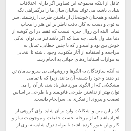
شیش و نیم»
موسیقی فی
غافل از اینکه مجموعه این تصاویر اگر دارای اختلافات
برگزار می 
بنیادی باشد، می تواند سالیان سال ما را درگمراهی نگه
داشته و همچنان خوشحال از داشتن طرحی ارزشمند، سر
اگر نمی توانی
سکانسی به 
مشهورترین باشی،
موسیقی فیلم 
به توی و دست به کار، دقت ناظر بر این هنر را مجاب
بدنام ترین باش
نماید. البته این روال چیزی نیست که فقط در این گوشه از
دنیا متداول باشد، چه بسا که اگر باشد نیز می توان اندکی
خوش بین بود و امیدوار که با چنین خطایی، تمایل به
مراجعه و استفاده از آثار مکتوب، وجود داشته تا انتخابی
به موازات استانداردهای جهانی به انجام رسد.
نه آنکه سازندگان به الگوها و روشهایی بی سرو سامان تن
در دهند و خود را شیفته آن بدانند. زیرا که با تمامی
مشکلاتی که از الگوی مورد نظر یاد شد، باز آن را می
توان بهتر از نداشتن طرحی قانونمند و یا طرحی بر اساس
تعصب و پیروی از تفکری بی سرانجام دانست.
گذار این متن و اشکالات وارد بر آن شاید برای گروهی از
افراد باشد که از مرحله نخست حقیقت و موجودیت ساز و
کار ویلن عبور کرده باشند تا بتوانند درک شایسته تری از