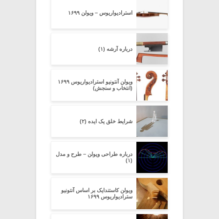
استرادیواریوس – ویولن ۱۶۹۹
درباره آرشه (۱)
ویولن آنتونیو استرادیواریوس ۱۶۹۹
(انتخاب و سنجش)
شرایط خلق یک ایده (۲)
درباره طراحی ویولن – طرح و مدل
(۱)
ویولن کاستندایک بر اساس آنتونیو
سترادیواریوس ۱۶۹۹