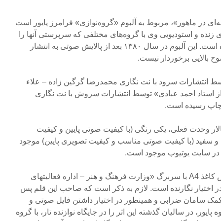
ای در ماهور»، مربوط به آلبوم «گروه‌نوازی» فرامرز پایور است
 زنده و استودیویی وی با گروه‌های مختلفی که سرپرستی آنها را
به عهده داشته، به انتشار رسیده است. این آلبوم در سال ۱۳۸۰ بعد از پالایش صوتی به انتشار
ح بالایی برخوردار نیست.
ب «گلهای جاویدان ۲» توسط انتشارات سرود با نت نگاری محمدرضا گرگین زاده – علاء
ل ۱۳۷۸ و «آثاری از استاد احمد عبادی» توسط انتشارات سروش با نت نگاری
ر تالار وحدت فعلی، یکی رنگی (با کیفیت صوتی پایین و کیفیت
 سفید (با کیفیت صوتی مناسب و کیفیت تصویری پایین) موجود
در سایت یوتیوب موجود است.
۴- این دست‌نوشته، بر روی شش کاغذ A4 با سربرگ «وزارت فرهنگ و هنر – اداره فعالیتهای
اختیار نگارنده است. لازم به ذکر است که صاحب این قلم پس
 کمک سامان ضرابی و همینطور در اختیار داشتن فایل صوتی و
ایور، در سالیان گذشته این اثر را در جایگاه نوازنده تار، با گروه