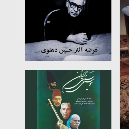
میکلوش روژا
موریس ژار