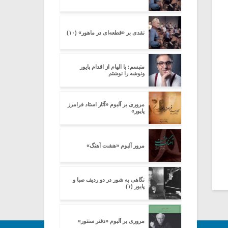
نقدی بر «قطعه‌ای در ماهور» (۱۰)
متبسم: با الهام از اقدام پایور
ونوشه را نوشتم
مروری بر آلبوم «آثار استاد فرامرز
پایور»
مرور آلبوم «هشت آهنگ»
نگاهی به شور در دو ردیف صبا و
پایور (۱)
مروری بر آلبوم «دفتر سنتور»