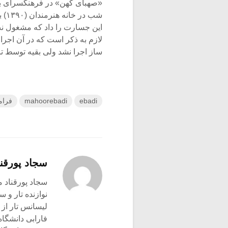
«صهبای کهن» در فرهنگسرای بهم
شب 
این جسارت را داد که مشغول نت
لازم به ذکر است که در آن اجرا 
ساز اجرا نشد ولی بقیه توسط تار
ebadi
mahoorebadi
فرام
سجاد پورقنا
سجاد پورقناد متولد ۳۶۰
نوازنده تار و س
لیسانس تار از
فارابی دانشگاه