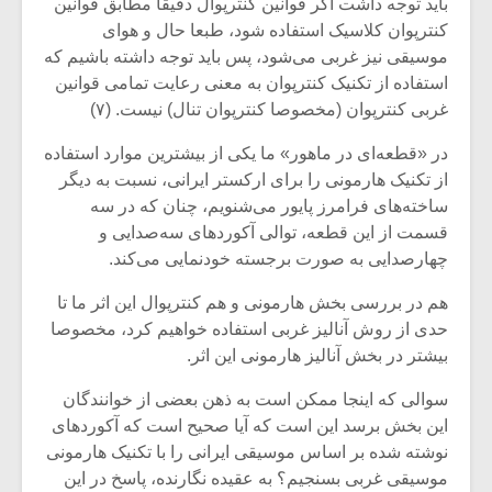
باید توجه داشت اگر قوانین کنترپوال دقیقا مطابق قوانین
کنترپوان کلاسیک استفاده شود، طبعا حال و هوای
موسیقی نیز غربی می‌شود، پس باید توجه داشته باشیم که
استفاده از تکنیک کنترپوان به معنی رعایت تمامی قوانین
غربی کنترپوان (مخصوصا کنترپوان تنال) نیست. (۷)
در «قطعه‌ای در ماهور» ما یکی از بیشترین موارد استفاده
از تکنیک هارمونی را برای ارکستر ایرانی، نسبت به دیگر
ساخته‌های فرامرز پایور می‌شنویم، چنان که در سه
قسمت از این قطعه، توالی آکوردهای سه‌صدایی و
چهارصدایی به صورت برجسته خود‌نمایی می‌کند.
هم در بررسی بخش هارمونی و هم کنترپوال این اثر ما تا
حدی از روش آنالیز غربی استفاده خواهیم کرد، مخصوصا
میکلوش روژا
موریس ژار
بیشتر در بخش آنالیز هارمونی این اثر.
سوالی که اینجا ممکن است به ذهن بعضی از خوانندگان
این بخش برسد این است که آیا صحیح است که آکوردهای
یادداشتی بر موسیقی
دوره آموزش
نوشته شده بر اساس موسیقی ایرانی را با تکنیک هارمونی
متن فیلم «متری
موسیقی بر
موسیقی غربی بسنجیم؟ به عقیده نگارنده، پاسخ در این