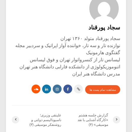
سجاد پورقناد
سجاد پورقناد متولد ۱۳۶۰ تهران
نوازنده تار و سه تار، خواننده آواز اپراتیک و سردبیر مجله
گفتگوی هارمونیک
لیسانس تار از کنسرواتوار تهران و فوق لیسانس
اتنوموزیکولوژی از دانشکده فارابی دانشگاه هنر تهران
مدرس دانشگاه هنر ایران
مشاهده تمام پست ها
گزارش جلسه هشتم
علینقی وزیری؛
«کارگاه آشنایی با نقد
ناسیونالیسم دولتی و
موسیقی» (۴)
روشنفکر موسیقی (۳)