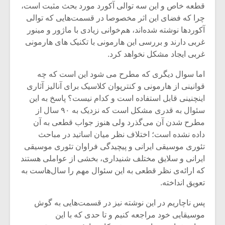
شیش و نیم»
موسیقی فی
قطعه خاص و این سه توالی آکورد مورد بحث مثبت است،
برگزار می 
چرا که فضای این اثر مخصوصا در قسمت‌هایی که توالی
آکوردها نوشته شده‌اند، هم‌خوانی زیادی با ماژور و مینور
اگر نمی توانی
سکانسی به 
مشهورترین باشی،
موسیقی فیلم 
غربی دارند و بررسی این هارمونی با تکنیک های هارمونی
بدنام ترین باش
غربی ایجاد مشکل نخواهد کرد.
اما سوال دیگری که مطرح می شود این است که چه
قوانینی از هارمونی و کنترپوان کلاسیک برای آنالیز آثاری
اینچنینی قابل استفاده است و کدام نیست؟ پاسخ به این
سئوال به قدری مشکل است که نزدیک به ۹۰ سال از
مطرح شدن آن می‌گذرد ولی هنوز جواب قطعی به آن
داده نشده است؛ اختلاف نظر میان اساتید در مباحث
تئوری موسیقی ایرانی و پیچیدگی فراوان تئوری موسیقی
ایرانی و سلایق مختلف شنیداری، بخشی از عواملی هستند
که ارائه‌ی نظر قطعی به این سئوال مهم را سال‌هاست به
تعویق انداخته‌.
پس ناچاریم در این نوشته نیز در قسمت‌هایی به گوش
موسیقایی خود مراجعه کنیم و تا حدی که با این