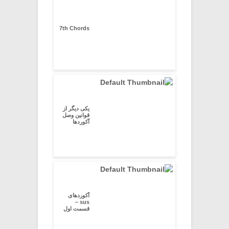
7th Chords
یکی دیگر از
قوانین وصل
آکوردها
آکوردهای
sus –
قسمت اول