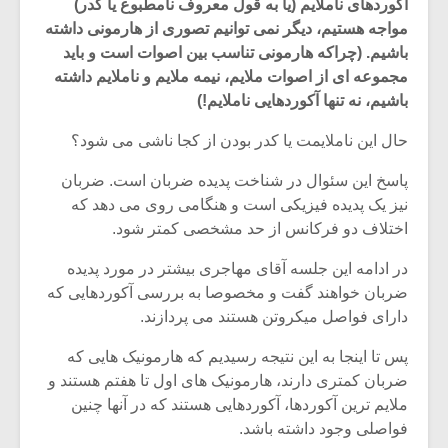
آکوردهای ناملایم (یا به قول معروف نامطبوع یا کدر)
مواجه هستیم، دیگر نمی توانیم تصوری از هارمونی داشته
باشیم. (چراکه هارمونی تناسب بین اصوات است و باید
مجموعه ای از اصوات ملایم، نیمه ملایم و ناملایم داشته
باشیم، نه تنها آکوردهایی ناملایم!)
حال این ناملایمت یا کدر بودن از کجا ناشی می شود؟
پاسخ این سئوال در شناخت پدیده ضربان است. ضربان
نیز یک پدیده فیزیکی است و هنگامی روی می دهد که
اختلاف دو فرکانس از حد مشخصی کمتر شود.
در ادامه این جلسه آقای مهاجری بیشتر در مورد پدیده
ضربان خواهند گفت و مخصوصا به بررسی آکوردهایی که
میکلوش روژا
موریس ژار
دارای فواصل میکروتن هستند می پردازند.
پس تا اینجا به این نتیجه رسیدیم که هارمونیک هایی که
ضربان کمتری دارند، هارمونیک های اول تا هفتم هستند و
ملایم ترین آکوردها، آکوردهایی هستند که در آنها چنین
یادداشتی بر موسیقی
دوره آموزش
فواصلی وجود داشته باشد.
متن فیلم «متری
موسیقی بر