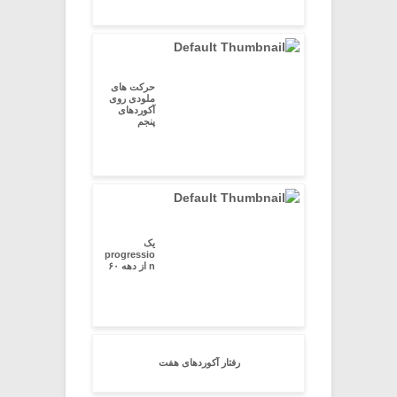
حرکت های
ملودی روی
آکوردهای
پنجم
یک
progressio
n از دهه ۶۰
رفتار آکوردهای هفت