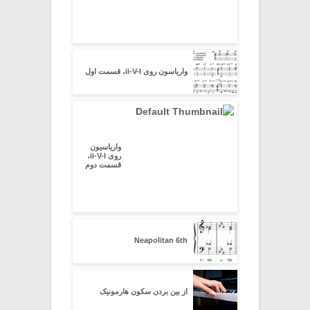
واریاسون روی ii-V-I، قسمت اول
واریاسیون
روی ii-V-I،
قسمت دوم
Neapolitan 6th
از بین بردن سکون هارمونیک