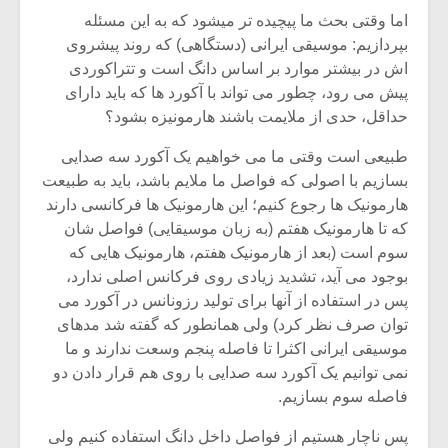
شیش و نیم»
موسیقی فی
اما وقتی بحث ما پیچیده تر میشود که به این مسئله
برگزار می 
بپردازیم: موسیقی ایرانی (دستگاهی) که روند پیشروی
اگر نمی توانی
سکانسی به 
اش در بیشتر موارد بر اساس دانگ است و تتراکوردی
مشهورترین باشی،
موسیقی فیلم 
پیش می رود، چطور می تواند با آکورد ها که باید دارای
بدنام ترین باش
حداقل، حدی از ملایمت باشند هارمونیزه بشود؟
طبیعی است وقتی ما می خواهیم یک آکورد سه صدایی
بسازیم با اصولی که فواصل ما ملایم باشد، باید به طبیعت
هارمونیک ها رجوع کنیم؛ این هارمونیک ها فرکانسی دارند
که تا هارمونیک هفتم (به زبان موسیقایی) فواصل شان
سوم است (بعد از هارمونیک هفتم، هارمونیک هایی که
بوجود می آید، تشدید زیادی روی فرکانس اصلی ندارد،
پس در استفاده از آنها برای تولید رزونانس در آکورد می
توان صرف نظر کرد) ولی همانطور که گفته شد مدهای
موسیقی ایرانی اکثرا تا فاصله پنجم وسعت ندارند و ما
نمی توانیم یک آکورد سه صدایی با روی هم قرار دادن دو
فاصله سوم بسازیم.
پس ناچار هستیم از فواصل داخل دانگ استفاده کنیم ولی