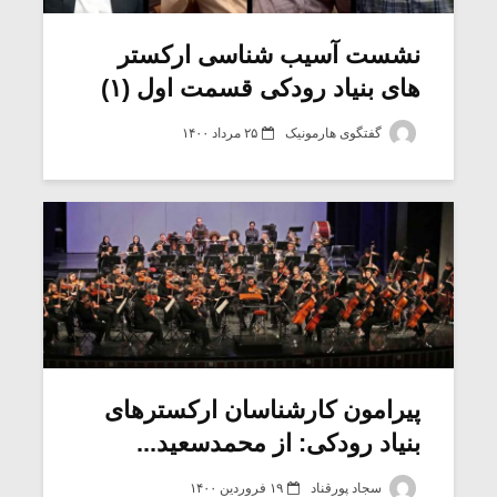
نشست آسیب شناسی ارکستر
های بنیاد رودکی قسمت اول (۱)
گفتگوی هارمونیک
۲۵ مرداد ۱۴۰۰
میکلوش روژا
موریس ژار
پیرامون کارشناسان ارکسترهای
بنیاد رودکی: از محمدسعید...
یادداشتی بر موسیقی
دوره آموزش
متن فیلم «متری
موسیقی بر
سجاد پورقناد
۱۹ فروردین ۱۴۰۰