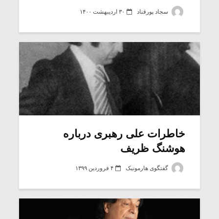
شیش و نیم»
موسیقی فی
برگزار می 
سجاد پورقناد
۳۰ اردیبهشت ۱۴۰۰
اگر نمی توانی
سکانسی به 
مشهورترین باشی،
موسیقی فیلم 
بدنام ترین باش
خاطرات علی رهبری درباره
هوشنگ ظریف
گفتگوی هارمونیک
۴ فروردین ۱۳۹۹