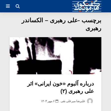
برچسب -علی رهبری – الکساندر
رهبری
درباره آلبوم «خون ایرانی» اثر
علی رهبری (۲)
علیرضا میرعلی نقی
۶ مهر ۱۴۰۳