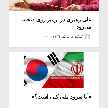
علی رهبری در ازمیر روی صحنه
می‌رود
گفتگوی هارمونیک
۹ دی ۱۴۰۰
میکلوش روژا
موریس ژار
«آیا سرود ملی کپی است؟»
یادداشتی بر موسیقی
دوره آموزش
متن فیلم «متری
موسیقی بر