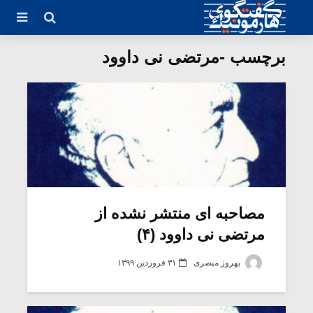
برچسب -مرتضی نی داوود
مصاحبه ای منتشر نشده از
مرتضی نی داوود (۴)
بهروز مبصری
۳۱ فروردین ۱۳۹۹