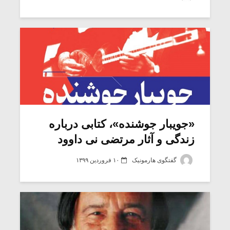
شیش و نیم»
موسیقی فی
برگزار می 
اگر نمی توانی
سکانسی به 
مشهورترین باشی،
موسیقی فیلم 
بدنام ترین باش
«جویبار جوشنده»، کتابی درباره
زندگی و آثار مرتضی نی داوود
گفتگوی هارمونیک
۱۰ فروردین ۱۳۹۹