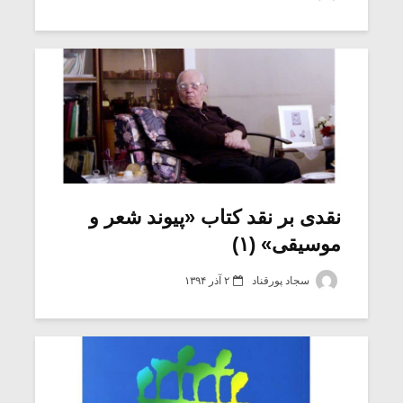
شیش و نیم»
موسیقی فی
برگزار می 
اگر نمی توانی
سکانسی به 
مشهورترین باشی،
موسیقی فیلم 
بدنام ترین باش
نقدی بر نقد کتاب «پیوند شعر و
موسیقی» (۱)
سجاد پورقناد
۲ آذر ۱۳۹۴