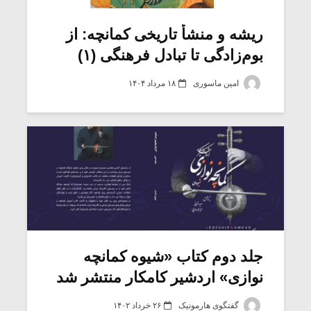
ریشه و منشأ تاریخی کمانچه: از
بوم‌زادگی تا تبادل فرهنگی (۱)
امین ماسوری
۱۸ مرداد ۱۴۰۴
میکلوش روژا
موریس ژار
جلد دوم کتاب «شیوه کمانچه
نوازی» اردشیر کامکار منتشر شد
یادداشتی بر موسیقی
دوره آموزش
متن فیلم «متری
موسیقی بر
گفتگوی هارمونیک
۲۶ خرداد ۱۴۰۲