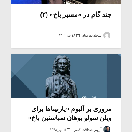
چند گام در «مسیر باخ» (۲)
سجاد پورقناد
۱۸ تیر ۱۴۰۱
میکلوش روژا
موریس ژار
مروری بر آلبوم «پارتیتاها برای
ویلن سولو یوهان سباستین باخ»
یادداشتی بر موسیقی
دوره آموزش
متن فیلم «متری
موسیقی بر
آروین صداقت کیش
۵ مهر ۱۳۹۸