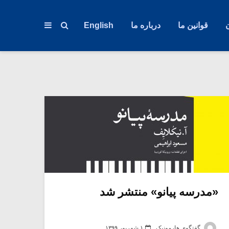
قوانین ما
درباره ما
English
«مدرسه پیانو» منتشر شد
گفتگوی هارمونیک
۱ شهریور ۱۳۹۹