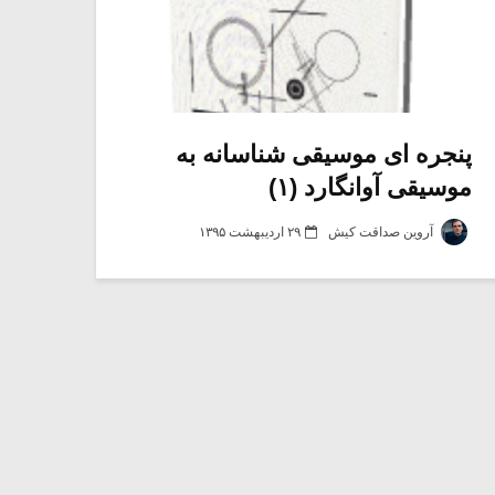
یادداشتی بر موسیقی
دوره آموزشی «
متن فیلم «متری
موسیقی برای
شیش و نیم»
موسیقی فیلم»
پنجره ای موسیقی شناسانه به
برگزار می شود
موسیقی آوانگارد (۱)
اگر نمی توانی
سکانسی به نام
آروین صداقت کیش
۲۹ اردیبهشت ۱۳۹۵
مشهورترین باشی،
موسیقی فیلم (۲)
بدنام ترین باش