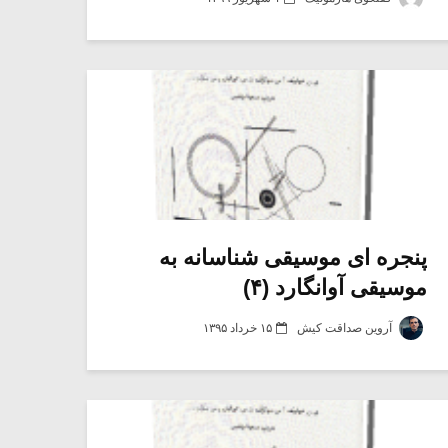
پنجره ای موسیقی شناسانه به
موسیقی آوانگارد (۴)
آروین صداقت کیش
۱۵ خرداد ۱۳۹۵
میکلوش روژا
موریس ژار