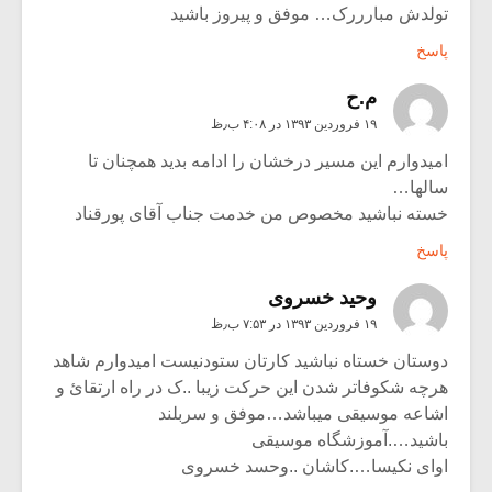
تولدش مبارررک… موفق و پیروز باشید
پاسخ
م.ح
۱۹ فروردین ۱۳۹۳ در ۴:۰۸ ب٫ظ
امیدوارم این مسیر درخشان را ادامه بدید همچنان تا
سالها…
خسته نباشید مخصوص من خدمت جناب آقای پورقناد
پاسخ
وحید خسروی
۱۹ فروردین ۱۳۹۳ در ۷:۵۳ ب٫ظ
دوستان خستاه نباشید کارتان ستودنیست امیدوارم شاهد
هرچه شکوفاتر شدن این حرکت زیبا ..ک در راه ارتقائ و
اشاعه موسیقی میباشد…موفق و سربلند
باشید….آموزشگاه موسیقی
اوای نکیسا….کاشان ..وحسد خسروی