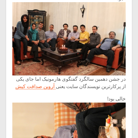
شیش و نیم»
موسیقی فی
برگزار می 
اگر نمی توانی
سکانسی به 
مشهورترین باشی،
موسیقی فیلم 
بدنام ترین باش
در جشن دهمین سالگرد گفتگوی هارمونیک اما جای یکی
از پرکارترین نویسندگان سایت یعنی
آروین صداقت کیش
خالی بود!