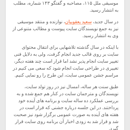
موسیقی ملل ۱۱۵، مصاحبه و گفتگو ۱۴۳ شماره، مطلب
به انتشار رسید.
در سال جدید،
سعید یعقوبیان
، نوازنده و منتقد موسیقی
نیز به جمع نویسندگان سایت پیوست و مطالب متنوعی از
وی به انتشار رسید.
با اینکه در سال گذشته تلاشهایی برای انتقال محتوای
سایت بر روی قالب جدید انجام گرفت، ولی به دلایل فنی
تغییر سایت انجام پذیر نشد اما قرار است چند هفته دیگر،
تغییری در طراحی سایت انجام شود که سعی می کنیم در
مراسم جشن عمومی سایت، این طرح را رو نمایی کنیم.
طبق سنت هر ساله، امسال نیز در روز تولد سایت،
میکلوش روژا
موریس ژار
نویسندگان و مترجمان سایت در کنار هم جمع شده و به
بررسی عملکرد ده ساله سایت و برنامه های آینده خود
پرداختند. در این جلسه درباره جشنی که قرار است در
هفته های آینده به صورت عمومی برگزار شود نیز صحبت
یادداشتی بر موسیقی
دوره آموزش
شد و قرار شد به زودی اخبار آن برنامه روی سایت قرار
متن فیلم «متری
موسیقی بر
گیرد.