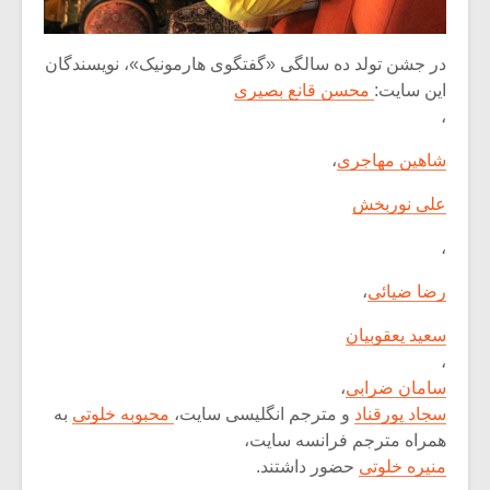
در جشن تولد ده سالگی «گفتگوی هارمونیک»،‌ نویسندگان
این سایت:
محسن قانع بصیری
،
شاهین مهاجری
،
علی نوربخش
،
رضا ضیائی
،
سعید یعقوبیان
،
سامان ضرابی
،
سجاد پورقناد
و مترجم انگلیسی سایت،
محبوبه خلوتی
به
همراه مترجم فرانسه سایت،
منیره خلوتی
حضور داشتند.