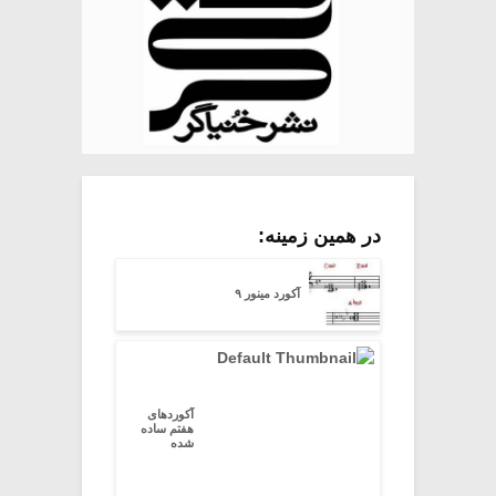
در همین زمینه:
آکورد مینور ۹
آکوردهای
هفتم ساده
شده