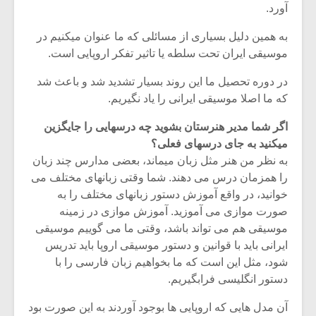
آورد.
به همین دلیل بسیاری از مسائلی که ما عنوان میکنیم در
موسیقی ایران تحت سلطه یا تاثیر تفکر اروپایی است.
در دوره تحصیل ما این روند بسیار تشدید شد و باعث شد
که ما اصلا موسیقی ایرانی را یاد نگیریم.
اگر شما مدیر هنرستان بشوید چه درسهایی را جایگزین
میکنید به جای درسهای فعلی؟
به نظر من هنر مثل زبان میماند، بعضی مدارس چند زبان
را همزمان درس می دهند. شما وقتی زبانهای مختلف می
خوانید، در واقع آموزش دستور زبانهای مختلف را به
صورت موازی می آموزید. آموزش موازی در زمینه
میکلوش روژا
موریس ژار
موسیقی هم می تواند باشد، وقتی ما می گوییم موسیقی
ایرانی باید با قوانین و دستور موسیقی اروپا باید تدریس
شود، مثل این است که ما بخواهیم زبان فارسی را با
دستور انگلیسی فرابگیریم.
یادداشتی بر موسیقی
دوره آموزش
متن فیلم «متری
موسیقی بر
آن مدل هایی که اروپایی ها بوجود آوردند به این صورت بود