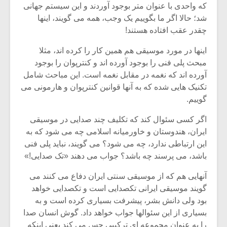
شیش و نیم»
موسیقی فی
که واحدی با عنوان متر بوجود آوردند و این سیستم جهانی
برگزار می 
شد؛ حالا اگر ما بگوییم یک وجب، همه می گویند، اینها
چقدر عقب افتاده هستند!
اگر نمی توانی
سکانسی به 
مشهورترین باشی،
موسیقی فیلم 
اینها در مورد موسیقی هم همین کار را کرده اند، مثلا
بدنام ترین باش
مبحث پلی فنی را بوجود آورده اند و کنترپوان را بوجود
آورده اند که نغمه در مقابل نغمه است. این مباحث شامل
تکنیک هایی شده که به آنها قوانین کنترپوان و هارمونی می
گوییم.
اگر کسی سئوال کند که تکلیف چند صدایی در موسیقی
ایران، هندوستان و خاورمیانه اسلامی چه می شود که به
این ارتباطی ندارد، چه می شود؟ می گویند، نباید پلی فنی
باشد، می پرسند چه باشد؟ جواب می دهند «تک صدایی!»
آنهایی هم که از موسیقی سنتی ایران دفاع می کنند می
گویند موسیقی ایرانی تکصدایی است و تکصدایی خواهد
بود ولی دانش بشر، پیشرفت بسیاری کرده است و به
بسیاری از این سئوالها جواب خواهد داد. گوش انسان صدا
را به عنوان مجموعه ای ترکیبی حس می کند یعنی اینکه