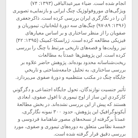
انجام شده است. ضیاء میرعبدالباقی (۱۳۹۳: ۷۴)
ویژگی‌های موروفولوژیک چنگ ایرانی و بازنمایی‌ه تصویری
آن را در نگارگری ایران بررسی کرده است. ذاکرجعفری
(۱۳۹۶: ۸۹-۹۷) چنگ‌های سه دورۀ ایلخانیان، تیموریان و
صفویان را از منظر ساختاری و بر اساس معیارهای
فیزیکی مطالعه کرده است. ژرانسکا-کمینک (۱۳۹۵: ۴۲)
نیز روایت‌ها و قصه‌های تاریخی مرتبط با چنگ را بررسی
کرده است. این پژوهش‌ها عمدتاً به مطالعات
ریخت‌شناسانه محدود بوده‌اند. پژوهش حاضر علاوه بر
بررسی ساختاری، به تحلیل جامعه‌شناختی و تاریخیِ
جایگاه چنگ در مکتب منتظمیه و دورۀ صفوی می‌پردازد.
تأثیر جنسیت نوازندگان، تحول جایگاه اجتماعی و دگرگونیِ
کارکردیِ این ساز از اوج تیموری تا افول صفوی، ابعادی
هستند که پیش از این بررسی نشده‌اند. در بخش مطالعۀ
آیکونوگرافیکِ این پژوهش، حدود ۳۰۰ نمونه نگارگری،
عمدتاً برگرفته از نسخه‌های مصور شاهنامۀ فردوسی و
خمسۀ نظامی متعلق به دوره‌های تیموری و صفوی، مورد
بررسی دقیق قرار گرفته شده است.