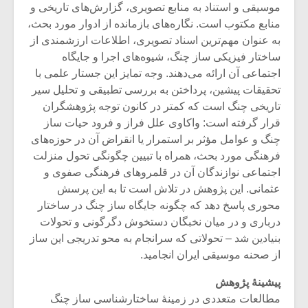
شیش و نیم»
موسیقی فی
موسیقی و استناد به منابع تصویری، گزارش‌های تاریخی و
برگزار می 
منابع مکتوب است. نگاره‌های بازمانده از ادوار مورد بحث،
به عنوان مهم‌ترین اسناد تصویری، اطلاعات ارزشمندی از
اگر نمی توانی
سکانسی به 
مشهورترین باشی،
موسیقی فیلم 
ساختار فیزیکی ساز چنگ، شیوه‌های اجرا و جایگاه
بدنام ترین باش
اجتماعی آن ارائه می‌دهند. وجه تمایز این جستار علمی با
تحقیقات پیشین، پرداختن به بررسی تطبیقی و تحلیل سیر
تاریخی چنگ است که کمتر در کانون توجه پژوهشگران
قرار گرفته است: واکاوی علل فراز و فرود حیات ساز
چنگ و عوامل مؤثر بر استمرار یا انقراض آن در حوزه‌های
فرهنگی مورد بحث، همراه با تبیین چگونگی تحول منزلت
اجتماعی نوازندگان آن در قلمروهای فرهنگی صفوی و
عثمانی. این پژوهش در تلاش است تا به این پرسش
محوری پاسخ دهد که چگونه جایگاه ساز چنگ در ساختار
درباری و در میان نخبگان دستخوش دگرگونی و تحولات
بنیادین شد – تحولاتی که سرانجام به محو تدریجی این ساز
از صحنه موسیقی ایران انجامید.
پیشینۀ پژوهش
مطالعات متعددی در زمینۀ ساختارشناسی ساز چنگ