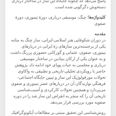
پاسخ می‌دهد که چگونه جایگاه این ساز در ساختار درباری
دستخوش دگرگونی شده است.
کلیدواژه‌ها
: چنگ، موسیقی درباری، دورۀ تیموری، دورۀ
صفوی
مقدمه
در دوران شکوفایی هنر اسلامی-ایرانی، ساز چنگ به مثابه
یکی از برجسته‌ترین سازهای زۀ ایرانی در دربارهای
تیموری، صفوی، عثمانی و گورکانی حضوری پررنگ داشت
و به عنوان یکی از ارکان بنیادین در ساختار موسیقی
درباری و مجلسی به حیات پویای خود ادامه داد. پژوهش
حاضر با رویکردی تحلیلی-تاریخی و تطبیقی به واکاوی
تحولات مورفولوژیک این ساز و تبیین جایگاه اجتماعی-
میکلوش روژا
موریس ژار
فرهنگی نوازندگان آن در دربارهای عصر تیموری و صفوی
می‌پردازد و همچنین تحولات کارکردی و آسیب‌شناسی
تاریخی آن را که منجر به انقراض این ساز شد را در دوره
صفویه مورد بررسی قرار می‌دهد.
یادداشتی بر موسیقی
دوره آموزش
متن فیلم «متری
موسیقی بر
روش‌شناسی این تحقیق مبتنی بر مطالعات آیکونوگرافیک