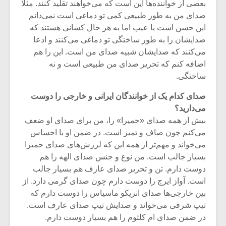
بعضی از خواننده‌ها این است که می‌خواهند تقلید کنند. مثلا
صدای من به طور طبیعی کمی تو دماغی است نمی‌دانم
این حسن است یا عیب اما به هر حال کسانی هستند که
صدایشان را به طور ساختگی تو دماغی می‌کنند و ادعا
می‌کنند که صدایشان شبیه صدای من است. این را هم
اضافه کنم که تحریر صدای من طبیعی است و نه
ساختگی.
صدای کدام یک از خوانندگان ایرانی و خارجی را دوست
می‌دارید؟
بیش از همه صدای «حمیرا» را، من برای صدای او ضعف
می‌کنم چون صاف و تمیز است. در ضمن او با احساس
می‌خواند و مهم‌تر از همه این که لرزش‌های صدای حمیرا
بسیار جالب است. من نوع و جنس صدای الهه را هم
میکلوش روژا
موریس ژار
دوست دارم. تن و تحریر صدای عارف هم بسیار جالب
است. آواز ایرج را دوست دارم چون صدای گرمی دارد. از
بین خارجی‌ها صدای انریکو ماسیاس را دوست دارم که
تیپ شرقی می‌خواند و صدایش تیپ صدای عارف است.
یادداشتی بر موسیقی
دوره آموزش
در ضمن صدای ام کلثوم را هم بسیار دوست دارم.
متن فیلم «متری
موسیقی بر