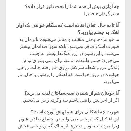
شیش و نیم»
موسیقی فی
چه آوازی بیش از همه شما را تحت تاثیر قرار داده؟
برگزار می 
«سرگردان» حمیرا.
اگر نمی توانی
سکانسی به 
مشهورترین باشی،
موسیقی فیلم 
آیا تا به حال اتفاق افتاده است که هنگام خواندن یک آواز
بدنام ترین باش
اشک به چشم بیاورید؟
ما خواننده‌ها وقتی منقلب و متاثر می‌شویم تاثرمان به
صورت اشک ظاهر نمی‌شود بلکه سوز صدایمان بیشتر
می‌شود و این سوز در این آهنگ‌ها بیشتر به چشم
می‌خورد: خشم طبیعت، نامه، نوای منی بینوای توام،
زندگی من و شعله سرکش. روی هم رفته حالت روحی
خواننده در روز اجراست که آهنگی را پرشور و حال، بار
می‌آورد.
آیا خودتان هم از شنیدن صفحه‌هایتان لذت می‌برید؟
اگر از اجرایش راضی باشم بله وگرنه زجر می‌کشم.
شهرت چه اشکالی برای شما پیش آورده است؟
این اشکال که براحتی نمی‌توانم در اجتماع ظاهر بشوم
زیرا مردم بخصوص دخترها از متلک گفتن و حتی فحش