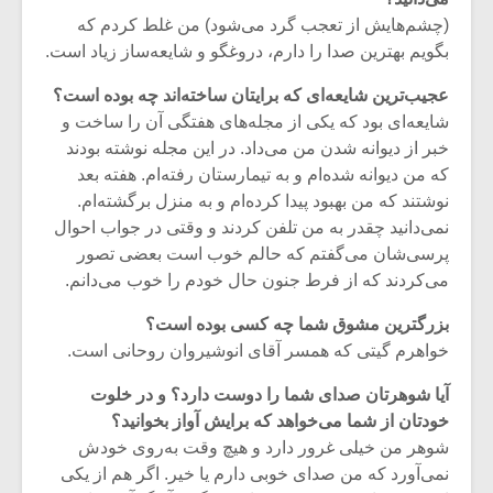
(چشم‌هایش از تعجب گرد می‌شود) من غلط کردم که
بگویم بهترین صدا را دارم، دروغگو و شایعه‌ساز زیاد است.
عجیب‌ترین شایعه‌ای که برایتان ساخته‌اند چه بوده است؟
شایعه‌ای بود که یکی از مجله‌های هفتگی آن را ساخت و
خبر از دیوانه شدن من می‌داد. در این مجله نوشته بودند
که من دیوانه شده‌ام و به تیمارستان رفته‌ام. هفته بعد
نوشتند که من بهبود پیدا کرده‌ام و به منزل برگشته‌ام.
نمی‌دانید چقدر به من تلفن کردند و وقتی در جواب احوال
پرسی‌شان می‌گفتم که حالم خوب است بعضی تصور
می‌کردند که از فرط جنون حال خودم را خوب می‌دانم.
بزرگترین مشوق شما چه کسی بوده است؟
میکلوش روژا
موریس ژار
خواهرم گیتی که همسر آقای انوشیروان روحانی است.
آیا شوهرتان صدای شما را دوست دارد؟ و در خلوت
خودتان از شما می‌خواهد که برایش آواز بخوانید؟
شوهر من خیلی غرور دارد و هیچ وقت به‌روی خودش
یادداشتی بر موسیقی
دوره آموزش
نمی‌آورد که من صدای خوبی دارم یا خیر. اگر هم از یکی
متن فیلم «متری
موسیقی بر