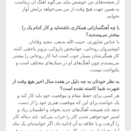
شیش و نیم»
موسیقی فی
از صفحه‌های من خوشش بیاید می‌گوید آهنگ آن زیباست.
برگزار می 
به همین جهت هیچ وقت از من نمی‌خواهد برایش آواز
بخوانم.
اگر نمی توانی
سکانسی به 
مشهورترین باشی،
موسیقی فیلم 
با چه آهنگسازانی همکاری داشته‌اید و کار کدام یک را
بدنام ترین باش
بیشتر می‌پسندید؟
با عباس شاپوری، حبیب الله بدیعی، مجید وفادار،
انوشیروان روحانی، جهانبخش پازوکی، پرویز یاحقی. البته
کار همگی‌شان بسیار خوب است اما کار روحانی را بیشتر
می‌پسندم چون آهنگ‌های او در سبک‌های مختلف است و
یکنواخت نیست.
به نظر خودتان به چه دلیل در هفده سال اخیر هیچ وقت از
شهرت شما کاسته نشده است؟
هر کسی برای حفظ مقام و موقعیت خود باید کار کند و
یک خواننده برای این که موقعیت هنری خود را از دست
ندهد باید همیشه آهنگ‌های جدید بخواند و اطمینان زیاد و
اسیر خودخواهی شدن کار را خراب می‌کند. باید دنباله کار
را گرفت و با علاقه به آن ادامه داد. اگر خواننده‌ای یک ماه
آواز نخواند از شهرتش کاسته می‌شود. در ضمن من به هر