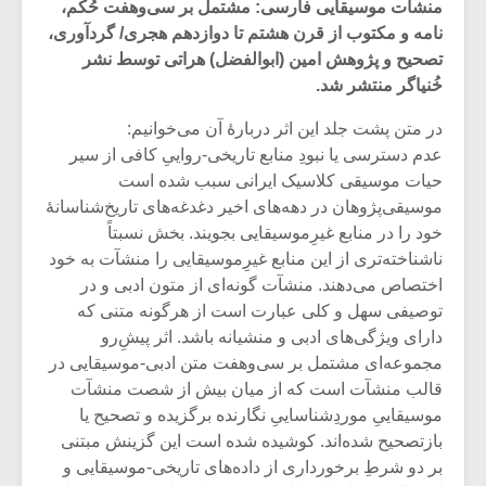
منشآت موسیقایی فارسی: مشتمل بر سی‌وهفت حُکم،
نامه و مکتوب از قرن هشتم تا دوازدهم هجری/ گردآوری،
تصحیح و پژوهش امین (ابوالفضل) هراتی توسط نشر
خُنیاگر منتشر شد.
در متن پشت جلد این اثر دربارۀ آن می‌خوانیم:
عدم دسترسی یا نبودِ منابع تاریخی-رواییِ کافی از سیر
حیات موسیقی کلاسیک ایرانی سبب شده است
موسیقی‌پژوهان در دهه‌های اخیر دغدغه‌های تاریخ‌شناسانۀ
خود را در منابع غیرِموسیقایی بجویند. بخش نسبتاً
ناشناخته‌تری از این منابع غیرِموسیقایی را منشآت به خود
اختصاص می‌دهند. منشآت گونه‌ای از متون ادبی و در
توصیفی سهل و کلی عبارت است از هرگونه متنی که
دارای ویژگی‌های ادبی و منشیانه باشد. اثر پیشِ‌رو
میکلوش روژا
موریس ژار
مجموعه‌ای مشتمل بر سی‌وهفت متن ادبی-موسیقایی در
قالب منشآت است که از میان بیش از شصت منشآت
موسیقاییِ موردِشناساییِ نگارنده برگزیده و تصحیح یا
بازتصحیح شده‌اند. کوشیده شده است این گزینش مبتنی
یادداشتی بر موسیقی
دوره آموزش
بر دو شرطِ برخورداری از داده‌های تاریخی-موسیقایی و
متن فیلم «متری
موسیقی بر