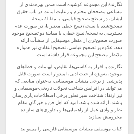
نگارندۀ این مجموعه کوشیده است ضمن بهره‌مندی از
مساعی مصححان محترم و رعایت امانت در باب حقوق
ایشان، در سطح تصحیح قیاسی، با مقابلۀ نسخۀ
تصحیح‌شده با نسخه/ نسخ خطی معتبر یا، در صورت عدم
دسترسی به نسخه/ نسخ خطی، با مقابلۀ دو تصحیح موجود
صورت صحیح‌تری از منظر موسیقایی از منشآت ارائه
دهد. علاوه بر تصحیح قیاسی، تصحیح انتقادی نیز همواره
مدّنظر مصحح این مجموعه قرار داشته است.
نگارنده با اقرار به کاستی‌ها، نقایص، ابهامات و خطاهای
موجود، به‌ویژه از حیث ادبی، امیدوار است صورت قابل
پذیرشی از برخی منشآت موسیقایی، به‌عنوان منابعی که
می‌توانند در افزایش شناخت تحولات تاریخی-موسیقایی و
نیز ارتقاء شناخت سیر تطور برخی اصطلاحات یاری‌رسان
باشند، ارائه شده باشد. امید که اهل فن و خبرگانِ مقامِ
نظر و وادی عمل از راهنمایی‌ها و یادآوری‌های سازنده
محرومش نسازند.
کتاب موسیقی منشآت موسیقایی فارسی را می‌توانید