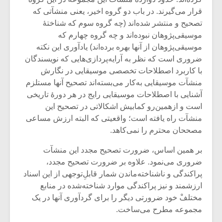
قرار می‌گیرند. در باب دو گروه اخیر، یعنی منشآتی که
تصحیح و منتشر شده‌اند (چه گروه سوم که شناختۀ
موسیقی‌پژوهان نبوده‌اند و چه گروه چهارم که
موسیقی‌پژوهان از آنها بهره برده‌اند) یادآوری این نکته
ضروری است که نظر به آرایه‌پردازی‌هایی که نویسندگان
با کاربرد اصطلاحات تخصصی موسیقایی در نگارش
منشآت موسیقایی به‌کار می‌بسته‌اند تصحیح آنها مستلزم
آشنایی با اصطلاحات موسیقایی رایج در هر دورۀ تاریخی
است‌ و ازهمین‌رو کمابیش اشکالاتی در تصحیح این
منشآت راه یافته است؛ واقعیتی که البته ارزش مساعی
مصححان محترم را نمی‌کاهد.
بر همین ‌اساس، ضرورت تصحیح مجدد این منشآت
ضروری می‌نمود. علاوه بر ضرورت تصحیح مجدد،
پراکندگی و ناشناخته‌ماندن شمار قابلِ‌توجهی از این اسناد
ارزشمند و نیز پراکندگی موارد شناخته‌شده در منابع
مختلفْ خود ضرورتی دیگر را برای گردآوری آنها در یک
مجموعه مطرح می‌ساخت.