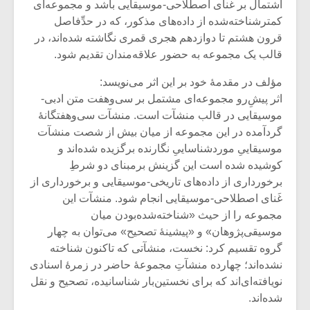
شیش و نیم»
موسیقی فی
اشتمال بر غنای اصطلاحی-موسیقایی باشد و مجموعه‌ای
برگزار می 
کمترشناخته‌شده از داده‌های مذکور، که در حدِّفاصل
قرون هشتم تا دوازدهم هجری قمری نگاشته شده‌اند، در
اگر نمی توانی
سکانسی به 
قالب یک مجموعه به حضور علاقه‌مندان تقدیم شود.
مشهورترین باشی،
موسیقی فیلم 
بدنام ترین باش
مؤلف در مقدمۀ خود بر این اثر می‌نویسد:
اثر پیشِ‌رو مجموعه‌ای مشتمل بر سی‌وهفت متن ادبی-
موسیقایی در قالب منشآت است. منشآت سی‌وهفتگانۀ
گردآمده در این مجموعه از میان بیش از شصت منشآت
موسیقاییِ موردشناساییِ نگارنده برگزیده شده‌اند و
کوشیده شده است این گزینش برمبنای دو شرطِ
برخورداری از داده‌های تاریخی-موسیقایی و برخورداری از
غَنای اصطلاحی-موسیقایی انجام شود. منشآت این
مجموعه را از حیث «شناخته‌شده‌بودن میان
موسیقی‌پژوهان» و «پیشینۀ تصحیح» می‌توان به چهار
گروه تقسیم کرد: نخست، منشآتی که تاکنون شناخته
نشده‌اند؛ چهارده منشآتِ مجموعۀ حاضر در زمرۀ اسنادی
نویافته‌ای‌اند که برای نخستین‌بار شناسانیده، تصحیح و نقل
شده‌اند.