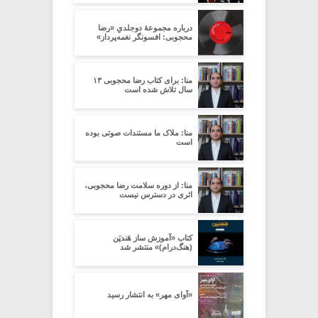
درباره مجموعۀ دوجلدیِ «رضا
محجوبی: افسونگر نغمه‌پرداز»
منا: برای کتاب رضا محجوبی ۱۳
سال تلاش شده است
منا: ملاک ما مستندات صوتی بوده
است
منا: از دوره سلامت رضا محجوبی،
اثری در دسترس نیست
کتاب «آموزش ساز هَندپَن
(هنگ‌درام)» منتشر شد
«آوای مهر» به انتشار رسید