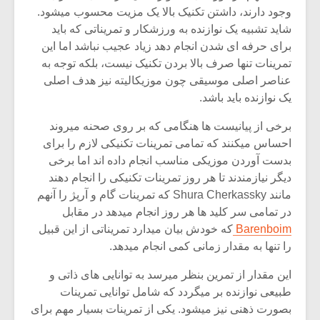
شیش و نیم»
موسیقی فی
وجود دارند، داشتن تکنیک بالا یک مزیت محسوب میشود.
برگزار می 
شاید تشبیه یک نوازنده به ورزشکار و تمریناتی که باید
اگر نمی توانی
سکانسی به 
برای حرفه ای شدن انجام دهد زیاد عجیب نباشد اما این
مشهورترین باشی،
موسیقی فیلم 
تمرینات تنها صرف بالا بردن تکنیک نیست، بلکه توجه به
بدنام ترین باش
عناصر اصلی موسیقی چون موزیکالیته نیز هدف اصلی
یک نوازنده باید باشد.
برخی از پیانیست ها هنگامی که بر روی صحنه میروند
احساس میکنند که تمامی تمرینات تکنیکی لازم را برای
بدست آوردن موزیکی مناسب انجام داده اند اما برخی
دیگر نیازمندند تا هر روز تمرینات تکنیکی را انجام دهند
مانند Shura Cherkassky که تمرینات گام و آرپژ را آنهم
در تمامی سر کلید ها هر روز انجام میدهد در مقابل
Barenboim
که خودش بیان میدارد تمریناتی از این قبیل
را تنها به مقدار زمانی کمی انجام میدهد.
این مقدار از تمرین بنظر میرسد به توانایی های ذاتی و
طبیعی نوازنده بر میگردد که شامل توانایی تمرینات
بصورت ذهنی نیز میشود. یکی از تمرینات بسیار مهم برای