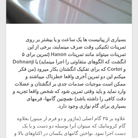
بسیاری از پیانیست ها یک ساعت و یا بیشتر بر روی
تمرینات تکنیکی وقت صرف مینمایند، برخی از این
تمرینات میتواند مانند تمرینات Hanon (تمرین برای ۵
انگشت که الگوهای متفاوتی را اجرا مینماید) یا Dohnanji
و Cortot که برای تفکیک انگشتان بکار میرود (من فکر
میکنم این دو تمرین آخری واقعا خطرناک میباشند و
ممکن است موجبات صدمات جدی بر انگشتان و عضلات
وارد نماید و باید وقتی تمرین شود که شخص واقعا تجربه و
دقت کافی را داشته باشد) -همچنین گامها- فرمهای
بسیاری برای گام نوازی وجود دارد.
علاوه بر ۳۵ گام اصلی (ماژور و دو فرم از مینور) بعلاوه
گام کروماتیک که میتوان آنرا بوسیله دو دست و یا یک
دست اجرا نمود. نواختن گامهای یکسان در اکتاوهای بالا و