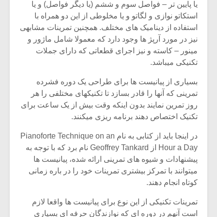
یا پایین تر – فواصل سوم و ششم (یا دیگر فواصل) و یا
استکاتو نوازی و لگاتو و یا مخلوطی از این دو همراه با
استفاده از دینامیک های مختلف. همچنین تمرینات مشابهی
نیز در مورد آرپژ ها وجود دارد که معمولا شامل ماژور و
مینور – کاسته و نیز اجرای قطعاتی که دارای جملات
تکنیکی میباشد.
بسیاری از پیانیست ها برای طراحی یک دوره فشرده
تمرینی که آنها را قادر بسازد تا تکنیکهای مختلفی را هر
روز تمرین نمایند بدون اینکه وقت بیش از یک ساعت برای
تکنیک اختصاص دهند برنامه ریزی میکنند.
در اینجا باید از کتابی به نام Pianoforte Technique on an
Hour a Day از Geoffrey Tankard نام برد که با توجه به
میکلوش روژا
موریس ژار
پیشنهادات و شیوه های تمرینی ارائه شده، پیانیست ها
میتوانند با تمرکز بیشتری تمرینات خود را در باره زمانی
کوتاه انجام دهند.
یادداشتی بر موسیقی
دوره آموزش
تمرینات تکنیکی از این نوع برای پیانیست ها واقعا لازم
متن فیلم «متری
موسیقی بر
است آنهم در دوره ای که نوازندگان حرفه ای بسیاری