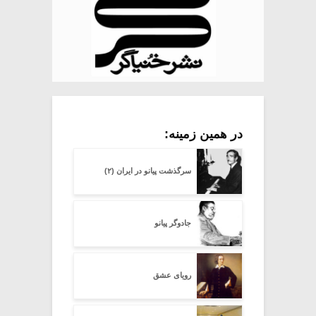
در همین زمینه:
سرگذشت پیانو در ایران (۲)
جادوگر پیانو
رویای عشق