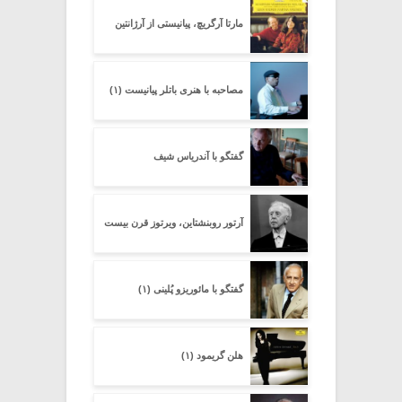
مارتا آرگریچ، پیانیستی از آرژانتین
مصاحبه با هنری باتلر پیانیست (۱)
گفتگو با آندریاس شیف
آرتور روبنشتاین، ویرتوز قرن بیست
گفتگو با مائوریزو پُلینی (۱)
هلن گریمود (۱)