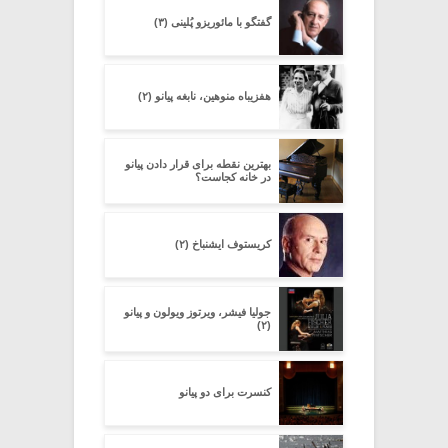
گفتگو با مائوریزو پُلینی (۳)
هفزیباه منوهین، نابغه پیانو (۲)
بهترین نقطه برای قرار دادن پیانو
در خانه کجاست؟
کریستوف ایشنباخ (۲)
جولیا فیشر، ویرتوز ویولون و پیانو
(۲)
کنسرت برای دو پیانو