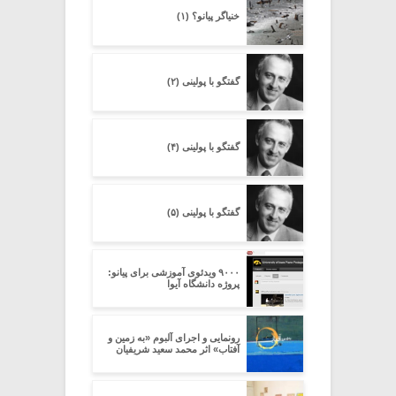
خنیاگر پیانو؟ (۱)
گفتگو با پولینی (۲)
گفتگو با پولینی (۴)
گفتگو با پولینی (۵)
۹۰۰۰ ویدئوی آموزشی برای پیانو:
پروژه‌ دانشگاه آیوا
رونمایی و اجرای آلبوم «به زمین و
آفتاب» اثر محمد سعید شریفیان