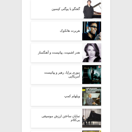
گفتگو با یوگنی کیسین
هربرت هانکوک
هدر اشمیت، پیانیست و آهنگساز
موری پرایا، رهبر و پیانیست
آمریکایی
ویلهلم کمپ
نمایان ساختن ارزش موسیقی
بی‌کلام