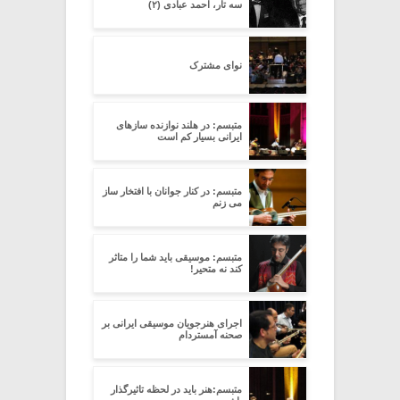
سه تار، احمد عبادی (۲)
نوای مشترک
متبسم: در هلند نوازنده سازهای
ایرانی بسیار کم است
متبسم: در کنار جوانان با افتخار ساز
می زنم
متبسم: موسیقی باید شما را متاثر
کند نه متحیر!
اجرای هنرجویان موسیقی ایرانی بر
صحنه آمستردام
متبسم:هنر باید در لحظه تاثیرگذار