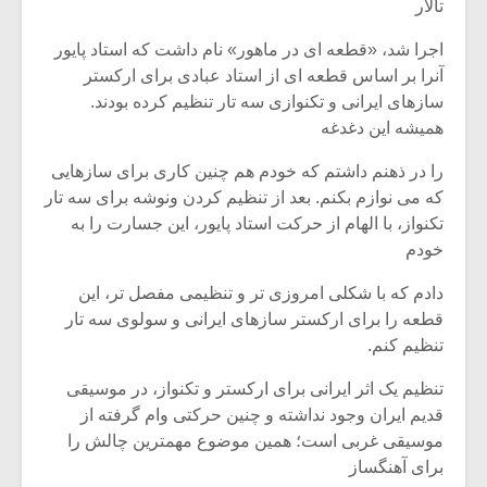
شیش و نیم»
موسیقی فی
تالار
برگزار می 
اجرا شد، «قطعه ای در ماهور» نام داشت که استاد پایور
اگر نمی توانی
سکانسی به 
آنرا بر اساس قطعه ای از استاد عبادی برای ارکستر
مشهورترین باشی،
موسیقی فیلم 
سازهای ایرانی و تکنوازی سه تار تنظیم کرده بودند.
بدنام ترین باش
همیشه این دغدغه
را در ذهنم داشتم که خودم هم چنین کاری برای سازهایی
که می نوازم بکنم. بعد از تنظیم کردن ونوشه برای سه تار
تکنواز، با الهام از حرکت استاد پایور، این جسارت را به
خودم
دادم که با شکلی امروزی تر و تنظیمی مفصل تر، این
قطعه را برای ارکستر سازهای ایرانی و سولوی سه تار
تنظیم کنم.
تنظیم یک اثر ایرانی برای ارکستر و تکنواز، در موسیقی
قدیم ایران وجود نداشته و چنین حرکتی وام گرفته از
موسیقی غربی است؛ همین موضوع مهمترین چالش را
برای آهنگساز