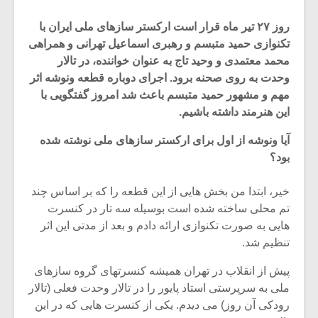
روز ۲۷ تیر ماه قرار است ارکستر سازهای ملی ایران با
تکنوازی حمید متبسم و رهبری اسماعیل تهرانی و همراهی
محمد معتمدی و وحید تاج به عنوان خواننده، در تالار
وحدت به روی صحنه برود. اجرای دوباره قطعه ونوشه اثر
مهم و مشهور حمید متبسم باعث شد امروز گفتگویی با
این هنرمند داشته باشیم.
آیا ونوشه از اول برای ارکستر سازهای ملی نوشته شده
بود؟
خیر، ابتدا من بخش هایی از این قطعه را که بر اساس چند
تم محلی ساخته شده است بوسیله سه تار در کنسرت
میکلوش روژا
موریس ژار
هایی به صورت تکنوازی ارائه دادم و بعد از مدتی این اثر
تنظیم شد.
پیش از انقلاب در تهران همیشه کنسرتهای گروه سازهای
ملی به سرپرستی استاد پایور را در تالار وحدت فعلی (تالار
یادداشتی بر موسیقی
دوره آموزش
رودکی آن روز) می دیدم. یکی از کنسرت هایی که در این
متن فیلم «متری
موسیقی بر