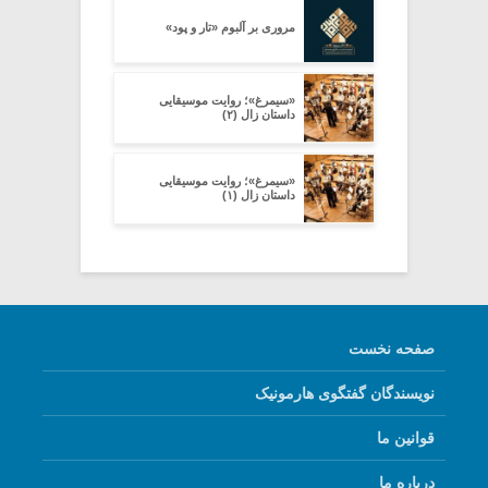
مروری بر آلبوم «تار و پود»
«سیمرغ»؛ روایت موسیقایی
داستان زال (۲)
«سیمرغ»؛ روایت موسیقایی
داستان زال (۱)
صفحه نخست
نویسندگان گفتگوی هارمونیک
قوانین ما
درباره ما