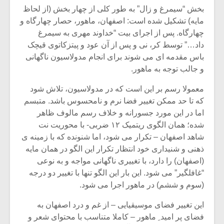
بخش “سیمرغ و زال” به طور کلی از چهار بخش (از لحاظ
مایه) تشکیل شده است: اصفهان، ماهور، حصار چهارگاه و
چهارگاه. پس از اجرای بیت “خداوند مهری به سیمرغ
داد…” توسط کر، نی و پس از آن عود و پیتزکاتوی قیچک
باس مقدمه ای می شوند برای انجام مدولاسیون ناگهانی
و جالب توجه به ماهور.
معمولا رسم بر این است که در مدولاسیون، تلاش شود
که تا حد ممکن تغییر فضا نرم و نامحسوس باشد. متبسم
اما در این مورد جسورانه و خلاف رسم مالوف ظاهر
شده؛ همان الگوی ریتمیک ۱۲ ضربی- با محوریت نت
شاهد اصفهان – تکرار می شود، اما شنونده که با زمینه ی
ذهنی و شنیداری خود انتظار تکرار این الگو در همان مایه
میکلوش روژا
موریس ژار
(اصفهان) را دارد، با تغییری ناگهانی مواجه و به نوعی
“غافلگیر” می شود. این بار این الگو تنها با تغییر دو درجه
(سوم و ششم) در ماهور اجرا می شود.
این تغییر فضای موسیقیایی – از غم و درد اصفهان به
یادداشتی بر موسیقی
دوره آموزش
متن فیلم «متری
موسیقی بر
فضای پر امید ِ ماهور – کاملا متناسب با محتوای شعر و