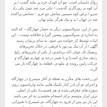
شیش و نیم»
موسیقی فی
روال داستان است: چو آن کودک خرد پر مایه گشت / بر
برگزار می 
آن کوه بر روزگاری گذشت – یکی مرد شد چون یکی زاد
سرو / برش کوه سیمین میانش چو غرو – نشانش پراکنده
اگر نمی توانی
سکانسی به 
شد در جهان / بد و نیک هرگز نماند نهان.
مشهورترین باشی،
موسیقی فیلم 
بدنام ترین باش
پس از این، مدولاسیونی دیگر به حصار چهارگاه – که البته
به اندازه ی مدولاسیون پیشین گیرا و خلاقانه نیست – این
ابیات توسط کر خوانده می شود: به سام نریمان رسید
آگهی / از آن نیک پی پور با فرهی. در خلال تحریرهای
ریتمیک تک خوان (که برداشتی از یکی از تحریرهای رایج
ردیف سازی است) و با تغییر درجه ی چهارم چهارگاه و
حرکت پایین رونده ی ملودی، قطعه به چهارگاه باز می
گردد.
این رجعت های مکرر به نقطه ی آغاز سیمرغ در چهارگاه
و اجرای تم آن (در کنار تکنیک هایی مانند واریاسیون روی
سوژه های معرفی شده ی هر قسمت)، یکی از اصلی
ترین ابزار متبسم برای انسجام بخشیدن به اثر می باشد.
این بار نیز پس از فرود به چهارگاه، تم سیمرغ با تغییراتی