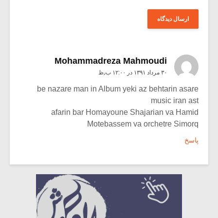
Mohammadreza Mahmoudi
۳۰ مرداد ۱۳۹۱ در ۱۲:۰۰ ب٫ظ
be nazare man in Album yeki az behtarin asare
music iran ast
afarin bar Homayoune Shajarian va Hamid
Motebassem va orchetre Simorq
پاسخ