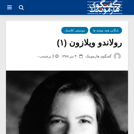
بایگانی همه نوشته ها
موسیقی کلاسیک
رولاندو ویلازون (۱)
گفتگوی هارمونیک
۳۰ تیر ۱۳۸۸
3 برچسب -