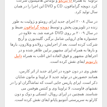
تراویتا” به همراه
آنا نتربکو
و توماس هامپسون شرکت
کرد. دویچه گرامافون، CD و DVD این اجرا را در همان
سال تولید کرد.
در سال ۲۰۰۸ اجرای جدید اپرای رومئو و ‍‍‍‍ژولیت به طور
زنده در تلویزیون پخش و توسط
دویچه گرامافون
ضبط و
در سال ۲۰۰۹ بر روی DVD عرضه شد. به علاوه در
جشنواره های اروپایی شامل برگنز، گلیندبورن و اُرنج
شرکت کرده است. بعد از اجرایش، رولاندو ویلازون، بارها
و بارها به همراه اپرای مشهور برلین ظاهر شده و در
اجراهای مشهور و فوق العاده اش اغلب به همراه
دانیل
بارنبویم
ایفای نقش کرده است.
نقش وی در دون خوزه در اجرای جدید از اثر کارمن،
همانند حضورش در تولید جدید لا تراویتا و مانون شایان
ذکر است. اپرای پاریس جایی است که تماشاگران او را در
نقشهای فاوست، لا تراویتا وی و کنتس هوفمن می
شناسند. همچنین در اپرای رویال، لنسکی و دوک و دون
کارلو به سرپرستی آنتونیو پاپانو ایفای نقش کرده است.