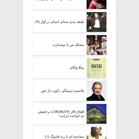
طبقه بندی صدای انسان در آواز (۳)
مشکل من با موتسارت
نیکلا واکای
پلاسیدو دومینگو، رکورد دار تنور
افتتاح تالار MUMUTH با درخشش
دو خواننده ایرانی!
مصاحبه ای با رنه فلمینگ (۱)