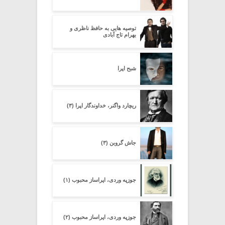
توصیه هایی به حافظ ناظری و
بهرام تاج آبادی
شبح اپرا
ریچارد واگنر، خداوندگار اپرا (۳)
جاش گروبن (۳)
جوزپه وردی، اپراساز محبوب (۱)
جوزپه وردی، اپراساز محبوب (۲)