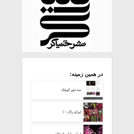
در همین زمینه:
سه تنور کوچک
اپرای راک – ۱