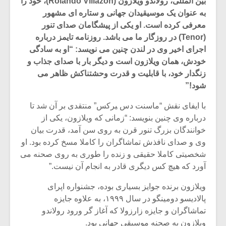
بین المللی، رولاندو ویلازون (Rolando Villazón)، خود را
به عنوان یک موسیقیدان جهانی و ستاره ای مشهور
معرفی کرده است. او یکی از پیشگامان صدای تنور
(Tenor) در روزگار ما می باشد. روزنامه تایمز درباره
اجرای اخیر وی در لندن چنین می نویسد: “او به سادگی
خودش، همان ویلازون است و دیگر بار با صدای جذاب و
زنگدار خود، با قابلیت و قدرت وحشتناکش ظاهر می
شود!”
با ایفای نقش “ماسنت دس ‍یرکس” منتقدی بر آن شد تا
درباره وی چنین بنویسد: “زمانی که ویلازون، یکی از
خوانندگان بزرگ تنور قرن به روی سن آمد، قدرت بیان
وی و صدای نافذش تماشاگران را کاملا مسخ کرده بود. او
شخصیتی کاملا حقیقی و زنده را طوری به روی صحنه می
میکلوش روژا
موریس ژار
آورد که هیچ کس دیگری قادر به انجام آن نیست.”
ویلازون برنده جوایز بسیاری بوده، جشنواره اپرای
پالادیسو دومینگو در سال ۱۹۹۹، به علاوه جایزه
یادداشتی بر موسیقی
دوره آموزش
تماشاگران و جایزه زارزولا که آغاز گر ورود رولاندو
متن فیلم «متری
موسیقی بر
ویلازون به صحنه موسیقی جهانی بود.