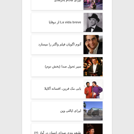
اپرای مادام باترفلای
La vida breve از دوفایا
آتوم اگویان فیلم واگنر را میسازد
سیر تحول صدا (بخش دوم)
بابی مک فرین، افسانه آکاپلا
اپرای ایالتی وین
طبقه بندی صدای انسان در آواز (۲)