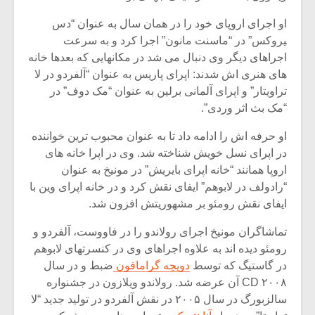
شیش و نیم»
موسیقی فی
برگزار می 
او اجرای اروپای خود را در همان سال به عنوان “دس
‍یروکس” در “ماسنت مانون” اجرا کرد و به سرعت
اگر نمی توانی
سکانسی به 
اجراهای دیگر وی دنبال می شد در مکانهایی که بعدها خانه
مشهورترین باشی،
موسیقی فیلم 
بدنام ترین باش
های هنری اش شدند: اپرای پاریس به عنوان “آلفردو در لا
تراویتار” و اپرای آلمانی برلین به عنوان “مک دوف” در
“مک بث اثر وردی”.
او حرفه اش را ادامه داد تا به عنوان محبوب ترین خواننده
در اپرای نسل خویش شناخته شد. وی در اپرا خانه های
اروپا همانند “خانه اپرای بایریش” در مونیخ به عنوان
“رادولف در لابوهم” ایفای نقش کرد و در خانه اپرای وین با
ایفای نقش رومئو بر مشهوریتش افزون شد.
تماشاگران مونیخ اجرای رولاندو را در فاووست، آلفردو و
رومئو دیده اند به علاوه اجراهای وی در کنسرتهای لابوهم
در گاستیگ که توسط
دویچه گرامافون
ضبط و در سال
۲۰۰۸ CD آن عرضه شد. رولاندو ویلازون در جشنواره
سالزبورگ در سال ۲۰۰۵ در نقش آلفردو در تولید جدید “لا