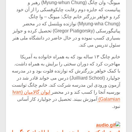
میونگ- وان چانگ (Myung-whun Chung) رهبر و
پیانیست که جایزه دوم رقابت چایکوفسکی را از آن خود
کرد و خواهر بزرگتر خانم چانگ: میونگ – وا چانگ
(Myung-wha Chung) نوازنده ویلنسل که در محضر
پیاتیگورسکی (Gregor Piatigorsky) تحصیل کرده و جوایز
بسیاری کسب نموده و در حال حاضر در دانشگاه ملی هنر
سئول تدریس می کند.
خانم چانگ ۱۳ ساله بود که به همراه خانواده به آمریکا
مهاجرت کرد که دوران سختی را برایش به همراه داشت.
با کمک خواهر بزرگترش که نوازنده فلوت بود و در مدرسه
جولیارد (Juilliard School) درس می خواند قادر شد در
آزمون ورودی این مدرسه شرکت کند. خانم چانگ توانست
بورسیه آنجا را کسب کند و در محضر
ایوان گالامیان (Ivan
Galamian)
آموزش ببیند. تحصیل در جولیارد کار آسانی
نبود.