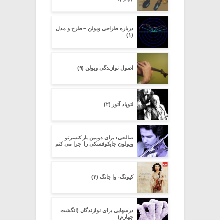
درباره طراحی ویولن – طرح و مدل
(۱)
اصول نوازندگی ویولن (۹)
لئوپاد آئور (۲)
صالحی: برای دومین بار کنسرتو
ویولون چایکوفسکی را اجرا می کنم
کیونگ- وا چانگ (۲)
درسهایی برای نوازندگان (انگشت
چهارم)