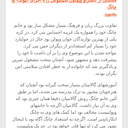
قسمتی از کنسرتو ویولون سیبلیوس را با اجرای کیونگ- وا
چانگ
بشنوید
تفاوت بزرگ زبان و فرهنگ بسیار مشکل ساز بود و خانم
چانگ خود را همواره یک غریبه احساس می کرد. در کره
یکی از بهترین نوازندگان جوان ویولن بود حال در جولیارد
خود را بسیار کم استعدادتر از دیگران حس می کرد.
مواجه شدن با این موضوع وی را بر آن داشت تا خود را
پیشرفت دهد و مشهور شود، آنچنان سخت مشغول تمرین
و یادگیری شد که خانواده از به خطر افتادن سلامتی اش
نگران بودند.
آموزشهای گالامیان بسیار سخت گیرانه بود آنچنان که
هنرجویان مجبور به ترک مدرسه می شدند، اما بر طبق
آئین خانم چانگ روش گالامیان دقیقا همان چیزی بود که
وی به آن نیاز داشت. گالامیان اگرچه با خانمهای
ویولنیست مخالف بود اما کمک های وی به چانگ
انکارناپذیر است. اگرچه به استعداد چانگ آگاه بود با اینحال
تصور می کرد او تنها قادر خواهد بود در حد یک ویلنیست