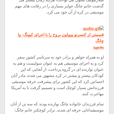
شیش و نیم»
موسیقی فی
برگزار می 
گذشت خانم چانگ جوایز بسیاری را در رقابت های مهم
موسیقی در کره از آن خود می کرد.
اگر نمی توانی
سکانسی به 
مشهورترین باشی،
موسیقی فیلم 
بدنام ترین باش
قسمتی از کنسرتو ویولون بروخ را با اجرای کیونگ- وا
چانگ
بشنوید
او به همراه خواهر و برادر خود به سرتاسر کشور سفر
کرد و به اجرای موسیقی هم به عنوان سولیست و هم به
عنوان نوازنده ای در گروه پرداخت. از آنجایی که این
کودکان بیشتر و بیشتر در کره مشهور می شدند مادر آنان
احساس کرد که این کشور برای پیشرفت حرفه موسیقی
فرزندانش بسیار کوچک است و تصمیم گرفت تا به آمریکا
مهاجرت کنند.
تمام فرزندان خانواده چانگ نوازنده بودند که سه تن از آنان
موسیقیدانانی حرفه ای شدند. برادر کوچکتر خانم چانگ: