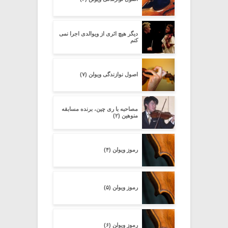
دیگر هیچ اثرى از ویوالدى اجرا نمى
کنم
اصول نوازندگی ویولن (۷)
مصاحبه با ری چین، برنده مسابقه
منوهین (۲)
رموز ویولن (۴)
رموز ویولن (۵)
رموز ویولن (۶)