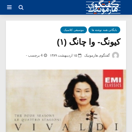
بایگانی همه نوشته ها
موسیقی کلاسیک
کیونگ- وا چانگ (۱)
گفتگوی هارمونیک
۱۵ اردیبهشت ۱۳۸۹
4 برچسب -