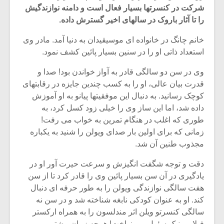
شرکت در کنسرتها بسیار فعال است و دامنه نوازندگیش
را تا آثار باروک در سالهای اخیر گسترش داده.
خانم چانگ در خانواده ای موسیقیدان به دنیا آمد. مادر وی
استعداد ذاتی او را در سنین بسیار پائین کشف نمود.
وی در سن دو سالگی قادر به آواز خواندن بود! صدا و
قدرت بیان عالی، او را به کسب چندین جایزه در رقابتهای
کوچک رسانید. به دنبال این موفقیتها پیانو به او آموزش
داده شد، اما این ساز وی را خیلی زود کسل کرد، به
طوری که اغلب در هنگام تمرین به خواب می رفت!
زمانی که برای اولین بار صدای ویولن را شنید به یکباره
مجذوب طنین آن شد.
میکلوش روژا
موریس ژار
دقت و توجه شگفت انگیزش و سرعت حیرت آور او در
یادگیری در آن سن بسیار پائین وی را قادر کرد تا از سن
هفت سالگی نوازندگی ویولن را به طور حرفه ای دنبال
کند. او به عنوان کودکی نابغه شناخته شد و در سن نه
یادداشتی بر موسیقی
دوره آموزش
سالگی کنسرتو ویلن اثر مندلسون را به همراه ارکستر
متن فیلم «متری
موسیقی بر
فیلارمونیک سئول می نواخت! هرچه زمان بیشتر می