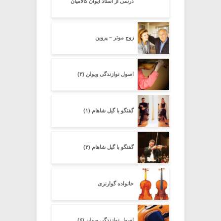
درسی از استاد ایوان گالامیان
زوج موتر – پروین
اصول نوازندگی ویولن (۳)
گفتگو با گیل شاهام (۱)
گفتگو با گیل شاهام (۳)
خانواده گوارنری
اصول نوازندگی ویولن (۶)