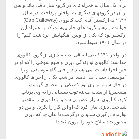
برای یک سال به همراه تدی در گروه هیل باقی ماند و پس
از آن در گروههای دیگری به نواختن پرداخت. در سال
۱۹۳۹ به ارکستر آقای کب کالووی (Cab Calloway)
خواننده و رهبر گروه های جاز پیوست که به همراه این
ارکستر بود که یکی از اولین آهنگهایش “برداشت کلم” را
در سال ۱۹۰۴ ضبط نمود.
در اواخر ۱۹۴۱ طی اتفاقی بد، نام دیزی از گروه کالووی
جدا شد؛ کالووی نوازندگی دیزی و طبع شوخی را که او در
حین اجرا داشت نمی پسندید و حتی گاه موسیقی او را
“موسیقی چینی” می نامید! در شب یکی از اجراها کالووی
در حال سولو نوازی بود که یکی از اعضای گروه (نا
مشخص) از پشت صحنه توپ بیسبالی را به وی پرتاب
کرد، کالووی بسیار عصبانی شد و ابتدا دیزی را مقصر
شناخت. دیزی بیان کرد که او این کار را نکرده و بین دو
نوازنده درگیری شدیدی درگرفت تا بدان جا که دیزی
مجبور شد سلاح خود را بیرون کشد!