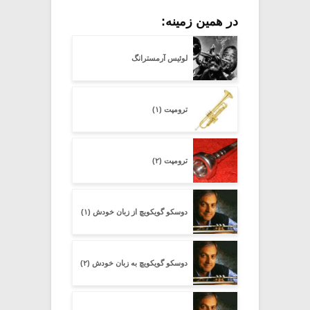
در همین زمینه:
لوئیس آرمسترانگ
ترومپت (۱)
ترومپت (۲)
دوسکو گویکویچ از زبان خودش (۱)
دوسکو گویکویچ به زبان خودش (۲)