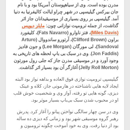
مدرن بوده است. وی از سیاهپوستان آمریکا بود و با نام
جان بیرکس گیلیسپی در شهر چراو ایالت کالیفرنیا به دنیا
آمد. گیلیسپی بر روی بسیاری از موسیقیدانان جاز اثر
گذاشت، از جمله ترومپت نوازانی چون:
مایلز دیویس
(Miles Davis)
، فتز ناوارو (Fats Navarro)، کلیفورد
براون (Clifford Brown)، آرتورو ساندووال (Arturo
Sandoval)، لی مورگان (Lee Morgan) و جون فادیز
(Jon Faddis). وی در سبک بی باپ لحظه های تاریخی به
وجود آورد و در موسیقی مدرن جاز که جلی رول مورتون
(Jelly Roll Morton) آغازگر آن بود بسیار اثر گذاشت.
گیلیسپی ترومپت نوازی فوق العاده و بداهه نواز بود البته
ایجاد لایه هایی ناشناخته در هارمونی جاز، کلاه و عینک
میکلوش روژا
موریس ژار
دیزی، گونه هایی تو رفته، آواز وی و شخصیت خوش قلب
او در محبوب شدن سبک بی‌باپ بسیار موثر بود.
وی در سن چهار سالگی نواختن پیانو را آغاز کرد. پدرش
رهبر گروه موسیقی شهر بود و زمانی که دیزی ده ساله
یادداشتی بر موسیقی
دوره آموزش
متن فیلم «متری
موسیقی بر
بود از دنیا رفت. وی به خود آموخت چگونه ترومبون و