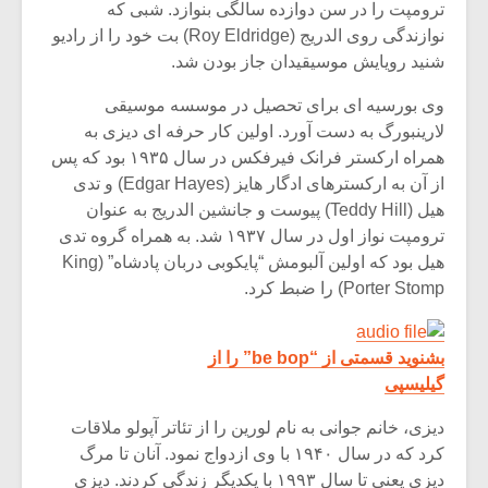
شیش و نیم»
موسیقی فی
ترومپت را در سن دوازده سالگی بنوازد. شبی که
برگزار می 
نوازندگی روی الدریج (Roy Eldridge) بت خود را از رادیو
شنید رویایش موسیقیدان جاز بودن شد.
اگر نمی توانی
سکانسی به 
مشهورترین باشی،
موسیقی فیلم 
وی بورسیه ای برای تحصیل در موسسه موسیقی
بدنام ترین باش
لارینبورگ به دست آورد. اولین کار حرفه ای دیزی به
همراه ارکستر فرانک فیرفکس در سال ۱۹۳۵ بود که پس
از آن به ارکسترهای ادگار هایز (Edgar Hayes) و تدی
هیل (Teddy Hill) پیوست و جانشین الدریج به عنوان
ترومپت نواز اول در سال ۱۹۳۷ شد. به همراه گروه تدی
هیل بود که اولین آلبومش “پایکوبی دربان پادشاه” (King
Porter Stomp) را ضبط کرد.
بشنوید قسمتی از “be bop” را از
گیلیسپی
دیزی، خانم جوانی به نام لورین را از تئاتر آپولو ملاقات
کرد که در سال ۱۹۴۰ با وی ازدواج نمود. آنان تا مرگ
دیزی یعنی تا سال ۱۹۹۳ با یکدیگر زندگی کردند. دیزی