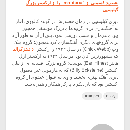
بشنوید قسمتی از “manteca” را از ارکستر بزرگ
گیلیسپی
دیزی گیلیسپی در زمان حضورش در گروه کالووی، آغاز
به آهنگسازی برای گروه های بزرگ موسیقی همچون:
وودی هرمان و جیمی دورسی نمود. پس از آن به طور آزاد
برای گروههای دیگری آهنگسازی کرد همچون؛ گروه چیک
وب (Chick Webb) در سال ۱۹۴۲ و ارکستر
الا فیتزگرالد
که مشهورترین آنان بود. در سال ۱۹۴۳ به ارکستر ارل
هاینز (Earl Hines) پیوست؛ گروه بزرگ افسانه ای از بیلی
اکستین (Billy Ecksteine) که به هارمونی غیر معمول
دیزی آهنگ بهتری بخشید و وی به عنوان عضوی از گروه
اکستین بود که بار دیگر با پارکر همکار و همراه شد.
trumpet
dizzy