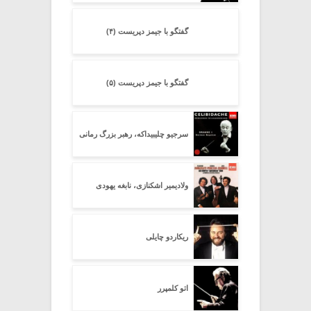
گفتگو با جیمز دپریست (۴)
گفتگو با جیمز دپریست (۵)
سرجیو چلیبیداکه، رهبر بزرگ رمانی
ولادیمیر اشکنازی، نابغه یهودی
ریکاردو چایلی
اتو کلمپرر