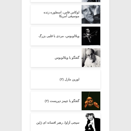
لوکاس فاس، اسطوره زنده
موسیقی آمریکا
ویلالوبوس، مردی با قلبی بزرگ
گفتگو با ویلالوبوس
لورین مازل (۲)
گفتگو با جیمز دپریست (۲)
سیجی اُزاوا، رهبر افسانه ای ژاپن