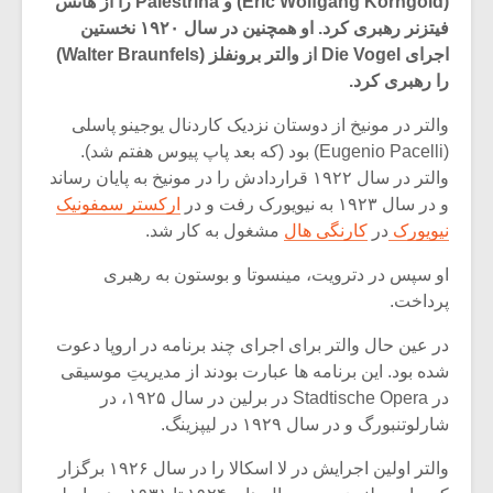
(Eric Wolfgang Korngold) و Palestrina را از هانس
فیتزنر رهبری کرد. او همچنین در سال ۱۹۲۰ نخستین
اجرای Die Vogel از والتر برونفلز (Walter Braunfels)
را رهبری کرد.
والتر در مونیخ از دوستان نزدیک کاردنال یوجینو پاسلی
(Eugenio Pacelli) بود (که بعد پاپ پیوس هفتم شد).
والتر در سال ۱۹۲۲ قراردادش را در مونیخ به پایان رساند
و در سال ۱۹۲۳ به نیویورک رفت و در
ارکستر سمفونیک
نیویورک
در
کارنگی هال
مشغول به کار شد.
او سپس در دترویت، مینسوتا و بوستون به رهبری
پرداخت.
میکلوش روژا
موریس ژار
در عین حال والتر برای اجرای چند برنامه در اروپا دعوت
شده بود. این برنامه ها عبارت بودند از مدیریتِ موسیقی
در Stadtische Opera در برلین در سال ۱۹۲۵، در
شارلوتنبورگ و در سال ۱۹۲۹ در لیپزینگ.
یادداشتی بر موسیقی
دوره آموزش
والتر اولین اجرایش در لا اسکالا را در سال ۱۹۲۶ برگزار
متن فیلم «متری
موسیقی بر