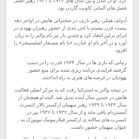
کرد. او در لندن و بین سال های ۱۹۲۴ تا ۱۹۳۱ رهبر اصلی
شیش و نیم»
موسیقی فی
برگزار می 
فصل های آلمانی کاونت گاردن بود.
اگر نمی توانی
سکانسی به 
آدولف هیتلر، رهبر نازی، در سخنرانی هایش در اواخر دهه
مشهورترین باشی،
موسیقی فیلم 
بیست قرن بیستم با لحن تندی از حضور رهبران یهودی در
بدنام ترین باش
اپرای برلین انتقاد کرد و چندین بار نیز نام والتر را به زبان
آورد و در آخر نام او عبارتِ «با نام مستعار اشلسینجر» را
افزود.
زمانی که نازی ها در سال ۱۹۳۳ قدرت را در دست
گرفتند فرایندی برنامه ریزی شده برای منع حضور
یهودیان درعرصه های هنری به راه انداختند.
در نتیجه والتر به استرالیا رفت که به مرکز اصلی فعالیت
هایش در چندین سال آینده تبدیل شد. البته او همچنان از
سال ۱۹۳۴ تا ۱۹۳۹ رهبر میهمان ارکستر تالار کنسرت
آمستردام باقی ماند و از سال ۱۹۳۲ تا ۱۹۳۶ نیز در
کنسرت های سالانه ی ارکستر فیلارمونیک نیویورک به
عنوان میهمان حضور داشت.