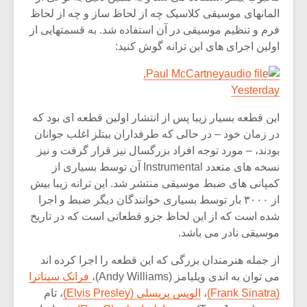
المانهای موسیقی کلاسیک چه از لحاظ ساز و چه از لحاظ
فرم و تنظیم موسیقی در آن استفاده شد. به قسمتهایی از
اولین اجرای های این ترانه گوش کنید:
Paul McCartney,
Yesterday
این قطعه بسیار زیبا پس از انتشار اولین قطعه ای بود که
در زمان خود – در حالی که طرفداران بیتلز اغلب جوانان
بودند، – مورد توجه افراد بزرگسال نیز قرار گرفت و نیز
نسخه های متعدد Instrumental آن توسط بسیاری از
کمپانی های ضبط موسیقی منتشر شد. این ترانه زیبا بیش
از ۳۰۰۰ بار توسط بسیاری خوانندگان دیگر ضبط و اجرا
میکلوش روژا
موریس ژار
شده است که از این لحاظ جزو قطعاتی است که در تاریخ
موسیقی نادر می باشد.
از جمله هنرمندان بزرگی که این قطعه را اجرا کرده اند
می توان به اندی ویلیامز (Andy Williams)،
فرانک سیناترا
یادداشتی بر موسیقی
دوره آموزش
(Frank Sinatra)
،
الویس پریسلی (Elvis Presley)
، تام
متن فیلم «متری
موسیقی بر