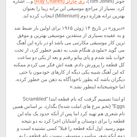
شیش و نیم»
موسیقی فی
جونز (Tom Jones)،
ری چارلز (Ray Charles)
و… اشاره
برگزار می 
کرد. بسیار از مراجع موسیقی این ترانه زیبا را بعنوان
بهترین ترانه هزاره دوم (Millenium) انتخاب کرده اند.
اگر نمی توانی
سکانسی به 
مشهورترین باشی،
موسیقی فیلم 
«دیروز» در تاریخ ۱۴ ژوئن ۱۹۶۵ برای اولین بار ضبط شد
بدنام ترین باش
و به عقیده بسیاری از منتقدین موسیقی بهترین و موفق
ترین کار موسیقی مکارتنی می باشد او در باره این آهنگ
می گوید «ملودی هنگام شب به ذهنم خطور کرد، از تخت
خواب بلند شدم و پای پیانو رفتم و بعد از یکی دو ساعت
کل قطعه را پرورش دادم. همه اش فکر می کردم ممکنه
که این آهنگ شبیه یکی دیگه از کارهای خودمون یا حتی
دیگران باشه که بطور ناخودآگاه به ذهن من خطور کرده،
اما خوشبختانه اینطور نشد.»
او ابتدا تصمیم گرفت که نام قطعه ابتدا “Scrambled
Eggs” (تخم مرغ های املت شده!) بگذارد. بر اساس همین
نام شعری هم تهیه کرد اما پس از آنکه حدود یک ماه این
قطعه را برای دوستان و آشنایان اجرا کرد به دو نتیجه
مهم رسید. اول آنکه قطعه را قبلا” کسی نشنیده است و
دوم آنکه شعر مناسب موسیقی نیست. نام قطعه را به