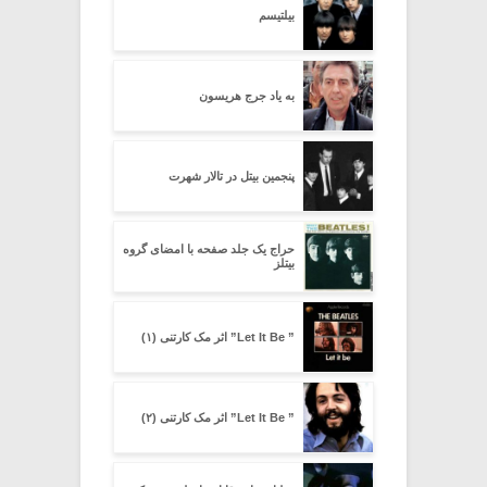
بیلتیسم
به یاد جرج هریسون
پنجمین بیتل در تالار شهرت
حراج یک جلد صفحه با امضای گروه
بیتلز
” Let It Be” اثر مک کارتنی (۱)
” Let It Be” اثر مک کارتنی (۲)