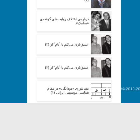
(۲)
درباره‌ی اختلاف روایت‌های گوشه‌ی
«سلمک»
عشق‌بازی می‌کنم با ˝نام˝ او (۲)
عشق‌بازی می‌کنم با ˝نام˝ او (۲)
نقد تئوری «دودانگی» در مقام
Copyright© 2013-202
شناسی موسیقی ایرانی (۱)
نقد تئوری «دودانگی» در مقام
شناسی موسیقی ایرانی (۲)
بررسی برخی آراء و گفتارهای
نورعلی برومند از منظر دیدگاه‌های