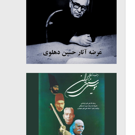
میکلوش روژا
موریس ژار