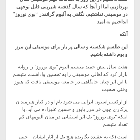
بپردازیم، اما از آنجا که سال گذشته شیرینی قابل توجهی
در موسیقی نداشتیم، نگاهی به آلبوم گرانقدر “بوی نوروز”
انداختیم به امید
آنکه
این طلسم شکسته و سالی پر بار برای موسیقی این مرز
و بوم داشته باشیم.
هفت سال پیش حمید متبسم آلبوم “بوی نوروز” را روانه
بازار کرد که اهالی موسیقی را به تحسین واداشت. متبسم
با این اثر چنان جایگاهی در جامعه موسیقی یافت که هنوز
وقتی صحبت
میکلوش روژا
موریس ژار
از ارکستراسیون ایرانی می شود نام او در کنار هنرمندان
پرکاری چون فرامرز پایور و حسین علیزاده می آید. با
اینکه “بوی نوروز” یک اثر استثنایی در میان آلبومهای کم
تعداد متبسم
یادداشتی بر موسیقی
دوره آموزش
متن فیلم «متری
موسیقی بر
است (که به عقیده نگارنده هیچ یک از آثار ایشان – حتی