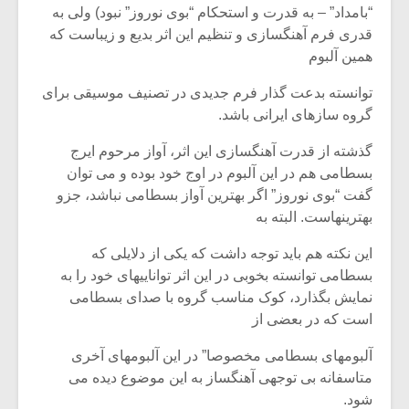
شیش و نیم»
موسیقی فی
“بامداد” – به قدرت و استحکام “بوی نوروز” نبود) ولی به
برگزار می 
قدری فرم آهنگسازی و تنظیم این اثر بدیع و زیباست که
همین آلبوم
اگر نمی توانی
سکانسی به 
مشهورترین باشی،
موسیقی فیلم 
توانسته بدعت گذار فرم جدیدی در تصنیف موسیقی برای
بدنام ترین باش
گروه سازهای ایرانی باشد.
گذشته از قدرت آهنگسازی این اثر، آواز مرحوم ایرج
بسطامی هم در این آلبوم در اوج خود بوده و می توان
گفت “بوی نوروز” اگر بهترین آواز بسطامی نباشد، جزو
بهترینهاست. البته به
این نکته هم باید توجه داشت که یکی از دلایلی که
بسطامی توانسته بخوبی در این اثر تواناییهای خود را به
نمایش بگذارد، کوک مناسب گروه با صدای بسطامی
است که در بعضی از
آلبومهای بسطامی مخصوصا” در این آلبومهای آخری
متاسفانه بی توجهی آهنگساز به این موضوع دیده می
شود.