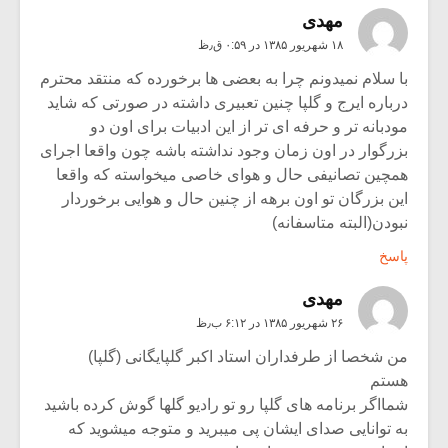
مهدی
۱۸ شهریور ۱۳۸۵ در ۰:۵۹ ق٫ظ
با سلام نمیدونم چرا به بعضی ها برخورده که منتقد محترم
درباره ایرج و گلپا چنین تعبیری داشته در صورتی که شاید
مودبانه تر و حرفه ای تر از این ادبیات برای اون دو
بزرگوار در اون زمان وجود نداشته باشه چون واقعا اجرای
همچین تصانیفی حال و هوای خاصی میخواسته که واقعا
این بزرگان تو اون برهه از چنین حال و هوایی برخوردار
نبودن(البته متاسفانه)
پاسخ
مهدی
۲۶ شهریور ۱۳۸۵ در ۶:۱۲ ب٫ظ
من شخصا از طرفداران استاد اکبر گلپایگانی (گلپا)
هستم
شمااگر برنامه های گلپا رو تو رادیو گلها گوش کرده باشید
به توانایی صدای ایشان پی میبرید و متوجه میشوید که