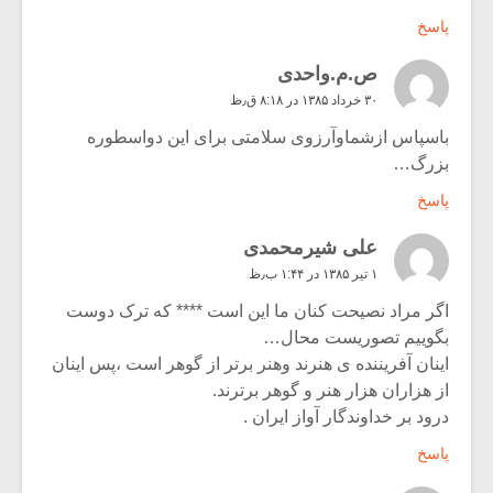
پاسخ
ص.م.واحدی
۳۰ خرداد ۱۳۸۵ در ۸:۱۸ ق٫ظ
باسپاس ازشماوآرزوی سلامتی برای این دواسطوره
بزرگ…
پاسخ
علی شیرمحمدی
۱ تیر ۱۳۸۵ در ۱:۴۴ ب٫ظ
اگر مراد نصیحت کنان ما این است **** که ترک دوست
بگوییم تصوریست محال…
اینان آفریننده ی هنرند وهنر برتر از گوهر است ،پس اینان
از هزاران هزار هنر و گوهر برترند.
درود بر خداوندگار آواز ایران .
پاسخ