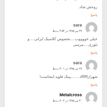
روحش شاد.
پاسخ
sara
۲۷ تیر ۱۳۸۵ در ۳:۵۴ ب٫ظ
خیلی خووووب….بخصوص کلاسیک ایرانی….و
تئوری….مرسی
پاسخ
sara
۲۷ تیر ۱۳۸۵ در ۴:۰۱ ب٫ظ
شهرازاااااااد…….پینک فلوید اینجاست!
پاسخ
Metalcross
۳۰ تیر ۱۳۸۵ در ۷:۰۴ ب٫ظ