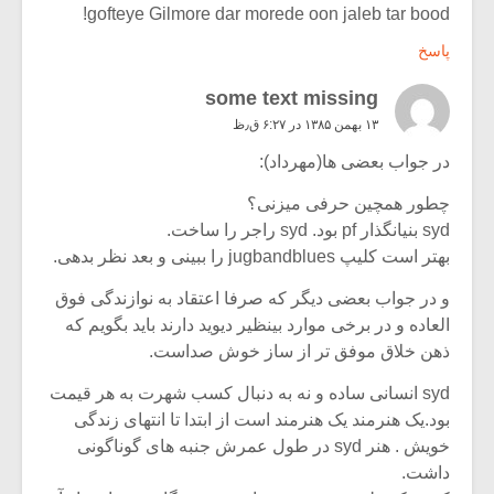
gofteye Gilmore dar morede oon jaleb tar bood!
پاسخ
some text missing
۱۳ بهمن ۱۳۸۵ در ۶:۲۷ ق٫ظ
در جواب بعضی ها(مهرداد):
چطور همچین حرفی میزنی؟
syd بنیانگذار pf بود. syd راجر را ساخت.
بهتر است کلیپ jugbandblues را ببینی و بعد نظر بدهی.
و در جواب بعضی دیگر که صرفا اعتقاد به نوازندگی فوق
العاده و در برخی موارد بینظیر دیوید دارند باید بگویم که
ذهن خلاق موفق تر از ساز خوش صداست.
syd انسانی ساده و نه به دنبال کسب شهرت به هر قیمت
بود.یک هنرمند یک هنرمند است از ابتدا تا انتهای زندگی
خویش . هنر syd در طول عمرش جنبه های گوناگونی
داشت.