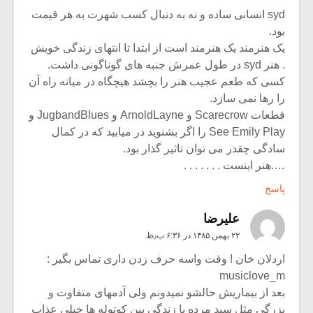
syd انسانی ساده و نه به دنبال کسب شهرت به هر قیمت
بود.
یک هنرمند یک هنرمند است از ابتدا تا انتهای زندگی خویش
. هنر syd در طول عمرش جنبه های گوناگونی داشت.
کسی که طعم عجیب هنر را بچشد هیچگاه در میانه راه آن
را رها نمی سازد.
قطعات Scarecrow و ArnoldLayne و JugbandBlues و
See Emily Play را اگر بشنوید در میابید که در کمال
سادگی چقدر می توان تاثیر گذار بود.
….هنر اینست . . . . . . .
پاسخ
علیرضا
۲۲ بهمن ۱۳۸۵ در ۶:۳۶ ب٫ظ
اردلان خان ! وقت واسه حرف زدن داری تماس بگیر :
musiclove_m
بعد از بیماریش حالشو نمیدونم ولی آدمهای متفاوت و
بزرگی مثل سید مرده با زندگی بین کوتوله ها خیلی عذاب