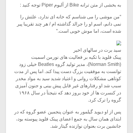
شیش و نیم»
موسیقی فی
به بخشی از متن ترانه Bike از آلبوم Piper توجه کنید :
برگزار می 
“من موشی را می شناسم که خانه ای ندارد، علتش را
اگر نمی توانی
سکانسی به 
نمی دانم، اسم او را جرالد گذاشته ام / هر چند تقریبا پیر
مشهورترین باشی،
موسیقی فیلم 
بدنام ترین باش
شده است، اما موش خوبی است.”
سید برت در سالهای اخیر
پینک فلوید با تکیه بر فعالیت های نورمن اسمیت
(Norman Smith)، مدیر تولید گروه Beatles خیلی زود
توانست به موفقیت بزرگ دست پیدا کند. اما پس از مدت
کوتاهی مشکلات روانی و اعتیاد شدید سید به مواد مخدر
سبب شد او رفتارهای غیر قابل پیش بینی و جنون آمیزی
در کنسرت ها از خود بروز دهد که نتیجتآ در سال ۱۹۶۸
گروه را ترک کرد.
پس از او دیوید گیلمور به عنوان پنجمین عضو گروه که در
ابتدای همان سال به جمع اعضای پینک فلوید پیوسته بود،
جانشین برت بعنوان نوازنده گیتار شد.