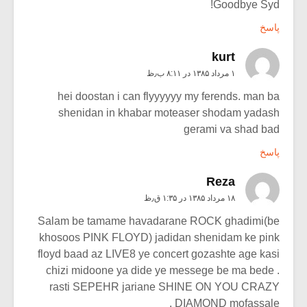
Goodbye Syd!
پاسخ
kurt
۱ مرداد ۱۳۸۵ در ۸:۱۱ ب٫ظ
hei doostan i can flyyyyyy my ferends. man ba
shenidan in khabar moteaser shodam yadash
gerami va shad bad
پاسخ
Reza
۱۸ مرداد ۱۳۸۵ در ۱:۳۵ ق٫ظ
Salam be tamame havadarane ROCK ghadimi(be
khosoos PINK FLOYD) jadidan shenidam ke pink
floyd baad az LIVE8 ye concert gozashte age kasi
chizi midoone ya dide ye messege be ma bede .
rasti SEPEHR jariane SHINE ON YOU CRAZY
DIAMOND mofassale .