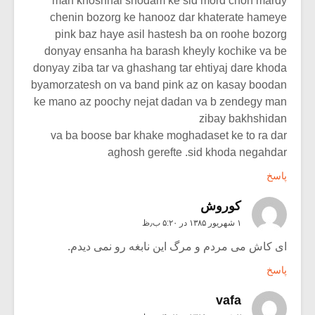
man khoshhal shodam ke sid mord chon mardy
chenin bozorg ke hanooz dar khaterate hameye
pink baz haye asil hastesh ba on roohe bozorg
donyay ensanha ha barash kheyly kochike va be
donyay ziba tar va ghashang tar ehtiyaj dare khoda
byamorzatesh on va band pink az on kasay boodan
ke mano az poochy nejat dadan va b zendegy man
zibay bakhshidan
va ba boose bar khake moghadaset ke to ra dar
aghosh gerefte .sid khoda negahdar
پاسخ
کوروش
۱ شهریور ۱۳۸۵ در ۵:۲۰ ب٫ظ
ای کاش می مردم و مرگ این نابغه رو نمی دیدم.
پاسخ
vafa