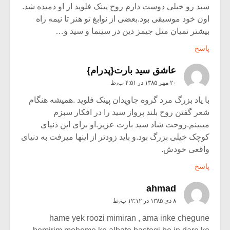
سید رو خیلی دوست دارم روح پینک فلوید از او دمیده شد.
اون خود موسیقی بود.بعضی از نوابغ تو هنر تا نیمه راه
بیشتر نمیان مثل جیمز دین در سینما و سید و…
پاسخ
عاشق سید بارت{پدرام}
۲۰ مهر ۱۳۸۵ در ۴:۵۱ ب٫ظ
با یاد بزرگ مرد گروه جاویدان پینک فلوید .همیشه هنگام
شعر گفتن روح بلند پرواز سید را در افکار سبزم
میبینم.روحت شاد سید بارت عزیز.او برای این ذنیای
کوچک خیلی بزرگ بود.و باید زودتر از اینها میرفت به دنیای
واقعی خودش.
پاسخ
ahmad
۸ دی ۱۳۸۵ در ۱۲:۱۲ ب٫ظ
hame yek roozi mimiran , ama inke chegune