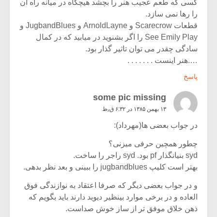
کسی که طعم عجیب هنر را بچشد هیچگاه در میانه راه آن
را رها نمی سازد.
قطعات Scarecrow و ArnoldLayne و JugbandBlues و
See Emily Play را اگر بشنوید در میابید که در کمال
سادگی چقدر می توان تاثیر گذار بود.
….هنر اینست . . . . . . .
پاسخ
some pic missing
۱۳ بهمن ۱۳۸۵ در ۶:۳۲ ق٫ظ
در جواب بعضی ها(مهرداد):
چطور همچین حرفی میزنی؟
syd بنیانگذار pf بود. syd راجر را ساخت.
بهتر است کلیپ jugbandblues را ببینی و بعد نظر بدهی.
و در جواب بعضی دیگر که صرفا اعتقاد به نوازندگی فوق
العاده و در برخی موارد بینظیر دیوید دارند باید بگویم که
ذهن خلاق موفق تر از ساز خوش صداست.