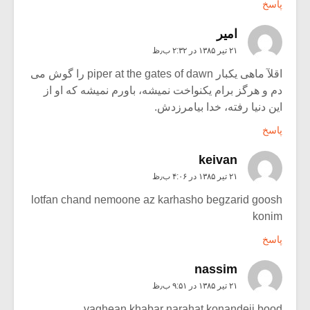
پاسخ
امیر
۲۱ تیر ۱۳۸۵ در ۲:۳۲ ب٫ظ
اقلآ ماهی یکبار piper at the gates of dawn را گوش می
دم و هرگز برام یکنواخت نمیشه، باورم نمیشه که او از
این دنیا رفته، خدا بیامرزدش.
پاسخ
keivan
۲۱ تیر ۱۳۸۵ در ۴:۰۶ ب٫ظ
lotfan chand nemoone az karhasho begzarid goosh
konim
پاسخ
nassim
۲۱ تیر ۱۳۸۵ در ۹:۵۱ ب٫ظ
vaghean khabar narahat konandeii bood