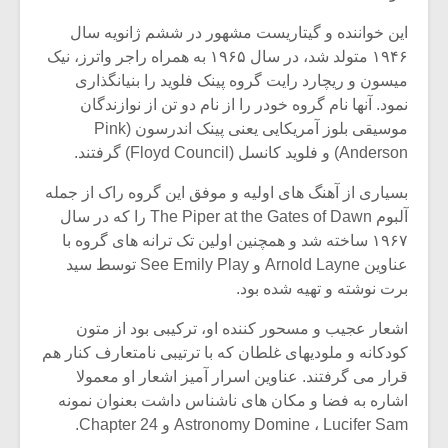
این خواننده و گیتاریست مشهور در ششم ژانویه سال
۱۹۴۶ متولد شد، در سال ۱۹۶۵ به همراه راجر واترز، نیک
میسون و ریچارد رایت گروه پینک فلوید را بنیانگذاری
نمود. آنها نام گروه خودر را از نام دو تن از نوازندگان
موسیقی بلوز آمریکایی یعنی پینک اندرسون (Pink
Anderson) و فلوید کانسل (Floyd Council) گرفتند.
بسیاری از آهنگ های اولیه و موفق این گروه راک از جمله
آلبوم The Piper at the Gates of Dawn را که در سال
۱۹۶۷ ساخته شد و همچنین اولین تک ترانه های گروه با
عناوین Arnold Layne و See Emily Play توسط سید
برت نوشته و تهیه شده بود.
میکلوش روژا
موریس ژار
اشعار عجیب و مسحور کننده او، ترکیبی بود از متون
کودکانه و ملودیهای غلطان که با ترتیبی نامتعارف کنار هم
قرار می گرفتند. عناوین اسرار آمیز اشعار او معمولا
اشاره به فضا و مکان های ناشناس داشت بعنوان نمونه
یادداشتی بر موسیقی
دوره آموزش
Astronomy Domine ، Lucifer Sam و Chapter 24.
متن فیلم «متری
موسیقی بر