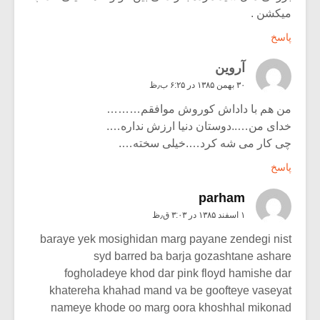
میکشن .
پاسخ
آروین
۳۰ بهمن ۱۳۸۵ در ۶:۲۵ ب٫ظ
من هم با داداش کوروش موافقم………
خدای من…..دوستان دنیا ارزش نداره….
چی کار می شه کرد….خیلی سخته….
پاسخ
parham
۱ اسفند ۱۳۸۵ در ۳:۰۳ ق٫ظ
baraye yek mosighidan marg payane zendegi nist
syd barred ba barja gozashtane ashare
fogholadeye khod dar pink floyd hamishe dar
khatereha khahad mand va be goofteye vaseyat
nameye khode oo marg oora khoshhal mikonad