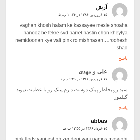
آرش
۱۵ فروردین ۱۳۸۶ در ۱۰:۲۶ ب٫ظ
vaghan khosh halam ke kassayee mesle shoaha
hanooz be fekre syd barret hastin chon kheylya
nemidoonan kye vali pink ro mishnasan….roohesh
shad.
پاسخ
علی و مهدی
۱۷ فروردین ۱۳۸۶ در ۶:۴۹ ب٫ظ
سید رو بخاطر پینک دوست دارم.پینک رو با عظمت دیوید
گیلمور
پاسخ
abbas
۱۵ خرداد ۱۳۸۶ در ۱۲:۵۵ ب٫ظ
pink flody yani eshgh zendegi yani namos moseghi