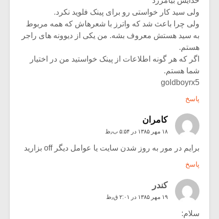
خدایش بیامرزد
ولی سید کار خواستی رو برای پینک فلوید نکرد.
ولی چرا باعث شد که واترز با شعرهاش که همه مربوط
به سید هستش معروف بشه. من یکی از دیوونه های راجر
هستم.
اگر که هر گونه اطلاعات از پینک خواستید من در اختیار
شما هستم.
goldboyrx5
پاسخ
کامران
۱۸ مهر ۱۳۸۵ در ۵:۵۴ ب٫ظ
برایم در مور به روز شدن سایت یا عوامل دیگر off بزارید
پاسخ
کندر
۱۹ مهر ۱۳۸۵ در ۲:۰۱ ق٫ظ
سلام: