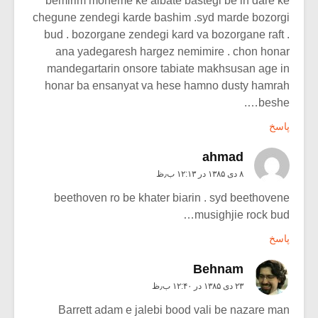
bemirim moheme ke albate bastegi be in dare ke
chegune zendegi karde bashim .syd marde bozorgi
bud . bozorgane zendegi kard va bozorgane raft .
ana yadegaresh hargez nemimire . chon honar
mandegartarin onsore tabiate makhsusan age in
honar ba ensanyat va hese hamno dusty hamrah
beshe….
پاسخ
ahmad
۸ دی ۱۳۸۵ در ۱۲:۱۳ ب٫ظ
beethoven ro be khater biarin . syd beethovene
musighjie rock bud…
پاسخ
Behnam
۲۳ دی ۱۳۸۵ در ۱۲:۴۰ ب٫ظ
Barrett adam e jalebi bood vali be nazare man