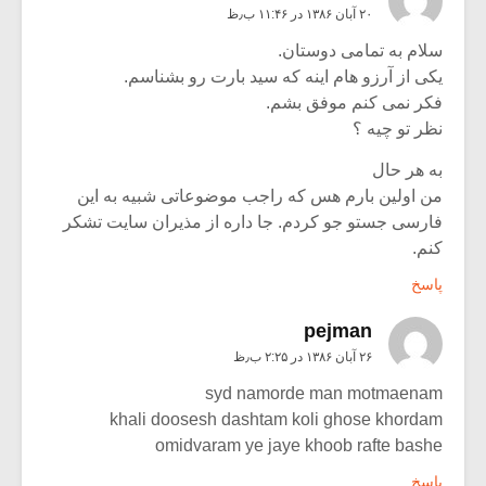
۲۰ آبان ۱۳۸۶ در ۱۱:۴۶ ب٫ظ
سلام به تمامی دوستان.
یکی از آرزو هام اینه که سید بارت رو بشناسم.
فکر نمی کنم موفق بشم.
نظر تو چیه ؟
به هر حال
من اولین بارم هس که راجب موضوعاتی شبیه به این
فارسی جستو جو کردم. جا داره از مذیران سایت تشکر
کنم.
پاسخ
pejman
۲۶ آبان ۱۳۸۶ در ۲:۲۵ ب٫ظ
syd namorde man motmaenam
khali doosesh dashtam koli ghose khordam
omidvaram ye jaye khoob rafte bashe
پاسخ