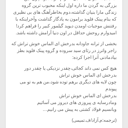
بزرگی به گردن ما داره اول اینکه محبوب ترین گروه
زندگی مارا بنیان گذاشته،دوم بخاطرآهنگ های بی نظیری
که بنام پینک فلوید برامون به یادگار گذاشت وآخراینکه با
رفتنش موجبات اومدن دیوید گیلمور کبیر را فراهم کرد!
امیدوارم روحش حداقل در اون دنیا آرامش داشته باشد.
بخشی از ترانه جاودانه بدرخش ای الماس خوش تراش که
راجر واترز در رثای سید سروده و گروه پینک فلوید بطز
بیادمادنی آنرا اجرا کرده:
هیچ کس نمی داند کجائی،چقدر نزدیکی یا چقدر دور
بدرخش ای الماس خوش تراش
چون لایه های دیگری برهم توده شود،من هم به تو می
پیوندم
بدرخش ای الماس خوش تراش
ومادرسایه ی پیروزی های دیروز می آسائیم
وبانسیم فولاد کشتی به پیش می رانیم…
(ترجمه:م.آزاد/ف.تمیمی)