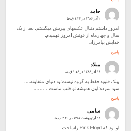
حامد
۲ آذر ۱۳۸۶ در ۱:۳۴ ق٫ظ
امروز داشتم دنبال عکسهای پیریش میگشتم، بعد از یک
سال و چهارماه از فوتش امروز فهمیدم.
خدایش بیامرزاد.
پاسخ
میلاد
۱۶ آذر ۱۳۸۶ در ۱:۱۶ ق٫ظ
پینک فلوید فقط یه گروه نیست؛یه دنیای متفاوته….
سید نمرده؛اون همیشه تو قلب ماست……….
پاسخ
سامی
۱۲ اردیبهشت ۱۳۸۷ در ۴:۲۰ ب٫ظ
او بود که Pink Floyd راساخت…