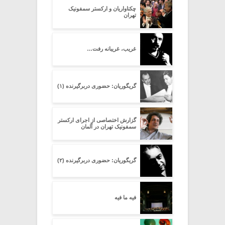
چکناواریان و ارکستر سمفونیک
تهران
غریب، غریبانه رفت…
گریگوریان: حضوری دربرگیرنده (۱)
گزارش اختصاصی از اجرای ارکستر
سمفونیک تهران در آلمان
گریگوریان: حضوری دربرگیرنده (۲)
فیه ما فیه