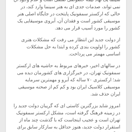
نمی تواند، صدمات جدی ای به هنر سینما وارد کند، در
حالی که ارکستر سمفونیک پایتخت در جایگاه اصلی هنر
موسیقی کشور است و فقدان آن، آبروی موسیقایی یک
کشور را مورد آسیب قرار می دهد.
از دولت جدید این انتظار می رفت که مشکلات هنری
کشور را اولویت بندی کرده و ابتدا به حل مشکلات
اساسی مهمتر می پرداخت.
در سالهای اخیر، خبرهای مربوط به حاشیه های ارکستر
سمفونیک تهران، در خبرگزاری های کشورمان دیده می
شد؛ ارکستری ۷۰ ساله که آبرو و مهمترین سرمایه
موسیقی کلاسیک ایران بود و کم کم از صحنه موسیقی
میکلوش روژا
موریس ژار
ایران حذف شد.
امروز شاید بزرگترین کاستی ای که گریبان دولت جدید را
در زمینه فرهنگ گرفته است، مشکل ارکستر سمفونیک
تهران است و عجیب اینجاست که با گذشت چند ماه از
یادداشتی بر موسیقی
دوره آموزش
استقرار دولت جدید، هنوز حداقل به سازکار سابق برای
متن فیلم «متری
موسیقی بر