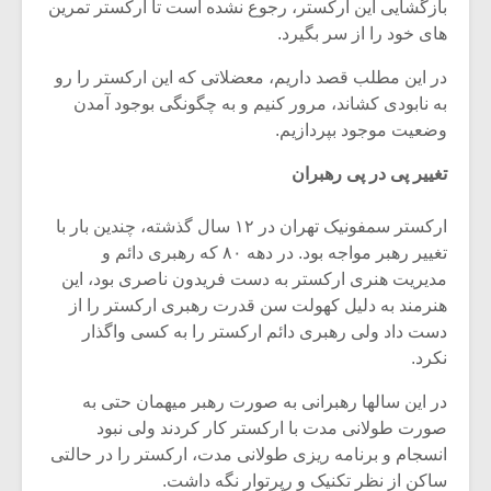
شیش و نیم»
موسیقی فی
بازگشایی این ارکستر، رجوع نشده است تا ارکستر تمرین
برگزار می 
های خود را از سر بگیرد.
اگر نمی توانی
سکانسی به 
در این مطلب قصد داریم، معضلاتی که این ارکستر را رو
مشهورترین باشی،
موسیقی فیلم 
به نابودی کشاند، مرور کنیم و به چگونگی بوجود آمدن
بدنام ترین باش
وضعیت موجود بپردازیم.
تغییر پی در پی رهبران
ارکستر سمفونیک تهران در ۱۲ سال گذشته، چندین بار با
تغییر رهبر مواجه بود. در دهه ۸۰ که رهبری دائم و
مدیریت هنری ارکستر به دست فریدون ناصری بود، این
هنرمند به دلیل کهولت سن قدرت رهبری ارکستر را از
دست داد ولی رهبری دائم ارکستر را به کسی واگذار
نکرد.
در این سالها رهبرانی به صورت رهبر میهمان حتی به
صورت طولانی مدت با ارکستر کار کردند ولی نبود
انسجام و برنامه ریزی طولانی مدت، ارکستر را در حالتی
ساکن از نظر تکنیک و رپرتوار نگه داشت.