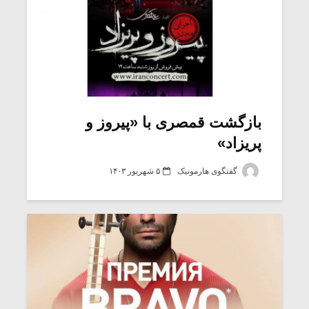
بازگشت قمصری با «پیروز و
پریزاد»
گفتگوی هارمونیک
۵ شهریور ۱۴۰۳