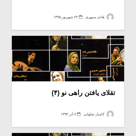
هادی سپهری
۲۲ شهریور ۱۳۹۵
تقلای یافتن راهی نو (۴)
کامیار صلواتی
۷ آذر ۱۳۹۴