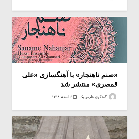
شیش و نیم»
موسیقی فی
برگزار می 
اگر نمی توانی
سکانسی به 
مشهورترین باشی،
موسیقی فیلم 
بدنام ترین باش
«صنم ناهنجار»‌ با آهنگسازی «علی
قمصری» منتشر شد
گفتگوی هارمونیک
۶ اسفند ۱۳۹۸