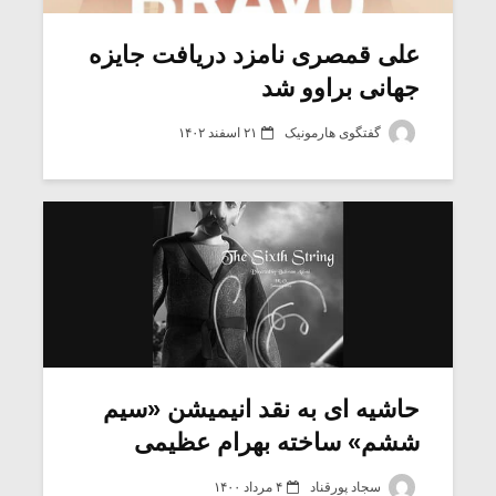
علی قمصری نامزد دریافت جایزه
جهانی براوو شد
گفتگوی هارمونیک
۲۱ اسفند ۱۴۰۲
میکلوش روژا
موریس ژار
حاشیه ای به نقد انیمیشن «سیم
ششم» ساخته بهرام عظیمی
یادداشتی بر موسیقی
دوره آموزش
متن فیلم «متری
موسیقی بر
سجاد پورقناد
۴ مرداد ۱۴۰۰