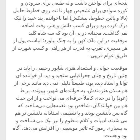
پنجه‌ای برای نواختن داشت و نه طبعی برای سرودن و
کوره سوادی برای تشخیص چهار تا نت روی خطوط حامل
(بالا و پائین خطوط، پیشکش) اما ناخوانده، پند عبید را نیک
درک کرده بود و برای کسب دانش و هنر، وقت اضافه
نمی‌گذاشت. مجدانه در پی آن بود که سه شاه کلید
موفقیت در این ملک کهن را به چنگ بیاورد: انباشت پول از
هر مسیری، تقرب به قدرت از هر راهی و کسب شهرت از
طریق عوام فریبی.
موقعیت جوانی و استعداد هنری شاپور رحیمی را باید در
چنین تاریخ و چنان جغرافیایی سنجید و دید. او خواننده ای
توانا و استاد دیده بود، طبیعتاً دلیلی نمی دید مانند برخی از
هم‌نسلان هنرمندش، به خواننده‌ای شهیر، بپیوندد. بربط
(عود) را در حدی کاملاً حرفه‌ای می نواخت و از این حیث
هم بین خوانندگان، شاخص بود.‌ نغمه‌هایی می‌ساخت که
گاه بس دلنشین بودند و با تنظیمی استادانه دلنشین تر هم
می شدند، ادبیات و کلام منظوم را نیز نیک می شناخت و
به بسیاری رموز که تاثیر موسیقی را افزایش می‌دهد، آگاه
بود و هست.