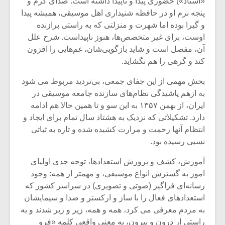
«استاد») حضوری پیدا و ناپیدا داشته است. صدای گرم و
پنجه نرم او در حافظه شنیداری اهل موسیقی، همیشه پیدا
و گیرا بوده اما شهرت و منزلتی که به راستی برازنده
اوست، برای غیر متخصص‌ها، هنوز ناپیداست. شرح علل
آن، مفصل است و شاید بازگویی‌شان، غم‌هایی را افزون
کند و گرهی را هم نگشاید.
بخش مهمی از این جفای جمعی، بی‌تردید مربوط می شود
به ازهم پاشیدگی نظام‌های سازنده جامعه موسیقی در
ایران، از بهمن ۱۳۵۷ به این سو و تا همین حالا هم ادامه
دارد.‌ تشکیلاتی که نزدیک به هشتاد سال تمام برای ایجاد و
انتظام آنها زحمت و مرارت کشیده شده و تازه به ثباتی
نسبی رسیده بود.
میکلوش روژا
موریس ژار
آموزش، کشف و پرورش استعدادها، توجه جدی اولیای
امور به گسترش انواع موسیقی، و مهمتر از همه: وجود
رسانه‌ای فراگیر (صوتی و تصویری) در سراسر کشور که
استعدادهای فعال را با ساز و ارکستر و صدا و سیمایشان
یادداشتی بر موسیقی
دوره آموزش
به مردم معرفی می کرد، همه و همه، زیر و زبر شدند و به
متن فیلم «متری
موسیقی بر
راستی از درون و بیرون، به معنی واقعی کلمه «فرو