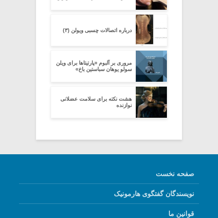
درباره اتصالات چسبی ویولن (۳)
مروری بر آلبوم «پارتیتاها برای ویلن
سولو یوهان سباستین باخ»
هشت نکته برای سلامت عضلانی
نوازنده
صفحه نخست
نویسندگان گفتگوی هارمونیک
قوانین ما