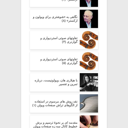
نگاهی به «شوشتری برای ویولون و
ارکستر» (۸)
تفاوتهای صوتی استردیواری و
گوارنری (۴)
تفاوتهای صوتی استردیواری و
گوارنری (۵)
با هیلاری هان، ویولونیست، درباره
تمرین و تفسیر
نقد روش های مرسوم در استفاده
از الگوهای تراش صفحات ویولن (۱)
مقدمه ای بر نحوۀ ترسیم و برش
خطوط کانال سه زه صفحات ویولن