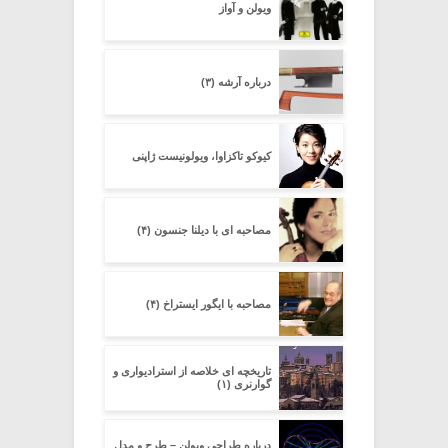
ویولن و آواز
درباره آرشه (۳)
کیوکو تاکزاوا، ویولونیست ژاپنی
مصاحبه ای با دیلنا جنسون (۴)
مصاحبه با ایگور ایستراخ (۴)
تاریخچه ای خلاصه از استرادیواری و
گوارنری (۱)
درباره طراحی ویولن – طرح و مدل