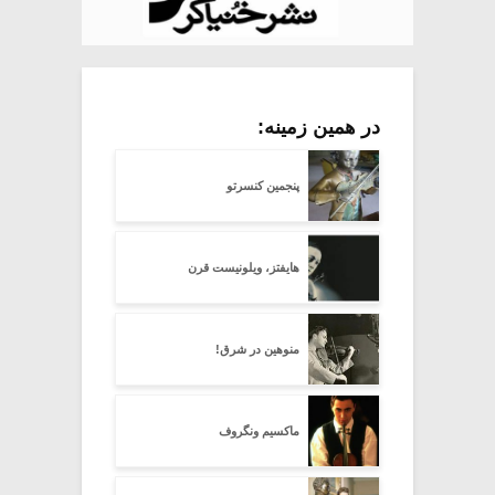
در همین زمینه:
پنجمین کنسرتو
هایفتز، ویلونیست قرن
منوهین در شرق!
ماکسیم ونگروف