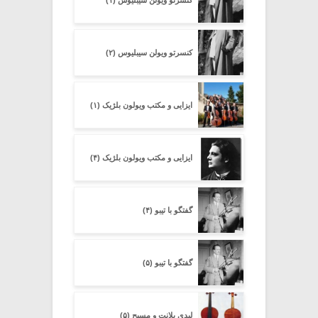
کنسرتو ویولن سیبلیوس (۲)
ایزایی و مکتب ویولون بلژیک (۱)
ایزایی و مکتب ویولون بلژیک (۴)
گفتگو با تیبو (۴)
گفتگو با تیبو (۵)
لیدی بلانت و مسیح (۵)