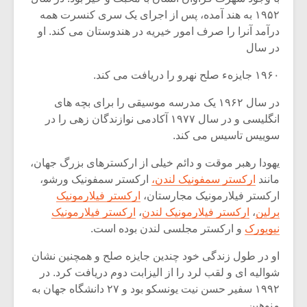
شیش و نیم»
موسیقی فی
۱۹۵۲ به هند آمده، پس از اجرای یک سری کنسرت همه
برگزار می 
درآمد آنرا را صرف امور خیریه در هندوستان می کند. او
اگر نمی توانی
سکانسی به 
در سال
مشهورترین باشی،
موسیقی فیلم 
بدنام ترین باش
۱۹۶۰ جایزهء صلح نهرو را دریافت می کند.
در سال ۱۹۶۲ یک مدرسه موسیقی را برای بچه های
انگلیسی و در سال ۱۹۷۷ آکادمی نوازندگان زهی را در
سوییس تاسیس می کند.
یهودا رهبر موقت و دائم خیلی از ارکسترهای بزرگ جهان،
مانند
ارکستر سمفونیک لندن،
ارکستر سمفونیک ورشو،
ارکستر فیلارمونیک مجارستان،
ارکستر فیلارمونیک
برلین
،
ارکستر فیلارمونیک لندن
،
ارکستر فیلارمونیک
نیویورک
و ارکستر مجلسی لندن بوده است.
او در طول زندگی خود چندین جایزه صلح و همچنین نشان
شوالیه ای و لقب لرد را از الیزابت دوم دریافت کرد. در
۱۹۹۲ سفیر حسن نیت یونسکو بود و ۲۷ دانشگاه جهان به
منوهین