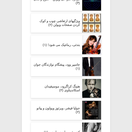
(۳)
ویژگیهای ارتعاشی چوب و کوک
کردن صفحات ویولن (۲)
بندتی، رمانتیک می شود! (۱)
جاسپر وود، پیشگام نوازندگان جوان
(۱)
هنینگ کراگرود، موسیقیدان
اسکاندیناوی (۲)
جولیا فیشر، ویرتوز ویولون و پیانو
(۲)
کنسرتو ویولن سیبلیوس (۱)