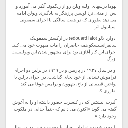
یهودا درسهای اولیه ویلن رو از زیگموند آنکر می آموزد و
پس از مدتی نزد لوییس پرزینگر به یادگیری ویولن ادامه
می دهد بطوری که در هفت سالگی با اجرای سمفونی
اسپانیول اثر
ادوارد لالو (edouard lalo) در ارکستر سمفونیک
سانفرانسیسکو همه حاضران را مات مبهوت خود می کند.
اجرای این کار آغازی بود برای مشهور شدن این ویولنیست
بزرگ.
او در سال ۱۹۲۷ در پاریس و در ۱۹۲۹ در برلین دو اجرای
فراموش نشدنی از خود بجای گذاشت. در اجرای برلین با
نواختن قطعاتی از باخ، بتهوون و برامس غوغا می کند
میکلوش روژا
موریس ژار
بطوری که
آلبرت انیشتین که در کنسرت حضور داشته او را به آغوش
گفته می گوید «اکنون می دانم که حتمآ خدایی در ملکوت
وجود دارد.»
یادداشتی بر موسیقی
دوره آموزش
متن فیلم «متری
موسیقی بر
با وجود شهرت فراوان انسان با محبت و خیر بود. در سال