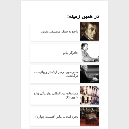
در همین زمینه:
راجع به سبک موسیقی شوپن
جادوگر پیانو
هندرسون، رهبر ارکستر و پیانیست
درگذشت
مسابقات بین المللی نوازندگی پیانو
شوپن (۲)
نحوه انتخاب پیانو (قسمت چهارم)