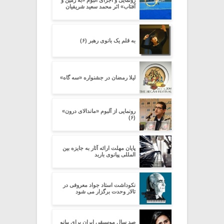
رونمایی و اجرای آلبوم «به زمین و
آفتاب» اثر محمد سعید شریفیان
به قلم یک بانوی رهبر (۶)
لیلا رمضان در جشنواره «سه گاه»
رونمایی از آلبوم «ماندالای درون»
(۶)
پایان مهلت ارائه آثار به جایزه بین
المللی پیانوی باربد
نکوداشت استاد جواد معروفی در
تالار وحدت برگزار می شود
صد سال موسیقی ایران برای پیانو