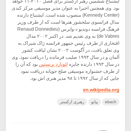
ایشنباخ ششمین رهبر ارکستر برای فصل ۲۰۱۰-۱۱ خواهد
بود. وی همچنین اخیرا به عنوان مدیر موسیقی مرکز کندی
(Kennedy Center) منصوب شده است. ایشنباخ دارنده
مدال فرانسوی سلحشور هنرها است که از طرف وزیر
فرهنگ فرانسه دوندیو د-وابرس (Renaud Donnedieu
de Vabres) به وی تقدیم شد. در اکتبر ۲۰۰۲ مدال
افتخاری از طرف رئیس جمهور فرانسه ژاک شیراک به
وی تعلق یافت، در آگوست ۲۰۰۲ نشان لیاقت کشور
آلمان و در سال ۱۹۹۳ صلیب فرمانده را دریافت نمود. وی
در سال ۱۹۹۳ دارنده جایزه
لئونارد برنستین
بود که آن را
از طرف جشنواره موسیقی صلح جویانه دریافت نمود
جایی که از سال ۱۹۹۲ تا ۹۸ مدیر هنری اش بود.
en.wikipedia.org
ebach
پیانو
رهبری ارکستر