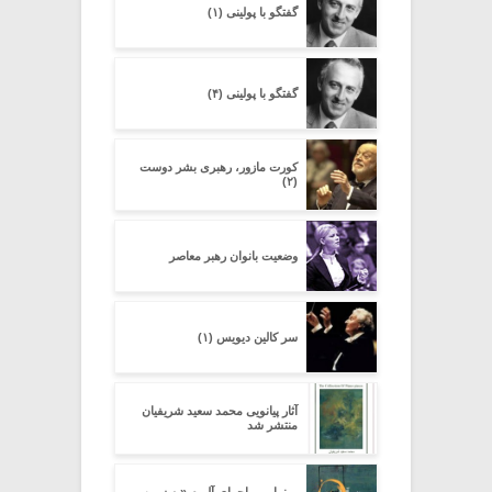
گفتگو با پولینی (۱)
گفتگو با پولینی (۴)
کورت مازور، رهبری بشر دوست
(۲)
وضعیت بانوان رهبر معاصر
سر کالین دیویس (۱)
آثار پیانویی محمد سعید شریفیان
منتشر شد