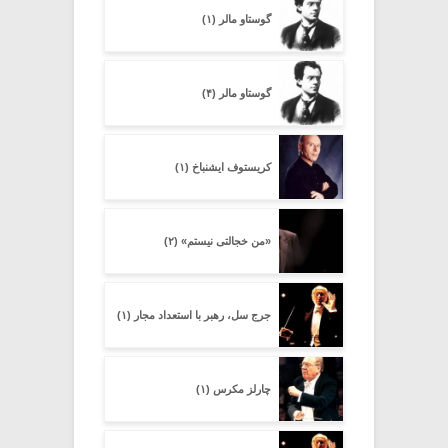
گوستاو مالر (۱)
گوستاو مالر (۴)
کریستوف ایشنباخ (۱)
«من خجالتی نیستم» (۲)
جرج سل، رهبر با استعداد مجار (۱)
چارلز مکرس (۱)