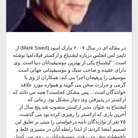
در مقاله ای در سال ۲۰۰۷ مارک اسود (Mark Swed) از
تایمز لس انجلس درباره ایشنباخ و ارکستر فیلادلفیا نوشته
است: “ایشنباخ یکی از بهترین موسیقیدانان دنیا است. وی
دارای عقیده و صاحب سبک و موسیقیدانی جهانی است.
موسیقی را پرهیجان اجرا می کند، همکاران از وی با
گرمی و حرارت سخن می گویند و همواره مورد علاقه
خوانندگان است… پس مشکل کجاست؟ همه می دانند که
ارکستر در پذیرفتن وی دچار مشکل بود. زمانی که
ایشنباخ به عنوان مدیر ارکستر منصوب شد پنج سال از
آخرین باری که ارکستر را رهبری کرده بود می گذشت.
۷۵ نفر از نوازندگان نامه درخواستی را مبنی بر تعلیق این
تصمیم امضا کردند. از ابتدا رابطه آنان در مسیری غلط و
ناخوشایند پیش می رفت. موسیقیدانان بر روی سن کسل