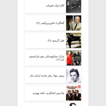
کلارا ویک شومان
گفتگو با مائوریزو پُلینی (۲)
هلن گریمود (۲)
مارک مینکووسکی رهبر فرانسوی
اپرا (۱)
زوبین مهتا، رهبر هندی ایرانی تبار
ولادیمیر اشکنازی، نابغه یهودی