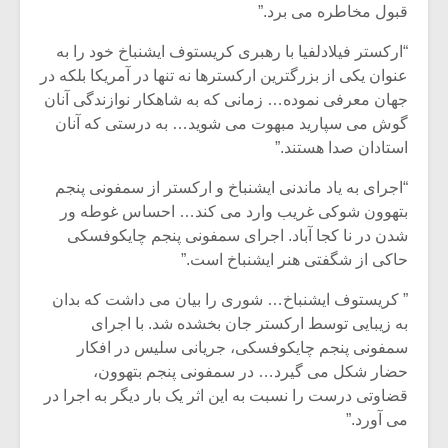
شیش و نیم»
موسیقی فی
قبول مخاطره می برد.”
برگزار می 
“ارکستر فیلادلفیا با رهبری کریستوف ایشنباخ خود را به
اگر نمی توانی
سکانسی به 
عنوان یکی از بزرگترین ارکسترها نه تنها در آمریکا بلکه در
مشهورترین باشی،
موسیقی فیلم 
جهان معرفی نموده… زمانی که به شاهکار نوازندگی آنان
بدنام ترین باش
گوش می سپارید مبهوت می شوید… به درستی که آنان
استادان صدا هستند.”
“اجرای به یاد ماندنی ایشنباخ و ارکستر از سمفونی پنجم
بتهوون شوکی غریب وارد می کند… احساس غوطه ور
شدن در نا کجا آباد. اجرای سمفونی پنجم چایکوفسکی
حاکی از شگفتی هنر ایشنباخ است.”
” کریستوف ایشنباخ… شوری را بیان می داشت که بدان
به زیبایی توسط ارکستر جان بخشده شد. با اجرای
سمفونی پنجم چایکوفسکی، جریانی سلیس در افکار
حضار شکل می گیرد… در سمفونی پنجم بتهوون،
قضاوتی درست را نسبت به این اثر یک بار دیگر به اجرا در
می آورد.”