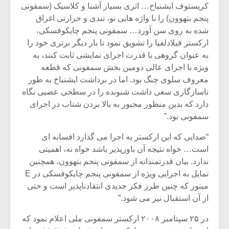
کریستوف ایشنباخ… اثری بسیار آشنا و کلاسیک (سمفونی
پنجم بتهوون) را با واژه هایی نو، تندی و حرارتی اغراق
شده به روی سن آورد… سمفونی پنجم چایکوفسکی،
ارکستر فیلادلفیا را تشویق نمود تا بار دیگر برتری خود را
به عنوان گروهی با قدرت اجرای نمایشی ثابت کنند، به
ویژه با اجرای عالی دومین بخش سمفونی که قطعه
معروف سلوی چنگ بود. اما در برداشت ایشنباخ به طور
ناسازگاری سعی داشت شنونده را در سطحی عصبی نگاه
دارد که بدین منظور مجبور به بالا بردن شتاب در اجرای
سمفونی بود.”
“صدایی که این ارکستر به اجرا می گذارد افسانه ای
است… خواه نتیجه آن باورپذیر باشد خواه نه، اهمیتی
ندارد. بیان قدرتمندانه از سمفونی پنجم بتهوون، همچنین
تمایل به اجرایی ویژه از سمفونی پنجم چایکوفسکی در E
مینور که چنین طرز فکر جدیدی انتقادناپذیر است و حتی
از آن استقبال نیز می شود.”
در ۲۵ سپتامبر ۲۰۰۸ ارکستر سمفونی ملی اعلام نمود که