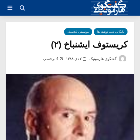
بایگانی همه نوشته ها
موسیقی کلاسیک
کریستوف ایشنباخ (۲)
گفتگوی هارمونیک
۲ دی ۱۳۸۸
4 برچسب -