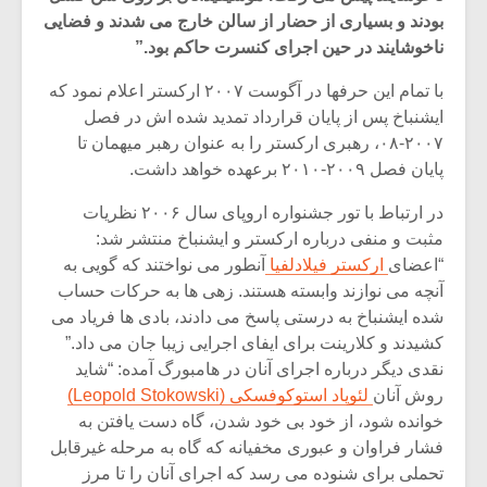
بودند و بسیاری از حضار از سالن خارج می شدند و فضایی
ناخوشایند در حین اجرای کنسرت حاکم بود.”
با تمام این حرفها در آگوست ۲۰۰۷ ارکستر اعلام نمود که
ایشنباخ پس از پایان قرارداد تمدید شده اش در فصل
۲۰۰۷-۰۸، رهبری ارکستر را به عنوان رهبر میهمان تا
پایان فصل ۲۰۰۹-۲۰۱۰ برعهده خواهد داشت.
در ارتباط با تور جشنواره اروپای سال ۲۰۰۶ نظریات
مثبت و منفی درباره ارکستر و ایشنباخ منتشر شد:
“اعضای
ارکستر فیلادلفیا
آنطور می نواختند که گویی به
آنچه می نوازند وابسته هستند. زهی ها به حرکات حساب
شده ایشنباخ به درستی پاسخ می دادند، بادی ها فریاد می
میکلوش روژا
موریس ژار
کشیدند و کلارینت برای ایفای اجرایی زیبا جان می داد.”
نقدی دیگر درباره اجرای آنان در هامبورگ آمده: “شاید
روش آنان
لئوپاد استوکوفسکی (Leopold Stokowski)
خوانده شود، از خود بی خود شدن، گاه دست یافتن به
یادداشتی بر موسیقی
دوره آموزش
فشار فراوان و عبوری مخفیانه که گاه به مرحله غیرقابل
متن فیلم «متری
موسیقی بر
تحملی برای شنوده می رسد که اجرای آنان را تا مرز