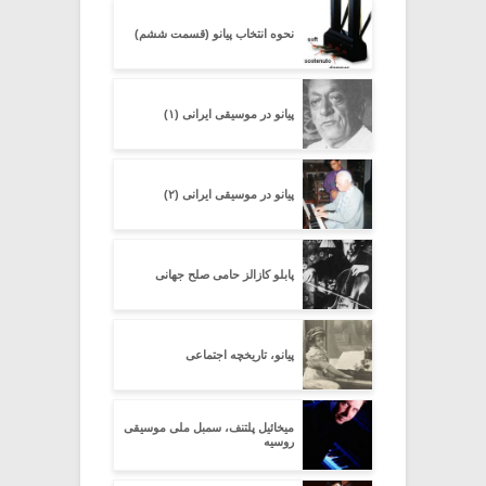
نحوه انتخاب پیانو (قسمت ششم)
پیانو در موسیقی ایرانی (۱)
پیانو در موسیقی ایرانی (۲)
پابلو کازالز حامی صلح جهانی
پیانو، تاریخچه اجتماعی
میخائیل پلتنف، سمبل ملی موسیقی
روسیه