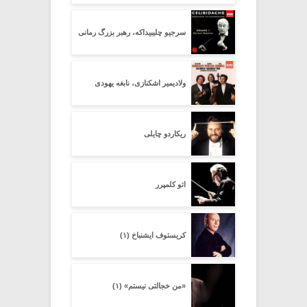
سرجیو چلیبیداکه، رهبر بزرگ رمانی
ولادیمیر اشکنازی، نابغه یهودی
ریکاردو چایلی
اتو کلمپرر
کریستوف ایشنباخ (۱)
«من خجالتی نیستم» (۱)