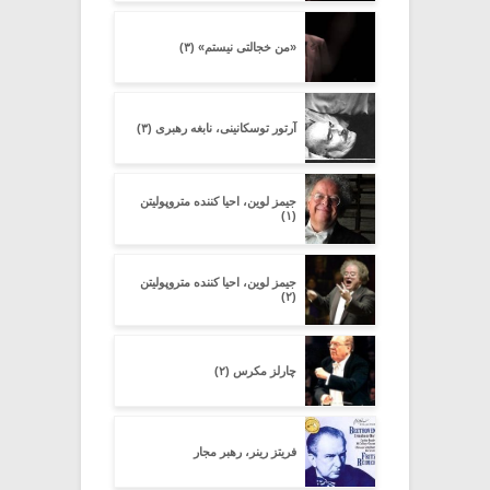
«من خجالتی نیستم» (۳)
آرتور توسکانینی، نابغه رهبری (۳)
جیمز لوین، احیا کننده متروپولیتن
(۱)
جیمز لوین، احیا کننده متروپولیتن
(۲)
چارلز مکرس (۲)
فریتز رینر، رهبر مجار