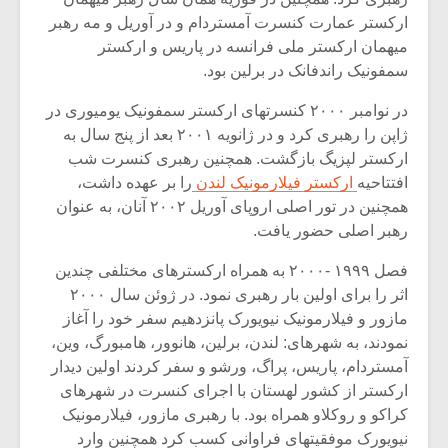
ارکستر عمارت کنسرت آمستردام و در آوریل و مه رهبر
میهمان ارکستر ملی فرانسه در پاریس و ارکستر
سمفونیک راندفانک در برلین بود.
در نوامبر ۲۰۰۰ کنسرتهای ارکستر سمفونیک یومیوری در
ژاپن را رهبری کرد و در ژانویه ۲۰۰۱ بعد از پنج سال به
ارکستر لپزیگ بازگشت. همچنین رهبری کنسرت شب
افتتاحیه
ارکستر فیلارمونیک لندن
را بر عهده داشت،
همچنین در تور اصلی اروپای آوریل ۲۰۰۲ آنان، به عنوان
رهبر اصلی حضور یافت.
فصل ۱۹۹۹ -۲۰۰۰ به همراه ارکسترهای مختلفی چندین
اثر را برای اولین بار رهبری نمود. در ژوئن سال ۲۰۰۰
مازور و فیلارمونیک نیویورک پانزدهیم سفر خود را آغاز
نمودند، به شهرهای: لندن، برلین، هانوور، هامبورگ، وین،
آمستردام، پاریس، پراگ، ورشو و سفر کردند اولین دیدار
ارکستر از کشور لهستان با اجرای کنسرت در شهرهای
کراکو و روکلاو همراه بود. با رهبری مازور، فیلارمونیک
نیویورک موفقیتهای فراوانی کسب کرد همچنین وارد