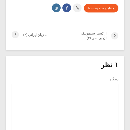
مشاهده تمام پست ها
ارکستر سمفونیک
به زبان ایرانی (۴)
ان.بی.سی (۲)
۱ نظر
دیدگاه