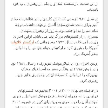
شیش و نیم»
موسیقی فی
از این سمت بازنشسته شد او را یکی از رهبران ناب خود
برگزار می 
نامیدند.
اگر نمی توانی
سکانسی به 
در سال ۱۹۸۹ زمانی که نقش کلیدی را در تظاهرات صلح
مشهورترین باشی،
موسیقی فیلم 
بدنام ترین باش
آمیز برای متحد شدن مجدد آلمان برعهده داشت، توجه
تمام دنیا را به او جلب بود. مازور از رهبران میهمان
بسیاری از ارکسترهای بزرگ دنیا می باشد. اولین اجرای
وی در آمریکا در سال ۱۹۷۴ بود زمانی که
ارکستر کلاولند
آمریکا را رهبری کرد و ارکستر جواند هوئس را به اولین
سفر آمریکا برد.
اولین اجرای وی با فیلارمونیک نیویورک در سال ۱۹۸۱ بود
و در ژوئن ۱۹۹۸ در هنگام سفر به آسیا فیلارمونیک
نیویورک را در اولین کنسرتشان در جمهوری خلق چین
رهبری کرد.
در فاصله سالهای ۲۰۰۰ تا ۲۰۰۱ مجموعه کنسرتهای
فراوانی را به همراه ارکستر فیلارمونیک اسرائیل رهبری
نمود و آنان را در سفری به بریتانیای کبیر در فوریه ۲۰۰۱
رهبری کرد. همچنین در فوریه همان سال رهبر میهمان