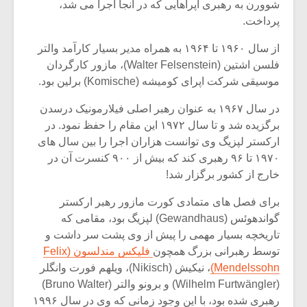
شوورن به رهبری اپراهایی که در آنجا اجرا می شد،
پرداخت.
از سال ۱۹۶۰ تا ۱۹۶۴ به همراه مدیر بسیار کارآمد والتر
فلسن اشتین (Walter Felsenstein)، مازور کارگردان
موسیقی شرکت اپرای کومیشه (Komische) برلین بود.
در سال ۱۹۶۷ به عنوان رهبر اصلی فیلارمونیک درسدن
برگزیده شد و تا سال ۱۹۷۲ این مقام را حفظ نمود. در
ارکستر لپزیگ وی توانست هزاران اجرا را بین سال های
۱۹۷۰ تا ۹۶ رهبری کند که بیش از ۹۰۰ کنسرت آن در
خارج از کشور برگزار شد!
برای فصل های متمادی کورت مازور رهبر ارکستر
میکلوش روژا
موریس ژار
گواندهوئس (Gewandhaus) لپزیگ بود، مقامی که
تاریخچه بسیار مهمی را پیش از وی پشت سر داشت و
توسط رهبرانی بزرگ همچون
فلیکس مندلسون (Felix
Mendelssohn)
، نیکیش (Nikisch)، ویلهم فورت وانگلر
یادداشتی بر موسیقی
دوره آموزش
(Wilhelm Furtwängler) و برونو والتر (Bruno Walter)
متن فیلم «متری
موسیقی بر
رهبری شده بود، با این وجود زمانی که وی در سال ۱۹۹۶