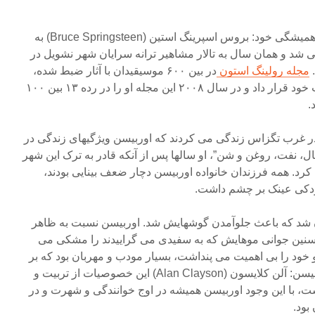
 شد و همان سال به تالار مشاهیر ترانه سرایان شهر نشویل در
.
مجله رولینگ استون
در بین ۶۰۰ موسیقیدان با آثار ضبط شده،
نام اوربیسن را در رده ۳۷ لیست خود قرار داد و در سال ۲۰۰۸ این مجله او را در رده ۱۳ بین ۱۰۰
.
در غرب تگزاس زندگی می کردند که اوربیسن ویژگیهای زندگی در
ال، نفت، روغن و شن”، او سالها پس از آنکه قادر به ترک این شهر
د. همه فرزندان خانواده اوربیسن دچار ضعف بینایی بودند،
کودکی عینک بر چشم داشت.
ان شد که باعث جلوآمدن گوشهایش شد. اوربیسن نسبت به ظاهر
سنین جوانی موهایش که به سفیدی می گراییدند را مشکی می
خود را بی اهمیت می پنداشت، بسیار مودب و مهربان بود که بر
اساس نوشته های بیوگرافر اوربیسن: آلن کلایسون (Alan Clayson) این خصوصیات از تربیت و
با این وجود اوربیسن همیشه در اوج خوانندگی و شهرت و در
بود.