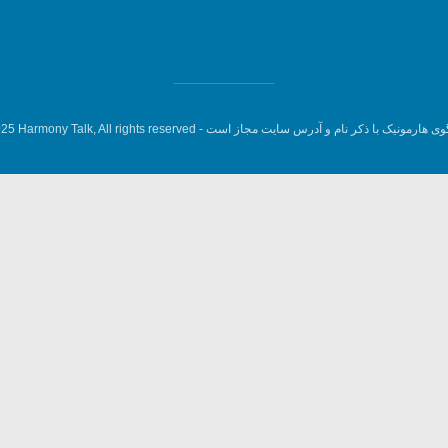
وی هارمونیک با ذکر نام و آدرس سایت مجاز است -
5 Harmony Talk, All rights reserved.