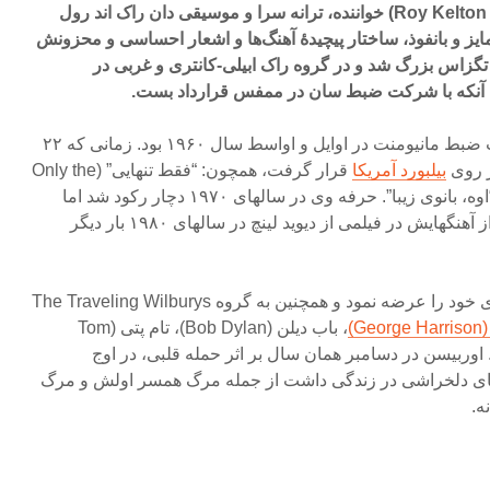
روی کلتون اوربیسن (Roy Kelton Orbison) خواننده، ترانه ‌سرا و موسیقی ‌دان راک اند رول
یز و بانفوذ، ساختار پیچیدهٔ آهنگ‌ها و اشعار احساسی و محزونش
تگزاس بزرگ شد و در گروه راک ابیلی-کانتری و غربی در
 تا آنکه با شرکت ضبط سان در ممفس قرارداد بست.
بزرگترین موفقیت وی با شرکت ضبط مانیومنت در اوایل و اواسط سال ۱۹۶۰ بود. زمانی که ۲۲
بیلبورد آمریکا
قرار گرفت، همچون: “فقط تنهایی” (Only the
Lonely)، “گریستن”، “رویاها” و “اوه، بانوی زیبا”. حرفه وی در سالهای ۱۹۷۰ دچار رکود شد اما
مورد استفاده قرار گرفتن یکی از آهنگهایش در فیلمی از دیوید لینچ در سالهای ۱۹۸۰ بار دیگر
در سال ۱۹۸۸ آلبوم جدید سولوی خود را عرضه نمود و همچنین به گروه The Traveling Wilburys
G)
، باب دیلن (Bob Dylan)، تام پتی (Tom
Pet) و جف لاین (Jeff Lynne). اوربیسن در دسامبر همان سال بر اثر حمله قلبی، در اوج
ی دلخراشی در زندگی داشت از جمله مرگ همسر اولش و مرگ
ه.