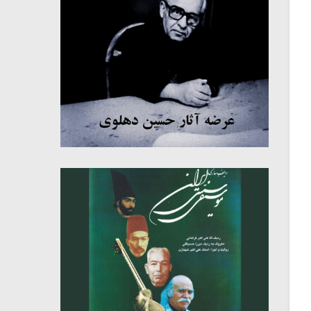
میکلوش روژا
موریس ژار