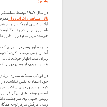
بشنوید
در سال ۱۹۸۷ توسط ستایشگر همیشگی خود: بروس اسپرینگ استین (Bruce Springsteen) به
تالار مشاهیر راک اند رول
معرفی
ایلالت تنسی آمریکا نیز وارد شد
خواننده برتر تمام دوران قرار داد
خانواده اوربیسن در شهر وینک 
آنجا را چنین توصیف کرده:” فوتب
ویران شد، اظهار خوشحالی می کر
بنابراین روی، از همان دوران 
در کودکی مبتلا به بیماری یرق
خود اعتماد به نفس نداشت، در 
کرد. اوربیسن خیلی ساکت بود و 
رویش جنوبی وی سرچشمه داشت، 
زمان مرگش مرکز توجه همگان 