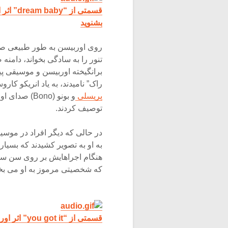
قسمتی از “dream baby” اثر اوربیسون را
بشنوید
روی اوربیسن به طور طبیعی صدا
تنور را به سادگی بخواند، دامنه
برانگیخته اوربیسن و موسیقی پی
راک” نامیدند، به یاد انریکو کاروسو (Caruso Enrico) خواننده اپرای ایتالیا. خوانند
پریسلی
و بونو (Bono
توصیف کردند.
به او به تصویر کشیدند که بسیا
هنگام اجراهایش بر روی سن ساکن
که شخصیتی مرموز به او می بخ
قسمتی از “you got it” اثر اوربیسون را