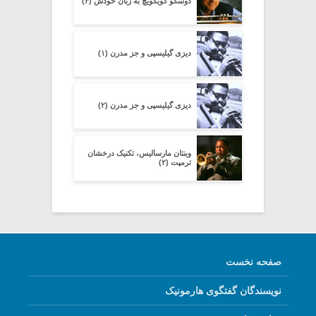
دوسکو گویکویچ به زبان خودش (۴)
دیزی گیلیسپی و جز مدرن (۱)
دیزی گیلیسپی و جز مدرن (۲)
وینتان مارسالیس، تکنیک درخشان
ترمپت (۲)
صفحه نخست
نویسندگان گفتگوی هارمونیک