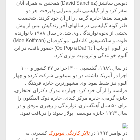
دیویس سانشز (David Sánchez) همچنین به همراه آنان
سفر کرد و از گیلیسپی تاثیر بسزایی پذیرفت. هر دو
هنرمند بعدها جایزه گرمی را از آن خود کردند. شخصیت
طنز گونه گیلیسپی در سالهای آخر زندگیش بیش از پیش
بخشی از نحوه نوازندگی وی شد. در سال ۱۹۸۸ با نوازنده
فلوت و ساکسیفون کانادایی: مو کوفمان (Moe Koffman)
در آلبوم “او پاپ آ دا” (Oo Pop a Da) حضور یافت، در این
آلبوم خوانندگی و ترومپت نوازی کرد.
در سال ۱۹۸۹، گیلیسپی ۳۰۰ اجرا در ۲۷ کشور و ۱۰۰
اجرا در آمریکا داشته، در دو سمفونی شرکت کرده و چهار
آلبوم نیز ضبط نمود. وی مشهورترین جایزه فرهنگی
فرانسه را از آن خود کرد. چهارده مدرک دکترای افتخاری،
جایزه گرمی، جایزه مرکز کندی، جایزه دوک الینگتون را
برای ۵۰ سال آهنگسازی، نوازندگی و رهبری موفق و در
سال ۱۹۹۳ جایزه موسیقی پولار سوئد را دریافت نمود.
در نوامبر ۱۹۹۲ در
تالار کارنگی نیویورک
کنسرتی به