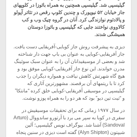
گیلیسپی شد. گیلیسپی همچنین به همراه بائوزا در کلوپهای
جاز خیابان ۵۲ نیویورک و چندین کلوپ رقص در تئاتر آپولو
و پالادئوم نوازندگی کرد. آنان در گروه چیک وب و کب
کالاووی نواختند جایی که گیلیسپی و بائوزا دوستان
همیشگی شدند.
دیزی به پیشرفت روش جاز کوبایی-آفریقایی دست یافت.
جاز آفریقایی-کوبایی به عنوان بی باپ جهت دار شناخته
شد و بعضی از موسیقیدانان آن را به عنوان سبک سوئینگ
مدرن خواندند. این نوع جاز آفریقایی-کوبایی موفق بود و
هیچ گاه شهرتش کاهش نیافت و همواره دیگران را جذب
کرد تا با ریتمهای آن برقصند. مشهورترین آثاری که
گیلیسپی در موسیقی آفریقایی-کوبایی خلق کرده “مانتکا”
میکلوش روژا
موریس ژار
و “تیت تین دیو” بود که هر دو را به همراه پوزو نوشت.
در سال ۱۹۷۷ زمانی که برای تحقیقات موسیقیش در
سفری در کوبا به سپر می برد با آرتورو ساندووال (Arturo
Sandoval) آشنا شد. بیوگراف نویس گیلیسپی؛ آلین
یادداشتی بر موسیقی
دوره آموزش
متن فیلم «متری
موسیقی بر
شیپتون (Alyn Shipton) گفته است دیزی در سنین پنجاه