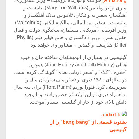
Armstrong)
خواننده و نوازنده ترومپت – وزیر کشاورزی،
ماری لوئیز ویلیامز (Mary Lou Williams) پیانیست و
آهنگساز- سفیر به واتیکان، تلانیوس مانک آهنگساز و
پیانیست – سفیر بین المللی، مالکوم ایکس (Malcolm X)
وزیر آفریقایی-آمریکایی مسلمان، سخنگوی دولت و فعال
حقوق بشر – وزیر دادگستری و خانم فیلیز دیلر (Phyllis
Diller) هنرپیشه و کمدین – مشاور وی خواهد بود.
گیلیسپی در بسیاری از انیمیشنهای ساخته جان و فیپ
هابلی (John Hubley and Faith Hubley) همچون:
“حفره”، “کلاه” و “سفر دریایی بعدی” گویندگی کرده است.
در سالهای ۱۹۸۰ دیزی ارکستر ملی سازمان ملل را
سرپرستی کرد. فلورا پوریم (Flora Purim) برای سه سال
به همراه دیزی در این ارکستر حضور یافت و با وجود
دانش بالای خود از جاز از گیلیسپی بسیار آموخت.
بشنوید قسمتی از “bang bang” را از
گیلیسپی