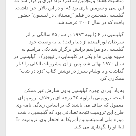
مناسبت هفتاد و پنجمین سالگرد تولد دیزی برگزار شد که
این سی و سومین باری بود که او در این تالار اجرا داشت.
گیلیسپی همچنین در فیلم “زمستانی در لیسبون” حضور
یافت که در سال ۲۰۰۴ عرضه شد.
گیلیسپی در ۶ ژانویه ۱۹۹۳ در سن ۷۵ سالگی بر اثر
سرطان لوزالمعده از دنیا رفت؛ بنا به وصیت خود
گیلیسپی دو مراسم برایش برگزار شد یکی مراسم به
شیوه بهایی ها و یکی در کلیسایی در نیویورک. گیلیسپی در
سال ۱۹۷۰ بهائی شد، پس از آن مشروبات الکلی را کنار
گذاشت و با ویلیام سیرز در نوشتن کتاب “دزد در شب”
همکاری کرد.
به یاد آوردن چهره گیلیسپی بدون سازش غیر ممکن
است، ترومپتی با زاویه ۴۵ درجه ای برخلاف ترومپتهای
معمول که صاف می باشند که بر اساس زندگی نامه وی
طرح این ترومپت نتیجه تصادفی بود که گیلیسپی داشت.
موزه ملی اسمیتسونین آمریکا به افتخار وی، ترومپت B-
flat او را نگهداری می کند.