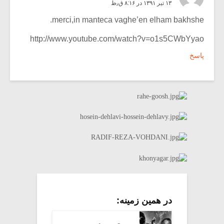
۱۳ تیر ۱۳۹۱ در ۸:۱۶ ق٫ظ
merci,in manteca vaghe’en elham bakhshe.
http://www.youtube.com/watch?v=o1s5CWbYyao
پاسخ
در همین زمینه: