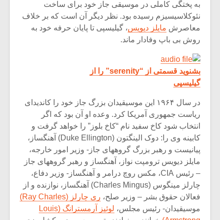
شیش و نیم»
موسیقی فی
به پختگی کاملی در موسیقی جاز خود برای ساخت
برگزار می 
نئوکلاسیسیزم رسیده بود. نظر دیگر آن است که بر خلاف
معاصرش
مایلز دیویس
، گیلیسپی تا پایان حرفه خود به
اگر نمی توانی
سکانسی به 
روش بی باپ وفادار ماند.
مشهورترین باشی،
موسیقی فیلم 
بدنام ترین باش
بشنوید قسمتی از “serenity” را از
گیلیسپی
در سال ۱۹۶۴ این موسیقیدان بزرگ جاز خود را کاندیدای
ریاست جمهوری آمریکا کرد. وعده او آن بود که اگر
انتخاب شود کاخ سفید نام “کاخ بلوز” را خواهد گرفت و
کابینه وی را: دوک الینگتون (Duke Ellington) آهنگساز،
پیانیست و رهبر بزرگ گروههای جاز- وزیر امور خارجه،
مایلز دیویس ترومپت نواز، آهنگساز و رهبر گروههای جاز
– رئیس CIA، مکس روچ درامر و آهنگساز- وزیر دفاع،
چارلز مینگوس (Charles Mingus) آهنگساز، نوازنده و از
فعالان حقوق بشر – وزیر صلح،
ری چارلز (Ray Charles)
موسیقیدان- رئیس مجلس،
لوئیز آرمسترانگ (Louis