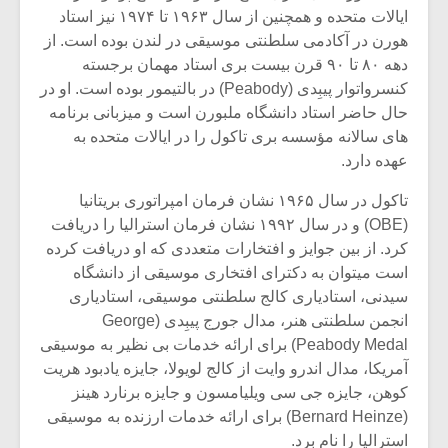
ایالات متحده و همچنین از سال ۱۹۶۳ تا ۱۹۷۴ نیز استاد
هورن در آکادمی سلطنتی موسیقی در لندن بوده است. از
دهه ۸۰ تا ۹۰ قرن بیست بری استاد مهمان برجسته
کنسرواتوار پیبِدی (Peabody) در بالتیمور بوده است. او در
حال حاضر استاد دانشگاه ملبورن است و میزبانی برنامه
های سالانه مؤسسه بری تاکول را در ایالات متحده به
عهده دارد.
تاکول در سال ۱۹۶۵ نشان فرمان امپراتوری بریتانیا
(OBE) و در سال ۱۹۹۲ نشان فرمان استرالیا را دریافت
کرد. از بین جوایز و افتخارات متعددی که او دریافت کرده
است میتوان به دکترای افتخاری موسیقی از دانشگاه
سیدنی، استادیاری کالج سلطنتی موسیقی، استادیاری
انجمن سلطنتی هنر، مدال جورج پیبِدی (George
Peabody Medal) برای ارائه خدمات بی نظیر به موسیقی
آمریکا، مدال اندرو وایت از کالج لویولا، جایزه یادبود هریت
کوهن، جایزه جی سی ویلیامسون و جایزه برنارد هینز
(Bernard Heinze) برای ارائه خدمات ارزنده به موسیقی
استرالیا را نام برد.