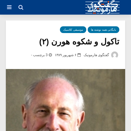
بایگانی همه نوشته ها
موسیقی کلاسیک
تاکول و شکوه هورن (۲)
گفتگوی هارمونیک
۶ شهریور ۱۳۸۹
3 برچسب -