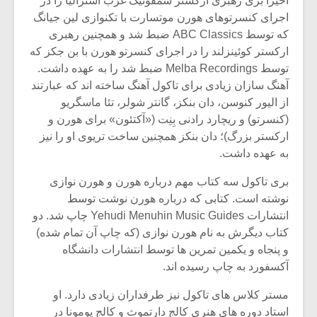
اخیرا بری رهبری ارکستر سمفونیک غرب استرالیا را در
شیش و نیم»
موسیقی فی
برگزار می 
اجرای کنسرتوهای هورن موتسارت با تکنوازی لین جیانگ
که توسط ABC Classics ضبط شد و همچنین رهبری
اگر نمی توانی
سکانسی به 
ارکستر کوئینزلند را در اجرای کنسرتو هورن با بن جکز که
مشهورترین باشی،
موسیقی فیلم 
توسط Melba Recordings ضبط شد را به عهده داشت.
بدنام ترین باش
آهنگ سازان زیادی برای تاکول آهنگ ساخته اند که عبارتند
از الیور کنوسن، دان بنکز، گانتر شولر، تئا ماسگریو
(کنسرتو) و ریچارد رادنی بِنِت («آکتئون» برای هورن و
ارکستر بزرگ)؛ دان بنکز همچنین ساخت تریوی او را نیز
به عهده داشت.
بری تاکول سه کتاب مهم درباره هورن و هورن نوازی
نوشته است. کتابی که درباره هورن نوشت توسط
انتشارات Yehudi Menuhin Music Guides چاپ شد. دو
کتاب دیگرش به نام هورن نوازی (که چاپ آن تمام شده)
و پنجاه و یکمین تمرین ها توسط انتشارات دانشگاه
آکسفورد به چاپ رسیده اند.
مستر کلاس های تاکول نیز طرفداران زیادی دارد. او
استاد دوره های هنری کالج دارتموث و کالج پومونا در