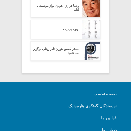
ونسا دو رزا، هورن نواز موسیقی
فیلم
دیوید پی یت
مستر کلاس هورن نادر زینلی برگزار
می شود
صفحه نخست
نویسندگان گفتگوی هارمونیک
قوانین ما
درباره ما