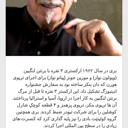
بری در سال ۱۹۶۲ ارکستری ۳ نفره با برنتن لنگبین
(ویولون نواز) و مورین جونز (پیانو نواز) برای اجرای تریوی
هورن که دان بنکز ساخته بود به سفارش جشنواره
ادینبورگ تشکیل داد. این ارکستر ۳ نفره تا قبل از مرگ
برنتن لنگبین به کار اجرا در اروپا، آسیا و استرالیا پرداختند.
آن ها تریوی بنکز، تریوی بِرهمز و ۴ قطعه کوچکِ شارل
کوشلین را برای شرکت تیودر ضبط کردند. بری همچنین
گروه کوئینتِت بادی را نیز پایه گذاری کرد که کنسرت-های
زیادی را در سطح بین المللی اجرا کردند.