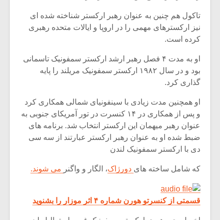
تاکول هم چنین به عنوان رهبر ارکستر شناخته شده ای
نیز ارکسترهای مهمی را در اروپا و ایالات متحده رهبری
کرده است.
او به مدت ۴ فصل رهبر ارشد ارکستر سمفونیک تاسمانی
بود و در سال ۱۹۸۲ ارکستر سمفونیک مریلند را پایه
گذاری کرد.
او همچنین مدت زیادی با سینفونیای شمالی همکاری کرد
و پس از همکاری در ۱۴ کنسرت در تور آمریکای جنوبی به
عنوان رهبر میهمان این ارکستر انتخاب شد. برنامه های
ضبط شده او به عنوان رهبر ارکستر عبارتند از سه سی
دی با ارکستر سمفونیک لندن
میکلوش روژا
موریس ژار
که شامل ساخته های
دورژاک
، الگار و واگنر
می شوند.
قسمتی از کنسرتو هورن شماره ۴ اثر موزار را بشنوید
یادداشتی بر موسیقی
دوره آموزش
متن فیلم «متری
موسیقی بر