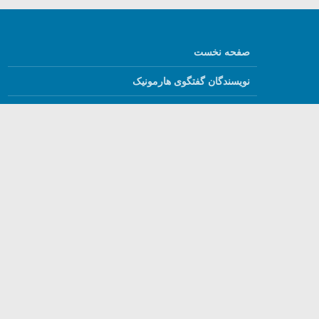
صفحه نخست
نویسندگان گفتگوی هارمونیک
قوانین ما
درباره ما
English
استفاده از مطالب گفتگ