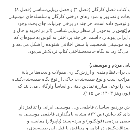
از حق نگذریم، از فصل‌‎هایِ خوب کتاب فصل کارگان (فصل ۴) و فصل زیبایی‌شناسی (فصل ۸)
حات و تصاویر و نمودارهای درختی کارگان و سلسله‌های موسیقی
 و توضیح داده است، هر چند در برخی جزئیات جای بحث وجود
م
اِتوس
را به‌خوبی از منظر زیبایی‌شناسی (اثر بر تجربه و حال و
رانی پیوند زده است. هر چند پرداختن به اتوس به شیوه‌ای که
گونه موسیقی شخصیت یا منش اخلاقی شنونده را شکل می‌دهد و
می‌گذارد، به نگاه جامعه‌شناختی کتاب نزدیک‌تر می‌بود.
دی (Classification)تلاشی برای نظام‌مندی و ارزش‌گذاری مقولات و پدیده‌ها بر پایۀ
اتب است و نوع طبقه‌بندی، حاکی از نوع نگاه طبقه‌بندی‌کننده
است. بوردیویی‎‌ها، نظام طبقه‌بندی را نوعی مبارزۀ نمادین ذهنی و اساساً واژگانی می‌‎دانند که
۱۴: ص ۱۱۵).
ش بوردیو، ساسان فاطمی و… موسیقی ایرانی را تناقض‌دار
سه‌گانه طبقه‌بندی می‌کند: او ابتدای کتاب‌اش (ص ۲۲)، مشابه نام‎گذاری فاطمی موسیقی به
یقی مردمی (فولکلور) و مردم‌پسند (پاپیولار) مقایسه و
صداقت‌کیش در ادامه و متناقض با قبل، این طبقه‌بندی را