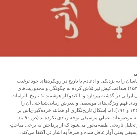
ناسان را به نزدیکی و ادغادم با تاریخ در رویکردهای خود ترغیب
کرده است (بون‌ویتز ۱۴۰۳: ص ۱۵۳) صداقت‌کیش نیز تلاش کرده به چگونگی و محدودیت‌های
ایرانی در گذشته بپردازد و با کندوکاو هوشمندانۀ تاریخ، الزامات
ودی فهم ویژگی‌های موسیقی و پذیرش زیبایی‌شناختی آن را
میسر ‌سازد (راوه ۱۴۰۲: صص ۱۳۶ و ۱۹۱). اما اِشکال تاریخ‌نگاری او همانند خرده‌گیری‌اش بر
تاریخ‌نویس‌های پیشین است که به موضوعات عملیِ موسیقی توجه زیادی نکرده‌اند (ص ۹۰ بند
حلیل تاریخی ‌طبقه‌محور می‌شود که از پرداختن به برخی مباحثِ
یقی یعنی آواز غافل شده و صرفاً به اشاراتی اکتفا می‌کند.