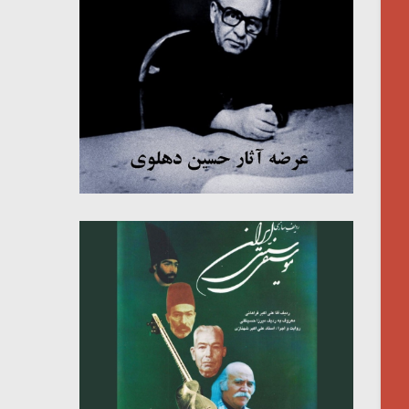
میکلوش روژا
موریس ژار