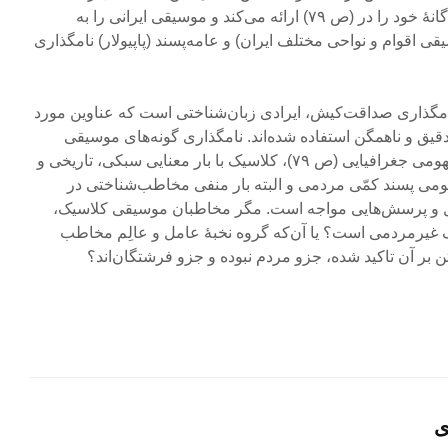
فراموش کرده و طبقه‌بندی سه‌گانۀ خود را در (ص ۷۹) ارائه می‌کند و موسیقی ایرانی را به
قی اقوام و نواحی مختلف ایران) و عامه‌پسند (پاپیولار) نامگذاری
 نامگذاری صداقت‌کیش، ایرادی زبان‌شناختی است که عناوین مورد
یق و ناهمگن استفاده شده‌اند. نامگذاری گونه‌های موسیقی
ایرانی به محلی واژه‌ای با بار مفهومی جغرافیایی (ص ۷۹)، کلاسیک با بار معنایی سبکی، تاریخی و
هومی پسند کمّی مردمی و البته بار منفی مخاطب‌شناختی در
شکل و پرسش‌هایی مواجه است. مگر مخاطبان موسیقی کلاسیک،
 غیرمردمی است؟ یا آن‌که گروه نخبۀ عامل و عالِم مخاطب
 بر آن تاکید شده، جزو مردم نبوده و جزو فرشتگان‌اند؟
ی