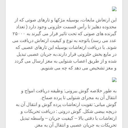
این ارتعاش مایعات، بوسیله مژکها و تارهای صوتی که از
محدوده دهلیز تا رأس قسمت حلزونی وجود دارد ( تعداد
گیرنده های صوتی که تحت تاثیر قرار می گیرند به ۲۵۰۰۰
عدد می رسد) باتوجه به نوع و کیفیت ارتعاش دریافت می
شوند. با دریافت ارتعاشات بوسیله این تارهای عصبی که
در مایع بخش حلزونی قرار دارند،به جریان عصبی تبدیل
شده و از طریق اعصاب شنوایی به مغز ارسال می گردد
و مغز تشخیص می دهد که چه می شنویم.
میکلوش روژا
موریس ژار
به طور خلاصه گوش بیرونی: وظیفه دریافت امواج و
انتقال آن به مجرای شنوایی تا پرده صماخ.
گوش میانی: تقویت ارتعاشات پرده گوش و انتقال آن به
دریچه بیضی شکل. گوش درونی : دریافت تحریکات و
یادداشتی بر موسیقی
دوره آموزش
ارتعاشات با دقتی بالا – کیفیت جریان – واسطه تبدیل
متن فیلم «متری
موسیقی بر
تحریکات به جریان عصبی و انتقال آن به مغز.