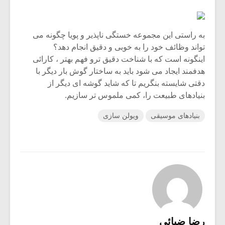
شیش و نیم»
موسیقی فی
برگزار می 
اگر نمی توانی
سکانسی به 
به راستی این مجموعه خستگی ناپذیر و پویا چگونه می
مشهورترین باشی،
موسیقی فیلم 
تواند وظائف خود را به خوبی و دقیق انجام دهد؟
بدنام ترین باش
اینگونه است که با شناخت دقیق ترو فهم بهتر ، کارائی
هدفمند ایجاد می شود باید به ساختار گوش بار دیگر با
دقتی شایسته بنگریم تا که شاید گوشه ای دیگر از
بنیادهای طبیعت را، کمی ملموس تر سازیم.
بنیادهای موسیقی
ویولن سازی
رضا ضیائی