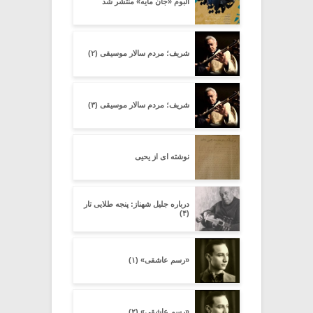
آلبوم «جان مایه» منتشر شد
شریف؛ مردم سالار موسیقی (۲)
شریف؛ مردم سالار موسیقی (۳)
نوشته ای از یحیی
درباره جلیل شهناز: پنجه طلایى تار
(۴)
«رسم عاشقی» (۱)
«رسم عاشقی» (۲)