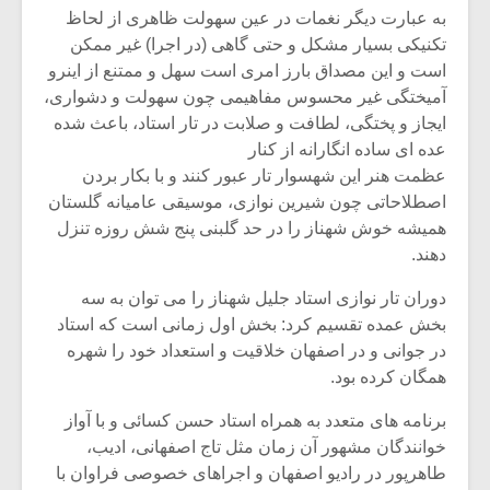
شیش و نیم»
موسیقی فی
به عبارت دیگر نغمات در عین سهولت ظاهری از لحاظ
برگزار می 
تکنیکی بسیار مشکل و حتی گاهی (در اجرا) غیر ممکن
اگر نمی توانی
سکانسی به 
است و این مصداق بارز امری است سهل و ممتنع از اینرو
مشهورترین باشی،
موسیقی فیلم 
آمیختگی غیر محسوس مفاهیمی چون سهولت و دشواری،
بدنام ترین باش
ایجاز و پختگی، لطافت و صلابت در تار استاد، باعث شده
عده ای ساده انگارانه از کنار
عظمت هنر این شهسوار تار عبور کنند و با بکار بردن
اصطلاحاتی چون شیرین نوازی، موسیقی عامیانه گلستان
همیشه خوش شهناز را در حد گلبنی پنج شش روزه تنزل
دهند.
دوران تار نوازی استاد جلیل شهناز را می توان به سه
بخش عمده تقسیم کرد: بخش اول زمانی است که استاد
در جوانی و در اصفهان خلاقیت و استعداد خود را شهره
همگان کرده بود.
برنامه های متعدد به همراه استاد حسن کسائی و با آواز
خوانندگان مشهور آن زمان مثل تاج اصفهانی، ادیب،
طاهرپور در رادیو اصفهان و اجراهای خصوصی فراوان با