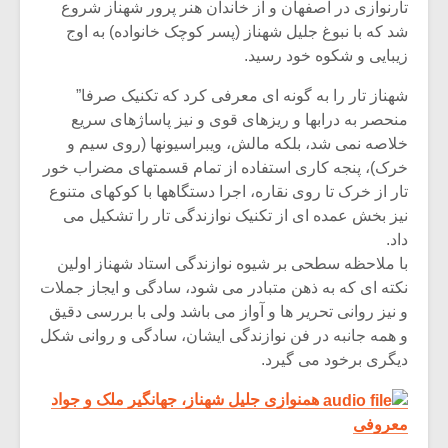
تارنوازی در اصفهان و از خاندان هنر پرور شهناز شروع
شد که با نبوغ جلیل شهناز (پسر کوچک خانواده) به اوج
زیبایی و شکوه خود رسید.
شهناز تار را به گونه ای معرفی کرد که تکنیک صرفا”
منحصر به درابها و ریزهای قوی و نیز پاساژهای سریع
خلاصه نمی شد، بلکه مالش، ویبراسیونها (روی سیم و
خرک)، پنجه کاری استفاده از تمام قسمتهای مضراب خور
تار از خرک تا روی نقاره، اجرا دستگاهها با کوکهای متنوع
نیز بخش عمده ای از تکنیک نوازندگی تار را تشکیل می
داد.
با ملاحظه سطحی بر شیوه نوازندگی استاد شهناز اولین
نکته ای که به ذهن متبادر می شود، سادگی و ایجاز جملات
میکلوش روژا
موریس ژار
و نیز روانی تحریر ها و آواز می باشد ولی با بررسی دقیق
و همه جانبه در فن نوازندگی ایشان، سادگی و روانی شکل
دیگری برخود می گیرد.
همنوازی جلیل شهناز، جهانگیر ملک و جواد
یادداشتی بر موسیقی
دوره آموزش
معروفی
متن فیلم «متری
موسیقی بر