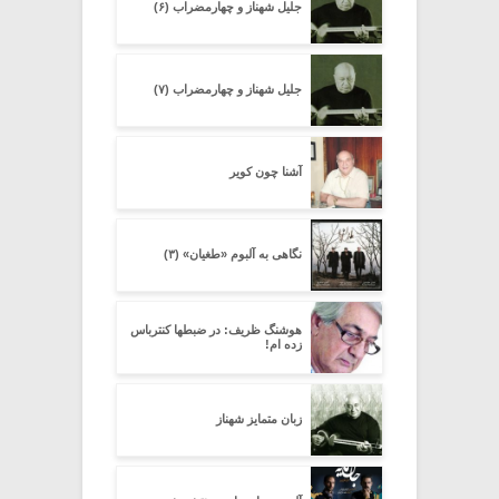
جلیل شهناز و چهارمضراب (۶)
جلیل شهناز و چهارمضراب (۷)
آشنا چون کویر
نگاهی به آلبوم «طغیان» (۳)
هوشنگ ظریف: در ضبطها کنترباس
زده ام!
زبان متمایز شهناز