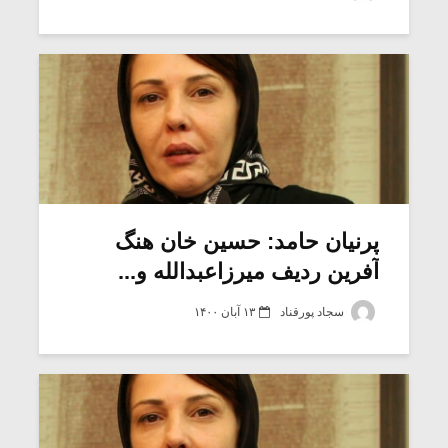
شیش و نیم»
موسیقی فی
برگزار می 
اگر نمی توانی
سکانسی به 
مشهورترین باشی،
موسیقی فیلم 
بدنام ترین باش
پرنیان حامد: حسین خان هنگ
آفرین ردیف میرزاعبدالله و...
سجاد پورقناد
۱۳ آبان ۱۴۰۰