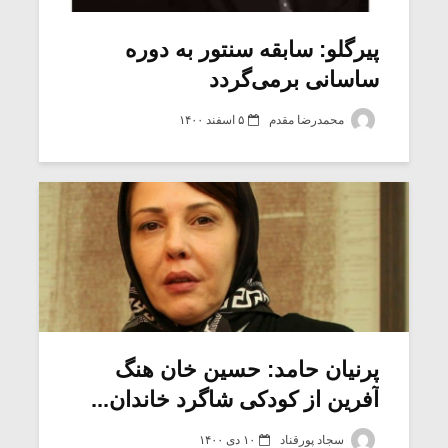
پیرگلو: سابقه سنتور به دوره
ساسانی برمی‌گردد
محمدرضا مقدم
۵ اسفند ۱۴۰۰
میکلوش روژا
موریس ژار
پرنیان حامد: حسین خان هنگ
آفرین از کودکی شاگرد خاندان...
یادداشتی بر موسیقی
دوره آموزش
متن فیلم «متری
موسیقی بر
سجاد پورقناد
۱۰ دی ۱۴۰۰