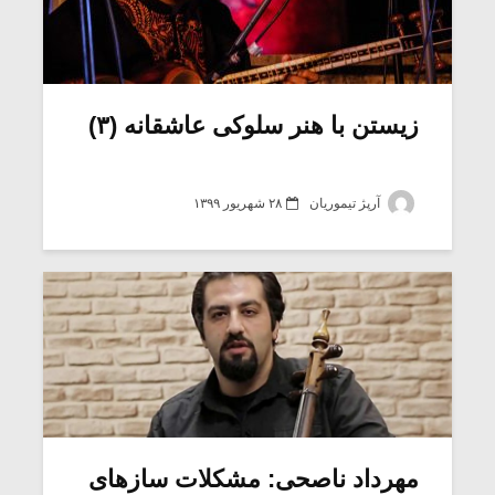
زیستن با هنر سلوکی عاشقانه (۳)
آرپژ تیموریان
۲۸ شهریور ۱۳۹۹
مهرداد ناصحی: مشکلات سازهای